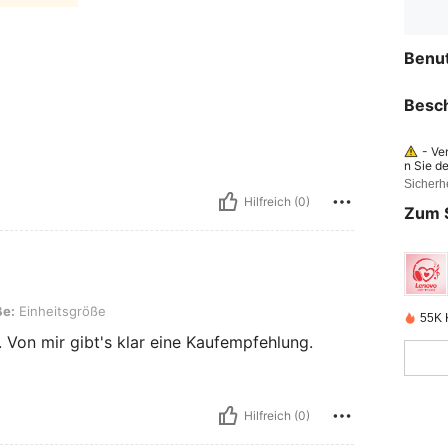
Benu
Besc
- Ve
n Sie d
Sicherh
- De
führen.
Hilfreich (0)
Zum 
wie das
verursa
uftdruc
gkeiten
tsgröße
ße:
Einheitsgröße
55K K
 Von mir gibt's klar eine Kaufempfehlung.
Hilfreich (0)