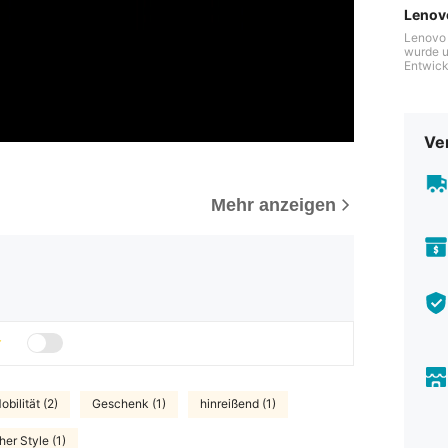
Lenov
Lenovo 
wurde u
Entwick
odell in
n Welt 
e hilft
d die W
Ve
Mehr anzeigen
bilität (2)
Geschenk (1)
hinreißend (1)
her Style (1)