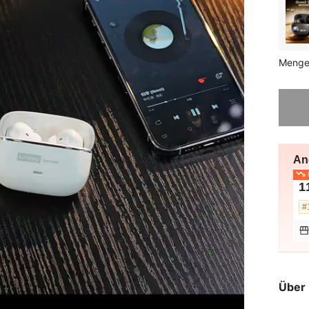
Menge
Sorry, d
An
N
1
#
Über 