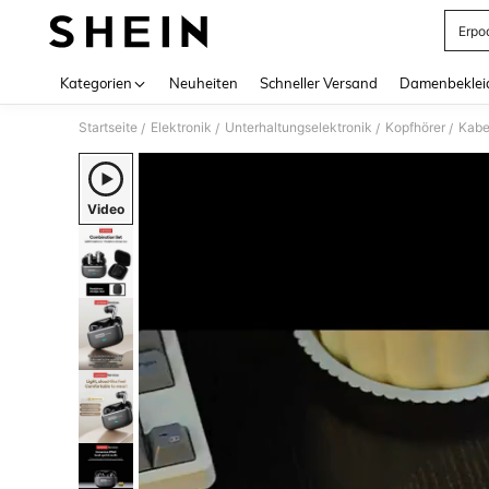
Erpo
Use up 
Kategorien
Neuheiten
Schneller Versand
Damenbeklei
Startseite
Elektronik
Unterhaltungselektronik
Kopfhörer
Kabe
/
/
/
/
Video