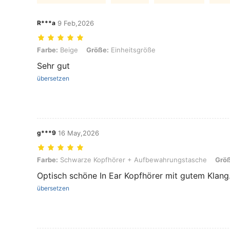
R***a
9 Feb,2026
Farbe: Beige, Größe: Einheitsgröße
Farbe:
Beige
Größe:
Einheitsgröße
Sehr gut
übersetzen
g***9
16 May,2026
Farbe: Schwarze Kopfhörer + Aufbewahrungstasche, Größe: Einhei
Farbe:
Schwarze Kopfhörer + Aufbewahrungstasche
Grö
Optisch schöne In Ear Kopfhörer mit gutem Klang.
übersetzen