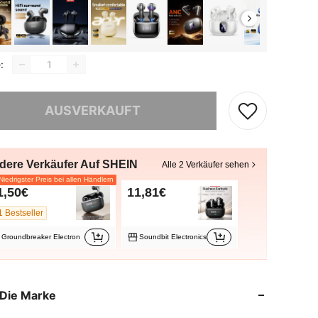
:
ieses Produkt ist ausverkauft.
AUSVERKAUFT
dere Verkäufer Auf SHEIN
Alle 2 Verkäufer sehen
iedrigster Preis bei allen Händlern
1,50€
11,81€
1 Bestseller
Groundbreaker Electron
Soundbit Electronics
Die Marke