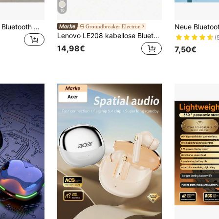
10
TWS True Wireless Bluetooth Ohrhörer, HiFi Stereo Kopfhörer, Noise Cancelling Sport Ohrhörer mit Mikrofon, kompatibel mit Smartphones
Groundbreaker Electron
Lenovo LE208 kabellose Bluetooth-Ohrhörer mit Schutzhülle, niedrige Latenz, HiFi hohe Audioqualität, ENC intelligente Geräuschunterdrückung, lange Akkulaufzeit, für Sport, Laufen, Business, Studium, Urlaubsgeschenk
(
14,98€
7,50€