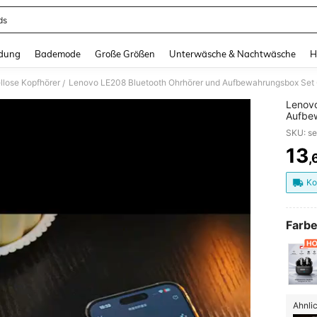
ds
and down arrow keys to navigate search Zuletzt gesucht and Suche und Finde. Pr
dung
Bademode
Große Größen
Unterwäsche & Nachtwäsche
H
llose Kopfhörer
/
Lenovo
Aufbew
Akkula
Geräus
Sport 
13
,
PR
Compu
Ko
Farbe
Ähnlic