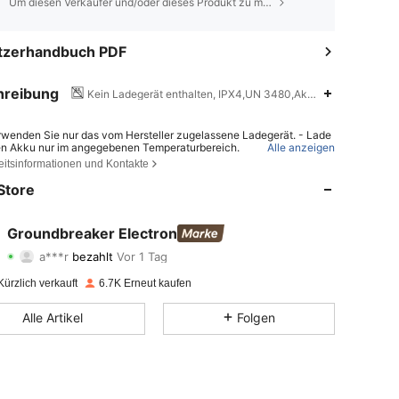
Um diesen Verkäufer und/oder dieses Produkt zu melden
tzerhandbuch PDF
hreibung
Kein Ladegerät enthalten,
IPX4,UN 3480,Aktive Geräuschunte
rwenden Sie nur das vom Hersteller zugelassene Ladegerät. - Lade
en Akku nur im angegebenen Temperaturbereich.
Alle anzeigen
eitsinformationen und Kontakte
r Einsatz eines falschen Batterietyps kann zu Brand oder Explosion
 - Das Entsorgen der Batterie im Feuer oder in einem heißen Ofen so
Store
 Zerdrücken oder Zerschneiden der Batterie können eine Explosion
chen. - Das Lagern der Batterie bei extremer Hitze oder niedrigem L
k kann zu einer Explosion oder zum Austreten von brennbaren Flüssi
 oder Gasen führen.
Groundbreaker Electron
4,74
43
4K
a***r
bezahlt
Vor 1 Tag
4,74
43
4K
ürzlich verkauft
6.7K Erneut kaufen
Alle Artikel
Folgen
4,74
43
4K
4,74
43
4K