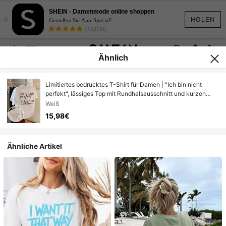
SHEIN - Damenmode online shoppen
×
HOLEN
Genießen Sie App-Special!
(10,830)
Ähnlich
Limitiertes bedrucktes T-Shirt für Damen | "Ich bin nicht
perfekt", lässiges Top mit Rundhalsausschnitt und kurzen
Ärmeln für Frühling und Sommer. Weißes Sommeroutfit für
Weiß
Damen. Festival-Outfits
15,98€
Ähnliche Artikel