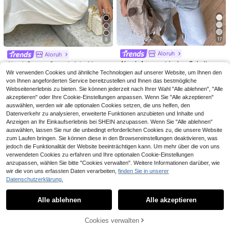
Schöne Sommer-Tops für Damen,
nd Bindung vorne
Damen- und Herren-T-Shirt 2026 P
(1000+)
#2 Bestseller
in Leicht Damen Oberteile, Blusen & T-Shirts
opmusik Bring Memory Back, BS
4
9
,39€
-12%
4,99€
,81€
17
9
Aloruh
Aloruh
Aloruh Asymmetrisches Schulter Lo
Aloruh Damen Casual vielseitiges b
ose Top mit geraffter Taille, minimal
raunes T-Shirt, Sommer T-Shirt, Ru
10
#5 Bestseller
in Regulär Frauen T-Shirts
Wir verwenden Cookies und ähnliche Technologien auf unserer Website, um Ihnen den
,49€
-8%
11,49€
istisches Basic T-Shirt
ndhals T-Shirt, tailleneingeengtes a
von Ihnen angeforderten Service bereitzustellen und Ihnen das bestmögliche
(1000+)
symmetrisches T-Shirt
Webseitenerlebnis zu bieten. Sie können jederzeit nach Ihrer Wahl "Alle ablehnen", "Alle
10
,39€
akzeptieren" oder Ihre Cookie-Einstellungen anpassen. Wenn Sie "Alle akzeptieren"
auswählen, werden wir alle optionalen Cookies setzen, die uns helfen, den
Datenverkehr zu analysieren, erweiterte Funktionen anzubieten und Inhalte und
Anzeigen an Ihr Einkaufserlebnis bei SHEIN anzupassen. Wenn Sie "Alle ablehnen"
auswählen, lassen Sie nur die unbedingt erforderlichen Cookies zu, die unsere Website
zum Laufen bringen. Sie können diese in den Browsereinstellungen deaktivieren, was
jedoch die Funktionalität der Website beeinträchtigen kann. Um mehr über die von uns
verwendeten Cookies zu erfahren und Ihre optionalen Cookie-Einstellungen
anzupassen, wählen Sie bitte "Cookies verwalten". Weitere Informationen darüber, wie
wir die von uns erfassten Daten verarbeiten,
finden Sie in unserer
10
Datenschutzerklärung.
Ähnliche vorrätige Artikel anzeigen
Alle ansehen
Damen Sommer Schildkröte, Blume
Sommer-Tops: Hawaiianisches 'Alo
n & Buchstaben Muster Lässig Lock
ha'-Hibiskus-Print-T-Shirt für Dam
4
8
Alle ablehnen
Alle akzeptieren
Sorry, dieses Produkt ist ausverkauft.
,88€
-11%
5,49€
,99€
er Rundhals Strand Urlaub T-Shirt G
en, kurzärmelig, Rundhalsausschnit
elb
t, lässiges Top für Frühling und Som
4-5 Werktage
mer, Baumwoll-T-Shirt, Frühlingsto
Cookies verwalten
AUSVERKAUFT
ps für Damen.