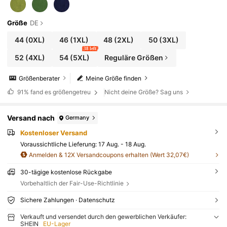
Größe
DE
44
(0XL)
46
(1XL)
48
(2XL)
50
(3XL)
38 left
52
(4XL)
54
(5XL)
Reguläre Größen
Größenberater
Meine Größe finden
91%
fand es größengetreu
Nicht deine Größe? Sag uns
Versand nach
Germany
Kostenloser Versand
Voraussichtliche Lieferung:
17 Aug. - 18 Aug.
Anmelden & 12X Versandcoupons erhalten (Wert 32,07€)
30-tägige kostenlose Rückgabe
Vorbehaltlich der Fair-Use-Richtlinie
Sichere Zahlungen · Datenschutz
Verkauft und versendet durch den gewerblichen Verkäufer:
SHEIN
EU-Lager