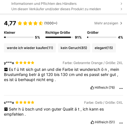
Informationen und Pflichten des Händlers
Um diesen Verkäufer und/oder dieses Produkt zu melden
4,77
(1000+)
Mehr anzeigen
Kleiner
Richtige Größe
Größer
5%
91%
4%
werde ich wieder kaufen
(11)
kein Geruch
(85)
elegant
(15)
y***o
Farbe: Gebrannte Orange / Größe: 2XL
Es
f
ü
hlt
sich
gut
an
und
die
Farbe
ist
wundersch
ö
n
,
mein
Brustumfang
betr
ä
gt
120
bis
130
cm
und
es
passt
sehr
gut
,
es
ist
ü
berhaupt
nicht
eng
.
Hilfreich
(76)
c***o
Farbe: Gelb / Größe: 0XL
Sehr
h
ü
bsch
und
von
guter
Qualit
ä
t
,
ich
kann
es
empfehlen
.
Hilfreich
(51)