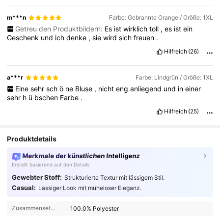
m***n
Farbe: Gebrannte Orange / Größe: 1XL
Getreu den Produktbildern:
Es
ist
wirklich
toll
,
es
ist
ein
Geschenk
und
ich
denke
,
sie
wird
sich
freuen
.
Hilfreich
(26)
a***r
Farbe: Lindgrün / Größe: 1XL
Eine
sehr
sch
ö
ne
Bluse
,
nicht
eng
anliegend
und
in
einer
sehr
h
ü
bschen
Farbe
.
Hilfreich
(25)
Produktdetails
Merkmale der künstlichen Intelligenz
Erstellt basierend auf den Details
Gewebter Stoff:
Strukturierte Textur mit lässigem Stil.
Casual:
Lässiger Look mit müheloser Eleganz.
Zusammensetzung:
100.0% Polyester