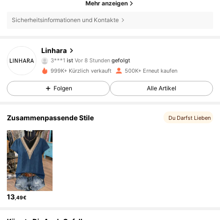
Mehr anzeigen
Sicherheitsinformationen und Kontakte
157K Follower
4,79
Linhara
3***1
ist
Vor 8 Stunden
gefolgt
j***r
ist am Durchsuchen
999K+ Kürzlich verkauft
500K+ Erneut kaufen
157K Follower
4,79
Folgen
Alle Artikel
157K Follower
4,79
Zusammenpassende Stile
Du Darfst Lieben
157K Follower
4,79
157K Follower
4,79
13
,49€
157K Follower
4,79