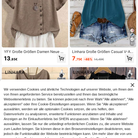
32
YFY Große Größen Damen Neue Kh
Linhara Große Größen Casual V-Au
aki Leinen Kurzarm Bluse, Retro Kü
sschnitt Teilweiser Knopfleiste Rüs
7
13
,75€
-46%
14,49€
,85€
nstlerische Seitliche Knopfleiste Lo
chensaum Bluse
cker Lässig Dünne Bluse Sommer
Wir verwenden Cookies und ähnliche Technologien auf unserer Website, um Ihnen den
von Ihnen angeforderten Service bereitzustellen und Ihnen das bestmögliche
Webseitenerlebnis zu bieten. Sie können jederzeit nach Ihrer Wahl "Alle ablehnen", "Alle
akzeptieren" oder Ihre Cookie-Einstellungen anpassen. Wenn Sie "Alle akzeptieren"
auswählen, werden wir alle optionalen Cookies setzen, die uns helfen, den
Datenverkehr zu analysieren, erweiterte Funktionen anzubieten und Inhalte und
Anzeigen an Ihr Einkaufserlebnis bei SHEIN anzupassen. Wenn Sie "Alle ablehnen"
auswählen, lassen Sie nur die unbedingt erforderlichen Cookies zu, die unsere Website
zum Laufen bringen. Sie können diese in den Browsereinstellungen deaktivieren, was
jedoch die Funktionalität der Website beeinträchtigen kann. Um mehr über die von uns