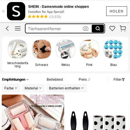
Fusselrolle
SHEIN - Damenmode online shoppen
×
Fusselentferner
HOLEN
Genießen Sie App-Special!
(10,830)
Tierhaarentferner
Auto Zubehör
Mini Fusselrolle
Fusselrolle
Verschiedenfa
Schwarz
Weiss
Pink
Blau
rbig
Empfehlungen
Beliebtest
Preis
Filter
Farbe
Material
Batterien enthalten