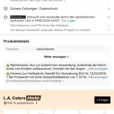
Vorbehaltlich der Fair-Use-Richtlinie
Sichere Zahlungen · Datenschutz
Verkauft und versendet durch den gewerblichen
Marketplace
Verkäufer: HOLA PRINCESA SHOP
EU-Lager
Informationen und Pflichten des Händlers
Um diesen Verkäufer und/oder dieses Produkt zu melden
Produktdetails
Funktion:
verschönern
Mehr anzeigen
Warnhinweis: Nur zur äußerlichen Anwendung. Außerhalb der Reich
weite von Kindern aufbewahren. Kontakt mit den Augen vermeiden. Nic
...
Alle anzeigen
ht auf verletzter oder gereizter Haut anwenden. Bei Hautreizungen die
Hinweis zur Haltbarkeit: Gemäß EU-Verordnung (EG) Nr. 1223/2009:
Anwendung abbrechen.
1. Bei Produkten mit einer Gesamthaltbarkeit von ≤ 30 Monaten: Das Ve
...
Alle anzeigen
rfallsdatum wird auf der Verpackung durch ein Sanduhrsymbol ⌛ + Datu
Sicherheitsinformationen und Kontakte
m oder auf Deutsch durch „Mindestens haltbar bis“ oder „Mindestens ha
ltbar bis Ende“ + Datum angegeben; 2. Bei Produkten mit einer Gesamth
altbarkeit von > 30 Monaten: Die Kennzeichnung erfolgt mit einem Sym
bol für ein offenes Glas + M, wobei M für Monate steht. Hinweis: Produk
L.A. Colors
te in Einwegverpackungen, nicht zu öffnende Waren und andere spezifi
Folgen
zierte Artikel sind von der Kennzeichnungspflicht ausgenommen. Bitte
100 % authentisch
beachten Sie ausschließlich die Kennzeichnung auf der Produktverpac
kung; verwenden Sie das Produkt nicht mehr, wenn Anzeichen von Ver
derb auftreten.