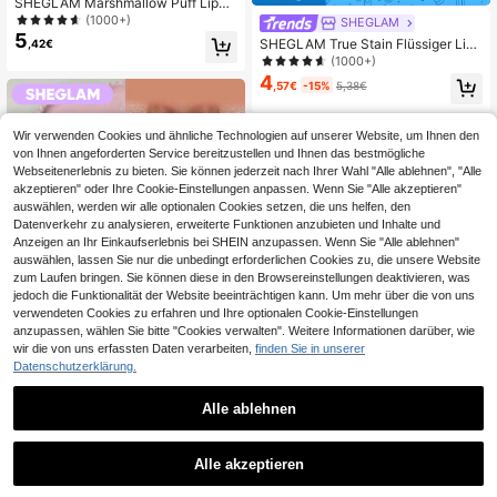
SHEGLAM Marshmallow Puff Lippe
n-Blur-Stift-523 Brûlée Marken-Sc
(1000+)
SHEGLAM
hönheit Kosmetik Make-up für Frau
5
SHEGLAM True Stain Flüssiger Lipp
,42€
en und Mädchen
enkonturenstift-505 But First,Coffe
(1000+)
e Langanhaltender Lippenstift Glatt
4
,57€
-15%
5,38€
e Matte Tönung Marken-Schönheit
Kosmetik Make-up für Frauen und
Mädchen
Wir verwenden Cookies und ähnliche Technologien auf unserer Website, um Ihnen den
von Ihnen angeforderten Service bereitzustellen und Ihnen das bestmögliche
Webseitenerlebnis zu bieten. Sie können jederzeit nach Ihrer Wahl "Alle ablehnen", "Alle
akzeptieren" oder Ihre Cookie-Einstellungen anpassen. Wenn Sie "Alle akzeptieren"
auswählen, werden wir alle optionalen Cookies setzen, die uns helfen, den
Datenverkehr zu analysieren, erweiterte Funktionen anzubieten und Inhalte und
Anzeigen an Ihr Einkaufserlebnis bei SHEIN anzupassen. Wenn Sie "Alle ablehnen"
auswählen, lassen Sie nur die unbedingt erforderlichen Cookies zu, die unsere Website
zum Laufen bringen. Sie können diese in den Browsereinstellungen deaktivieren, was
jedoch die Funktionalität der Website beeinträchtigen kann. Um mehr über die von uns
verwendeten Cookies zu erfahren und Ihre optionalen Cookie-Einstellungen
anzupassen, wählen Sie bitte "Cookies verwalten". Weitere Informationen darüber, wie
wir die von uns erfassten Daten verarbeiten,
finden Sie in unserer
Datenschutzerklärung.
20
Alle ablehnen
SHEGLAM
5
SHEGLAM Dynamatte Boom Labial
7
Mate De Larga DuracióN-Big Mood
SHEGLAM
,38€
Alle akzeptieren
Marken-SchöNheit Kosmetik Make
THE LORD OF THE RINGS | SHEGL
-Up FüR Frauen Und MäDchen
7
AM My Preciousss Lipgloss-Gondor
,38€