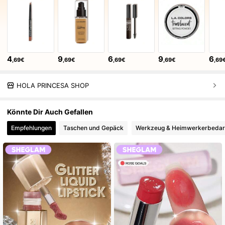
4
9
6
9
6
,69€
,69€
,69€
,69€
,69
HOLA PRINCESA SHOP
Könnte Dir Auch Gefallen
Empfehlungen
Taschen und Gepäck
Werkzeug & Heimwerkerbedar