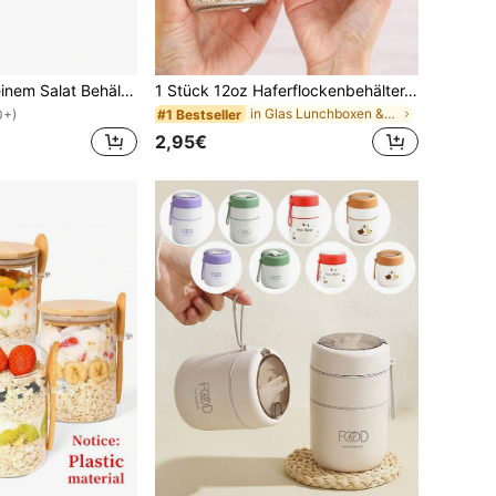
1 Stück Alles-in-einem Salat Behälter - Große Salatschüssel, Bento Box Tablett, auslaufsicherer Dressing Behälter, versiegelter Deckel, Erwachsenen Gesunde Mittagsgabel; spülmaschinen-/mikrowellengeeignet, Küche, Weihnachtsgeschenk
1 Stück 12oz Haferflockenbehälter, tragbarer Joghurt-Frühstücksbecher, Overnight-Oats-Becher mit Löffel und Deckel, abgestufter Gemüse- und Obstsalat-Aufbewahrungsbehälter, Küchenzubehör, Weihnachtsgeschenk, Schulanfangsgeschenk, Studienessentials
in Glas Lunchboxen & isolierte Lunchboxen, isolier
#1 Bestseller
0+)
2,95€