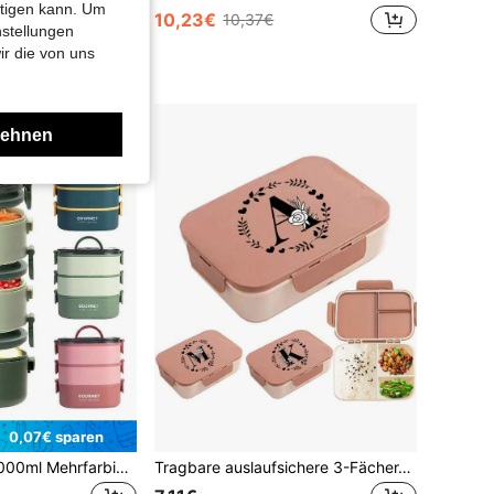
htigen kann. Um
10,23€
10,37€
ründet
nstellungen
ir die von uns
lehnen
0,07€ sparen
800ml/1400ml/2000ml Mehrfarbiges Bento Lunchbox Set, wiederverwendbar, 3-lagige auslaufsichere Lunchbox, isolierte Lunchbox, geeignet für Studenten, Büro, Reisen, stapelbar, mikrowellengeeignet, spülmaschinenfest & kühlschrankgeeignet
Tragbare auslaufsichere 3-Fächer-Lunchbox mit Löffel und Gabel, geeignet für Schüler, Büroangestellte, Outdoor-Picknick, Obst- und Snack-Aufbewahrung, Mikrowelle, mit 26 Buchstaben-Mustern