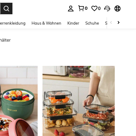
0
0
ess Enter to select.
errenkleidung
Haus & Wohnen
Kinder
Schuhe
Schmuck & Acces
hälter