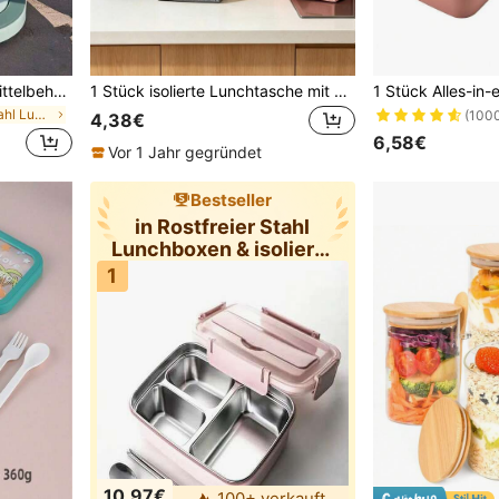
1 Stück isolierter Lebensmittelbehälter, 650~1000ml Suppen Lunchbox Frühstücksbecher Thermotasse, einfache Schicht tragbare Hafertasse für Büromitarbeiter, versiegelte Suppentasse hitzebeständig mit Deckel, große Kapazität Suppe mit Griff, Edelstahl Bento Box für Arbeit, Reisen, Outdoor-Picknick, Studentenlunchbox, vakuumisolierte Lunchbox, Lebensmittel oder Kühler, langanhaltend, auslaufsicher
1 Stück isolierte Lunchtasche mit Griff, wiederverwendbarer Lunchbox-Träger, auslaufsichere Lebensmittelaufbewahrungstasche, geeignet für Männer und Frauen, ideal für Arbeit, Schule, Büro, Picknick, Reisen, Einkaufen und Mahlzeiten-Vorbereitung
in Rostfreier Stahl Lunchboxen & isolierte Lunchbo
(100
4,38€
6,58€
Vor 1 Jahr gegründet
Bestseller
in Rostfreier Stahl
Lunchboxen & isolierte
Lunchbo
1
10,97€
100+ verkauft