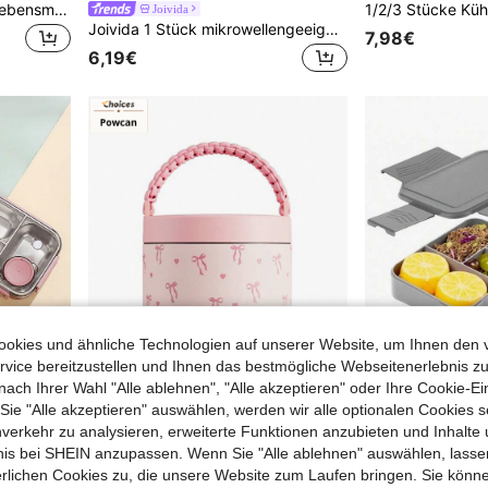
1050ml Luftdichter Glas-Lebensmittelbehälter mit Deckel, geeignet für Mahlzeiten-Vorbereitung, Mittagessen, Glasbehälter, Mikrowelle, Ofen, Kühlschrank und Spülmaschine, stapelbar, luftdicht, verbesserter Schnappverschluss, transparent, geeignet zum Aufbewahren von Lebensmitteln, Salat, Obst, Bento usw.
Joivida
Joivida 1 Stück mikrowellengeeignete doppelstöckige Brotdose mit Griff für Frauen & Männer, Studenten, Besteck-Set, Bento Lunchbox, mikrowellengeeignet, auslaufsicher, Lebensmittelbehälter (Pink), Küche, Weihnachtsgeschenk
7,98€
6,19€
okies und ähnliche Technologien auf unserer Website, um Ihnen den 
vice bereitzustellen und Ihnen das bestmögliche Webseitenerlebnis zu
nach Ihrer Wahl "Alle ablehnen", "Alle akzeptieren" oder Ihre Cookie-Ei
e "Alle akzeptieren" auswählen, werden wir alle optionalen Cookies s
nverkehr zu analysieren, erweiterte Funktionen anzubieten und Inhalte
bnis bei SHEIN anzupassen. Wenn Sie "Alle ablehnen" auswählen, lassen
3-Fächer Edelstahl Bento Box mit Mini-Saucenbehälter, auslaufsichere tragbare unterteilte Lunchbox mit Besteck, mikrowellensicherer Lebensmittelbehälter, geeignet für Büro, Schule, Picknick
Meoky Global Flagship Store
Powcan 700ml Edelstahl Vakuumisolierter Thermosbehälter, geeignet zum Aufbewahren von heißen und kalten Speisen, Design mit weiter Öffnung und auslaufsicher, hält Getränke 10 Stunden warm, 16 Stunden kalt, geeignet für Erwachsene, kann für Suppen verwendet werden, auslaufsicheres Design, ideal für Schule, Büro, Reisen, Küche, Weihnachtsgeschenk
erlichen Cookies zu, die unsere Website zum Laufen bringen. Sie könne
in Rostfreier Stahl Lunchboxen & isolierte Lunchbo
9,54€
9,55€