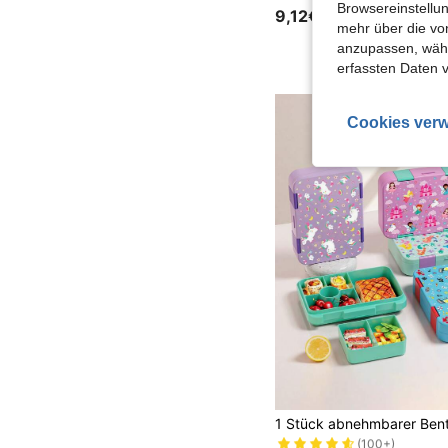
Browsereinstellun
9,12€
mehr über die vo
anzupassen, wähle
erfassten Daten 
Cookies verw
#5 Bestseller
(100+)
#5 Bestseller
#5 Bestseller