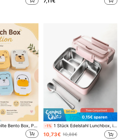
7,11€
0,15€ sparen
Cartoon Tier geteilte Bento Box, PP Kunststoff Material, leicht & luftdicht, tragbare Größe, Mikrowelle, geeignet für Studenten, Pendeln, Picknick, Frühlingsausflüge und Feiertagsmahlzeiten
1 Stück Edelstahl Lunchbox, inklusive Edelstahl Besteck, 1 Stück robuste 304 Edelstahl auslaufsichere Bento Box mit 3 Fächern, einfach zu reinigen, geeignet für Schule und Arbeit, Ins Stil 304 Edelstahl Lunchbox mit 4 Fächern - tragbar, isolierte Lunchbox geeignet für Frauen, Erwachsene, Männer, Büromitarbeiter, Reisen und Outdoor-Nutzung, Büromitarbeiter Lunchbox, Lunchbox, Obstbox, Bento Box, Picknick Camping Mahlzeit, Lebensmittelbehälter
-1%
10,73€
10,88€