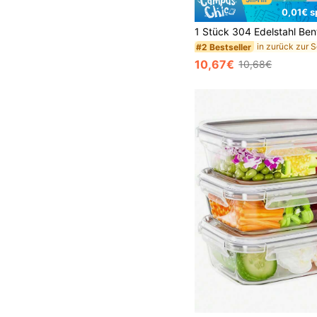
0,01€ s
#2 Bestseller
10,67€
10,68€