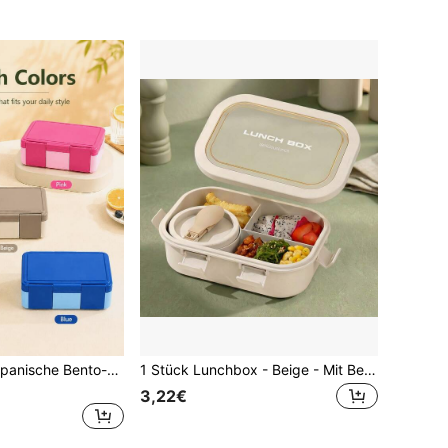
Minimalistische japanische Bento-Box, Kunststoffmaterial, mit sicherem Schnappverschluss, zweifarbiges Design, tragbare luftdichte Einzelportion-Lunchbox, geeignet für Arbeit, Schule oder Outdoor-Nutzung
1 Stück Lunchbox - Beige - Mit Besteck, Mikrowellen-Bento-Box, Lunchbox für Erwachsene mit Suppenschüssel-Set, Lebensmittel-Aufbewahrungsbehälter mit Fächern, Lunch-Tasche
3,22€