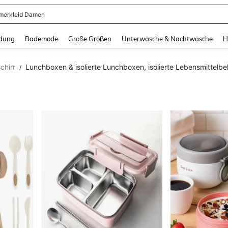
erkleid Damen
and down arrow keys to navigate search Zuletzt gesucht and Suche und Finde. Pr
dung
Bademode
Große Größen
Unterwäsche & Nachtwäsche
H
chirr
Lunchboxen & isolierte Lunchboxen, isolierte Lebensmittelbe
/