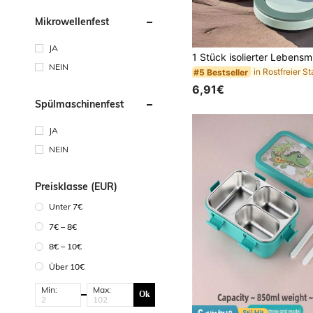
Mikrowellenfest
JA
NEIN
#5 Bestseller
6,91€
Spülmaschinenfest
JA
NEIN
Preisklasse (EUR)
Unter 7€
7€ – 8€
8€ – 10€
Über 10€
Min:
Max:
Ok