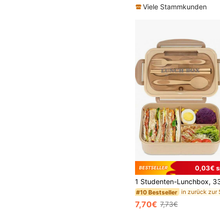
Viele Stammkunden
0,03€ s
#10 Bestseller
7,70€
7,73€