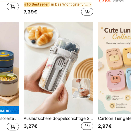
7,76€
7,83€
in Das Wichtigste für den Schulbeginn Lunchboxen &
#10 Bestseller
in zurück zur Schule Lunchboxen & isolierte Lunchb
7,39€
paren
eignet für Schule, Büro, Outdoor Camping und Zuhause, braun, mikrowellengeeignet
Auslaufsichere doppelschichtige Salatbox mit Gabel und Löffel, abnehmbarer tragbarer Lebensmittelbehälter, geeignet für Schule, Mittagessen, Joghurt, Reisen, Camping-Zubehör, Reiseessentials, Feiertage
3,27€
2,97€