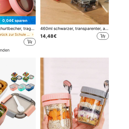
0,04€ sparen
Haferflocken-Joghurtbecher, tragbarer Joghurtbecher mit Deckel, Löffel und Silikon-Griff Frühstücksbecher, Lebensmittelbehälter, Lunchbox-Tasche, Haferflocken-Becher Lunch-Tasche, versiegelter auslaufsicherer Lebensmittelbehälter, geeignet für Zuhause, Schule, Reisen und Schulanfang Outdoor-Picknick
460ml schwarzer, transparenter, auslaufsicherer Lebensmittelbehälter, PET-Kunststoff Lunchbox, geeignet zum Aufbewahren von Fleisch, Gemüse und Obstsalat, ideal für Büro, Schule, Handwäsche Lebensmittellagerung und Organisation, Reise- und Mitnehm-Essenscontainer, Gastronomie-Verwendung
in zurück zur Schule Lunchboxen & isolierte Lunchb
14,48€
unden