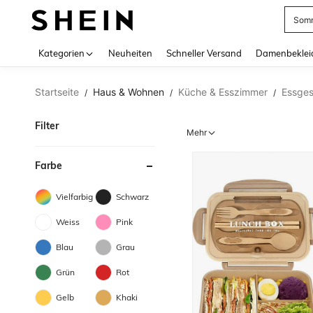
Somm
Use up 
Kategorien
Neuheiten
Schneller Versand
Damenbeklei
Startseite
Haus & Wohnen
Küche & Esszimmer
Essges
/
/
/
Filter
Mehr
Farbe
Vielfarbig
Schwarz
Weiss
Pink
Blau
Grau
Grün
Rot
Gelb
Khaki