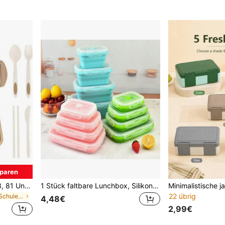
paren
1 Studenten-Lunchbox, 33, 81 Unzen auslaufsichere Lunchbox, mit Besteck, geeignet für Mikrowellen-Erhitzung (3 Fächer), auslaufsicherer Lebensmittelbehälter, geeignet für Arbeit, Schule, College, Outdoor-Essen, unverzichtbar
1 Stück faltbare Lunchbox, Silikon Lunchbox, Obstsalat Aufbewahrungsbox, tragbare Reise-Lebensmittelbehälter, Picknick- und Campingnahrungsmittelbehälter, mit verschließbarem Deckel und Belüftungsventil, auslaufsicher und leicht zu reinigen
22 übrig
in zurück zur Schule Lunchboxen & isolierte Lunchb
4,48€
2,99€