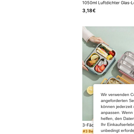
3,18€
Wir verwenden Co
angeforderten Ser
können jederzeit 
anpassen. Wenn Si
helfen, den Date
Ihr Einkaufserle
unbedingt erford
#3 Bestseller