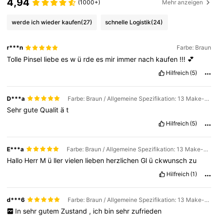
4,94
38K Follower
4,92
(1000+)
Mehr anzeigen
werde ich wieder kaufen
(27)
schnelle Logistik
(24)
38K Follower
4,92
r***n
Farbe: Braun
Tolle
Pinsel
liebe
es
w
ü
rde
es
mir
immer
nach
kaufen
!!!
💕
38K Follower
4,92
Hilfreich
(5)
D***a
Farbe: Braun / Allgemeine Spezifikation: 13 Make-up-Pinsel + Make-up-Tasche
38K Follower
4,92
Sehr
gute
Qualit
ä
t
Hilfreich
(5)
38K Follower
4,92
E***a
Farbe: Braun / Allgemeine Spezifikation: 13 Make-up-Pinsel + Make-up-Tasche
Hallo
Herr
M
ü
ller
vielen
lieben
herzlichen
Gl
ü
ckwunsch
zu
38K Follower
4,92
Hilfreich
(1)
38K Follower
4,92
d***6
Farbe: Braun / Allgemeine Spezifikation: 13 Make-up-Pinsel + Make-up-Tasche
In
sehr
gutem
Zustand
,
ich
bin
sehr
zufrieden