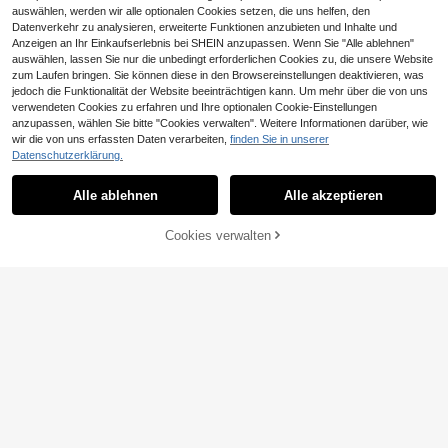
auswählen, werden wir alle optionalen Cookies setzen, die uns helfen, den
Datenverkehr zu analysieren, erweiterte Funktionen anzubieten und Inhalte und
Anzeigen an Ihr Einkaufserlebnis bei SHEIN anzupassen. Wenn Sie "Alle ablehnen"
auswählen, lassen Sie nur die unbedingt erforderlichen Cookies zu, die unsere Website
zum Laufen bringen. Sie können diese in den Browsereinstellungen deaktivieren, was
jedoch die Funktionalität der Website beeinträchtigen kann. Um mehr über die von uns
verwendeten Cookies zu erfahren und Ihre optionalen Cookie-Einstellungen
0,06€ sparen
anzupassen, wählen Sie bitte "Cookies verwalten". Weitere Informationen darüber, wie
3 Stücke Professioneller Aluminium
wir die von uns erfassten Daten verarbeiten,
finden Sie in unserer
9
-Doppelkopf Makeup Pinsel Set, W
(1000+)
Datenschutzerklärung.
eicher Foundation Pinsel, Rouge Pi
5
MonkeyK Beauty Tool
nsel, Puder Pinsel, Concealer Pinse
,99€
6,05€
l, Kontur Pinsel, Blending Pinsel, Ess
Alle ablehnen
Alle akzeptieren
MAANGE 14 Stücke tragbares Mak
entielle Makeup Pinsel, Weiche Bor
e-up-Werkzeugset, enthält 13 hoch
11
,22€
sten, tragbar, reisefreundlich, Gesch
wertige synthetische Make-up-Pin
Cookies verwalten
enk für Frauen und Mädchen, Pinse
ZUM WARENKORB HINZUFÜGEN
sel + 1 Aufbewahrungstasche. Enth
l Set, Makeup Pinsel Set, Komplette
ält Foundation-Pinsel, Puder-Pinse
s Makeup Set, Makeup Pinsel Set,
l, Eyeliner-Pinsel, Highlighter-Pinse
Komplettes Makeup Kit, Pinsel Set,
l, Foundation-Pinsel, Rouge-Pinsel,
Makeup Pinsel Set, Makeup Gesch
Concealer-Pinsel, Kontur-Pinsel, N
enkset, Set, Werbegeschenke, Prof
asen-Kontur-Pinsel, Lidschatten-Pi
essionelle Makeup Pinsel, Komplett
nsel, Augenbrauen-Pinsel, Detail-Pi
es Makeup Set
nsel. Geeignet für tägliches Make-u
p und Reisen, tolles Geschenk für Fr
eunde.