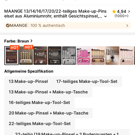
MAANGE 13/14/16/17/20/22-teiliges Make-up-Pins
4,94
elset aus Aluminiumrohr, enthält Gesichtspinsel,
(1000+)
Rougepinsel, Foundationpinsel, Eyelinerpinsel, L
MAANGE
100 % authentisch
idschattenpinsel, Augenbrauenpinsel, Verblendpins
el, Highlighterpinsel, Concealerpinsel, geeignet für P
uder, Flüssigkeit, Creme-Kosmetik, ideal für den täg
lichen Gebrauch und Reisen, perfektes Make-up-W
Farbe: Braun
erkzeug-Geschenkset, professionell
Allgemeine Spezifikation
13 Make-up-Pinsel
17-teiliges Make-up-Tool-Set
13 Make-up-Pinsel + Make-up-Tasche
16-teiliges Make-up-Tool-Set
20 Make-up-Pinsel + Make-up-Tasche
22-teiliges Make-up-Tool-Set
22-teilig (19 Make-up-Pinsel + 2 Puderquasten + 1