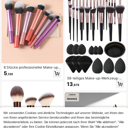
8 Stücke professioneller Make-up
Pinsel Set, hochwertig inklusive Pu
5
,13€
der Pinsel, Rouge Pinsel, Kontur Pin
38-teiliges Make-up-Werkzeug-Se
sel, Lidschatten Pinsel, Highlighter
t, bestehend aus: 25 Make-up-Pins
13
Pinsel, für ein makelloses Make-up.
,67€
eln, 3 Make-up-Schwämmen, 3 Mi
Make-up Pinsel Set, Make-up Pins
ni-Make-up-Schwämmen, 3 Dreie
el Set, Make-up Pinsel Set, komplet
ck-Puderquasten, 3 Mini-Luftkisse
tes Make-up Pinsel Set, Make-up P
n-Puderquasten, 1 Stück Pinsel-Rei
insel Set, komplettes Make-up Zub
nigungswerkzeug
ehör, Make-up Pinsel Set, Make-up
Pinsel Set, Make-up Geschenkset,
Werbegeschenke, professionelle M
Wir verwenden Cookies und ähnliche Technologien auf unserer Website, um Ihnen den
ake-up Pinsel, komplettes Make-u
von Ihnen angeforderten Service bereitzustellen und Ihnen das bestmögliche
p Set
Webseitenerlebnis zu bieten. Sie können jederzeit nach Ihrer Wahl "Alle ablehnen", "Alle
akzeptieren" oder Ihre Cookie-Einstellungen anpassen. Wenn Sie "Alle akzeptieren"