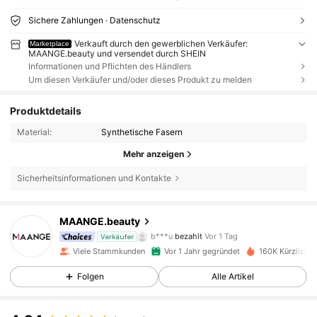
Sichere Zahlungen · Datenschutz
Verkauft durch den gewerblichen Verkäufer:
Marketplace
MAANGE.beauty und versendet durch SHEIN
Informationen und Pflichten des Händlers
Um diesen Verkäufer und/oder dieses Produkt zu melden
Produktdetails
Material:
Synthetische Fasern
Mehr anzeigen
38K Follower
4,92
Sicherheitsinformationen und Kontakte
MAANGE.beauty
38K Follower
4,92
b***u
bezahlt
Vor 1 Tag
Verkäufer
Viele Stammkunden
Vor 1 Jahr gegründet
160K Kürzlich v
38K Follower
4,92
Folgen
Alle Artikel