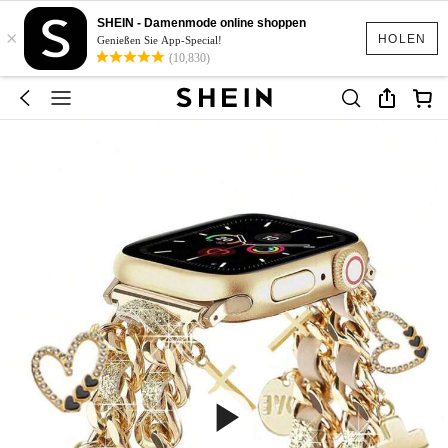
SHEIN - Damenmode online shoppen
×
HOLEN
Genießen Sie App-Special!
(10,830)