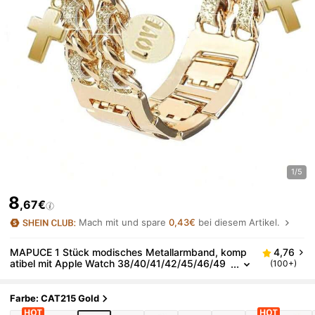
1/5
8
,67€
Mach mit und spare
0,43€
bei diesem Artikel.
MAPUCE 1 Stück modisches Metallarmband, komp
4,76
atibel mit Apple Watch 38/40/41/42/45/46/49
(100+)
mm, geeignet für Apple Watch Ultra/SE/Serie 1
0/9/8/7/6/5/4/3/2/1, mit delikatem glänzendem Led
erband und Hohlherz-Anhänger Metallband, geeign
Farbe: CAT215 Gold
et als Geschenk für Freunde (nur Band, Uhr und Geh