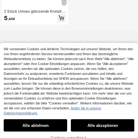
2 Stück Unisex glänzende Kristall d
ekorative Schutzhülle kompatibel
5
,43€
mit Apple Watch 38/40/41/42/44/4
5/46/49mm, kompatibel mit Series
Ultra/SE/11/10/9/8/7/6/5/4/3/2/1, G
old + Transparent
Wir verwenden Cookies und ähnliche Technologien auf unserer Website, um Ihnen den
von Ihnen angeforderten Service bereitzustellen und Ihnen das bestmögliche
Webseitenerlebnis zu bieten. Sie können jederzeit nach Ihrer Wahl "Alle ablehnen", "Alle
akzeptieren" oder Ihre Cookie-Einstellungen anpassen. Wenn Sie "Alle akzeptieren"
auswählen, werden wir alle optionalen Cookies setzen, die uns helfen, den
Datenverkehr zu analysieren, erweiterte Funktionen anzubieten und Inhalte und
Anzeigen an Ihr Einkaufserlebnis bei SHEIN anzupassen. Wenn Sie "Alle ablehnen"
auswählen, lassen Sie nur die unbedingt erforderlichen Cookies zu, die unsere Website
zum Laufen bringen. Sie können diese in den Browsereinstellungen deaktivieren, was
jedoch die Funktionalität der Website beeinträchtigen kann. Um mehr über die von uns
verwendeten Cookies zu erfahren und Ihre optionalen Cookie-Einstellungen
anzupassen, wählen Sie bitte "Cookies verwalten". Weitere Informationen darüber, wie
wir die von uns erfassten Daten verarbeiten,
finden Sie in unserer
Datenschutzerklärung.
Alle ablehnen
Alle akzeptieren
Cookies verwalten