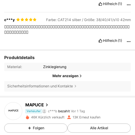
Hilfreich
(1)
c***y
Farbe: CAT214 silber / Größe: 38/40/41/s10 42mm
👍🏼👍🏼👍🏼👍🏼👍🏼👍🏼👍🏼👍🏼👍🏼👍🏼👍🏼👍🏼👍🏼👍🏼👍🏼👍🏼👍🏼👍🏼👍🏼👍🏼👍🏼👍🏼👍🏼👍🏼👍🏼👍🏼
👍🏼👍🏼👍🏼👍🏼👍🏼
Hilfreich
(1)
Produktdetails
Material:
Zinklegierung
Mehr anzeigen
2K Follower
4,85
Sicherheitsinformationen und Kontakte
2K Follower
4,85
MAPUCE
c***b
bezahlt
Vor 1 Tag
Verkäufer
p***y
ist
Vor 1 Tag
gefolgt
46K Kürzlich verkauft
13K Erneut kaufen
2K Follower
4,85
Folgen
Alle Artikel