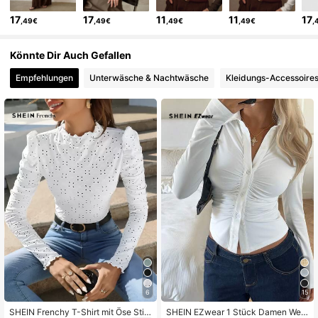
17
17
11
11
17
,49€
,49€
,49€
,49€
,
4.6M Follower
4,85
Könnte Dir Auch Gefallen
4.6M Follower
4,85
Empfehlungen
Unterwäsche & Nachtwäsche
Kleidungs-Accessoire
4.6M Follower
4,85
6
15
SHEIN Frenchy T-Shirt mit Öse Stic
SHEIN EZwear 1 Stück Damen Weiß