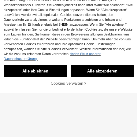
von Ihnen angeforderten Service bereitzustellen und Ihnen das bestmögliche
Webseitenerlebnis zu bieten. Sie können jederzeit nach Ihrer Wahl "Alle ablehnen", "Alle
akzeptieren" oder Ihre Cookie-Einstellungen anpassen. Wenn Sie "Alle akzeptieren"
auswählen, werden wir alle optionalen Cookies setzen, die uns helfen, den
Datenverkehr zu analysieren, erweiterte Funktionen anzubieten und Inhalte und
Anzeigen an Ihr Einkaufserlebnis bei SHEIN anzupassen. Wenn Sie "Alle ablehnen"
auswählen, lassen Sie nur die unbedingt erforderlichen Cookies zu, die unsere Website
zum Laufen bringen. Sie können diese in den Browsereinstellungen deaktivieren, was
jedoch die Funktionalität der Website beeinträchtigen kann. Um mehr über die von uns
verwendeten Cookies zu erfahren und Ihre optionalen Cookie-Einstellungen
6
anzupassen, wählen Sie bitte "Cookies verwalten". Weitere Informationen darüber, wie
0,24€ sparen
wir die von uns erfassten Daten verarbeiten,
finden Sie in unserer
Anewsta
Datenschutzerklärung.
SHEIN Privé Langärmliges T-shirt M
Anewsta Elegantes besticktes Spitz
it Spitzenbesatz
en-Rollkragen Unterhemd für Fraue
9
13
,75€
-2%
9,99€
,49€
Alle ablehnen
Alle akzeptieren
n, hochwertige Herbst/Winter Layer
ing Top
ZUM WARENKORB
Cookies verwalten
JETZT EINKAUFEN
HINZUFÜGEN