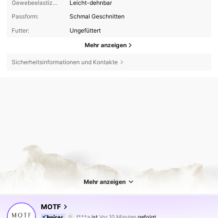
Gewebeelastizität:
Leicht-dehnbar
Passform:
Schmal Geschnitten
Futter:
Ungefüttert
Mehr anzeigen
Sicherheitsinformationen und Kontakte
Mehr anzeigen
4.6M Follower
4,85
MOTF
f***a
ist
Vor 10 Minuten
gefolgt
n***r
ist am Durchsuchen