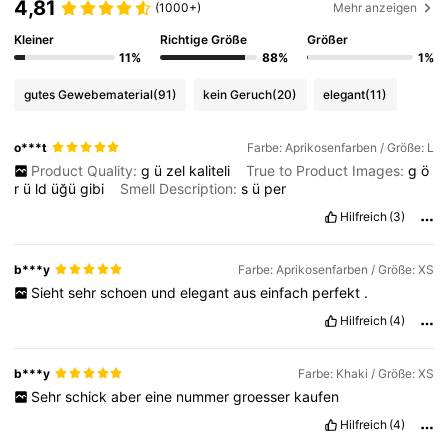
4,81
(1000+)
Mehr anzeigen
Kleiner
Richtige Größe
Größer
11%
88%
1%
gutes Gewebematerial
(91)
kein Geruch
(20)
elegant
(11)
o***t
Farbe: Aprikosenfarben / Größe: L
Product Quality:
g
ü
zel
kaliteli
True to Product Images:
g
ö
r
ü
ld
üğü
gibi
Smell Description:
s
ü
per
Hilfreich
(3)
b***y
Farbe: Aprikosenfarben / Größe: XS
Sieht
sehr
schoen
und
elegant
aus
einfach
perfekt
.
Hilfreich
(4)
b***y
Farbe: Khaki / Größe: XS
Sehr
schick
aber
eine
nummer
groesser
kaufen
Hilfreich
(4)