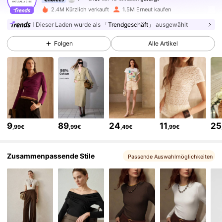
4.6M Follower
4,85
2.4M Kürzlich verkauft
1.5M Erneut kaufen
Dieser Laden wurde als
「Trendgeschäft」
ausgewählt
4.6M Follower
4,85
Folgen
Alle Artikel
4.6M Follower
4,85
4.6M Follower
4,85
9
89
24
11
25
,99€
,99€
,49€
,99€
4.6M Follower
4,85
Zusammenpassende Stile
Passende Auswahlmöglichkeiten
4.6M Follower
4,85
4.6M Follower
4,85