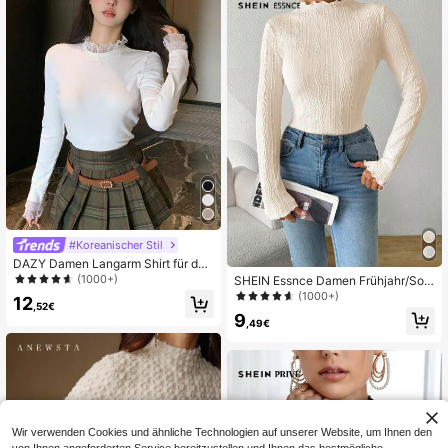
#Koreanischer Stil
DAZY Damen Langarm Shirt für den
täglichen Gebrauch in Unifarbe mit
(1000+)
SHEIN Essnce Damen Frühjahr/Som
Rüschenkante
mer Herbst Outfit, Einfarbig Shirt mit
(1000+)
12
,52€
Rüschen-Saum, Stehkragen, Langa
9
rm, Slim Fit, eng anliegendes Shirt,
,49€
Herbst Oberteil
Wir verwenden Cookies und ähnliche Technologien auf unserer Website, um Ihnen den