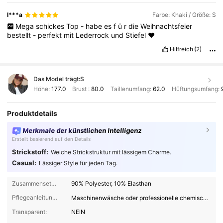
l***a
Farbe: Khaki / Größe: S
Mega
schickes
Top
-
habe
es
f
ü
r
die
Weihnachtsfeier
bestellt
-
perfekt
mit
Lederrock
und
Stiefel
❤️
Hilfreich
(2)
Das Model trägt:
S
Höhe:
177.0
Brust :
80.0
Taillenumfang:
62.0
Hüftungsumfang:
Produktdetails
Merkmale der künstlichen Intelligenz
Erstellt basierend auf den Details
Strickstoff:
Weiche Strickstruktur mit lässigem Charme.
Casual:
Lässiger Style für jeden Tag.
Zusammensetzung:
90% Polyester, 10% Elasthan
Pflegeanleitungen:
Maschinenwäsche oder professionelle chemische Reinigung
Transparent:
NEIN