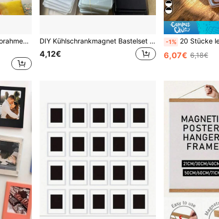
9 Stücke magnetische Fotorahmen Herz-förmiges DIY Fotowand Set, A5*3 Stück+A6*6 Stücke, Schmetterling & Text Dekoration, selbstklebende Wandmontage ohne Bohren für Wohndekoration, Wohnzimmer
DIY Kühlschrankmagnet Bastelset - Transparente Acryl-Quadratfliesen, abgerundete Ecken, hochauflösende, leuchtende Muster (Blumen, Tiere, Landschaften), inklusive Magnetfolien und doppelseitigem Klebeband, einfache Montage ohne Kleber, kann vertikale/horizontale Rahmen erstellen, ideal für Heim-Dekoration und Büro
20 Stücke leere Fotorahmen Magnete für den Kühlschrank (20 Packungen) - für Fotos 7 x 4
-1%
4,12€
6,07€
6,18€