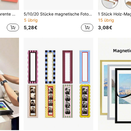
5/10 Stücke bunte transparente magnetische Fotorahmen Set, 3-Zoll Portemonnaie-Größe Kühlschrankmagnete, geeignet für Mini, anpassbare DIY dekorative Aufkleber, Mini-Fotorahmen für Schlafzimmer, Küche, Büro, Heimdekoration, ideales Geburtstags- und Schulanfanggeschenk
5/10/20 Stücke magnetische Fotorahmen, klare Kühlschrankmagnete, acrylähnliches Aussehen für Kühlschrank, Schrank, Büro - perfektes Geschenk für Familie, Freunde, Heimdekoration, vertikale Porträtausrichtung für Einzelbilder oder Collagen, süße Kühlschrankmagnete Geschenk
5 übrig
15 übrig
5,28€
3,08€