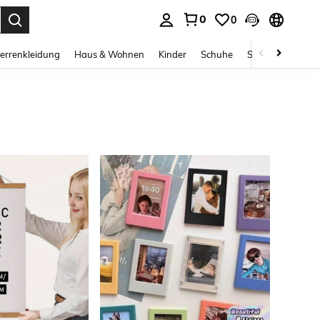
0
0
ess Enter to select.
errenkleidung
Haus & Wohnen
Kinder
Schuhe
Schmuck & Acces