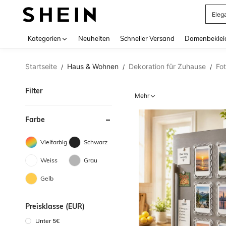
Somm
Use up 
Kategorien
Neuheiten
Schneller Versand
Damenbeklei
Startseite
Haus & Wohnen
Dekoration für Zuhause
Fo
/
/
/
Filter
Mehr
Farbe
Vielfarbig
Schwarz
Weiss
Grau
Gelb
Preisklasse (EUR)
Unter 5€