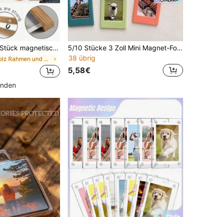
, Drucke, Karten, Schriftrollen und Leinwandkunst, Wanddekoration, Geburtstags- & Abschlussgeschenke
5/10 Stücke 3 Zoll Mini Magnet-Fotorahmen, kreativer DIY Kühlschrankmagnet-Rahmen, lustiger Bilderrahmen für Zuhause, Büro und Kühlschrankdekoration, Kühlschrankmagnet-Fotodisplay, Heimdekoration, Kühlschrankdekoration
38 übrig
in Holz Rahmen und Fotohalter
5,58€
unden