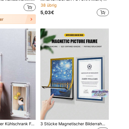
38 übrig
5,03€
er
Acryl Magnetischer Kühlschrank Fotorahmen, transparenter doppelseitiger Kühlschrank Magnet Fotorahmen, Displayrahmen, geeignet für Fujifilm, 2,36 x 3,54 Zoll
3 Stücke Magnetischer Bilderrahmen, Magnetstreifen ohne Bohren, Wanddekoration Rahmen für Kunstwerke, Zertifikate, Informationstafel Anzeige im Wohnzimmer, Schlafzimmer, Büro