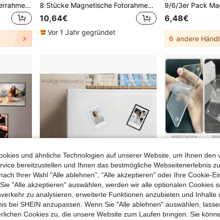
1 Stück magnetischer Bilderrahmen - einfach zu öffnen für schnelle Displaywechsel - vielseitige Wanddekoration für Zuhause & Büro - ideal für Feiertage & Geschenkideen
8 Stücke Magnetische Fotorahmen, bunte Vintage-Stil vertikale Fotorahmen, geeignet für Kühlschrank, Küche und Heimdekoration
10,64€
6,48€
Vor 1 Jahr gegründet
6
andere Händl
okies und ähnliche Technologien auf unserer Website, um Ihnen den 
vice bereitzustellen und Ihnen das bestmögliche Webseitenerlebnis zu
nach Ihrer Wahl "Alle ablehnen", "Alle akzeptieren" oder Ihre Cookie-Ei
e "Alle akzeptieren" auswählen, werden wir alle optionalen Cookies s
nverkehr zu analysieren, erweiterte Funktionen anzubieten und Inhalte
paren
bnis bei SHEIN anzupassen. Wenn Sie "Alle ablehnen" auswählen, lassen
erlichen Cookies zu, die unsere Website zum Laufen bringen. Sie könne
korative Fotos, Gedenk-Spielaktivitätsfotos, Überraschungsgeschenk
20 Stück 2x3 Magnetische Fotorahmen für den Kühlschrankmagnet mit Mini Sofortbilder, Magnetrahmen für Fotos für den Kühlschrankmagnetisch,Kleiner Bilderhalter für 8,6cmx5,4cm Fotos