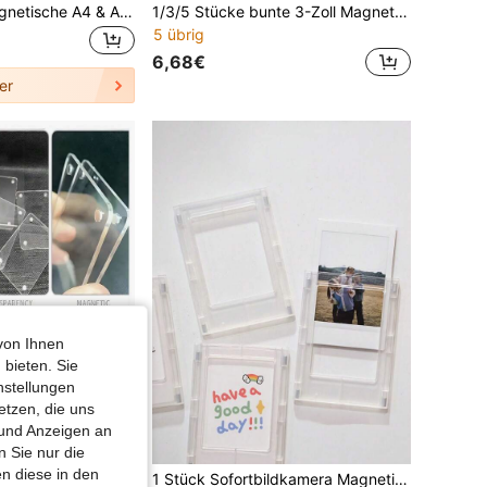
9/6/3er Pack Magnetische A4 & A3 Posterrahmen, selbstklebende wiederverwendbare Gold Silber Schwarz Wandmontage Bilderrahmen mit Galeriehaken, moderner Kunstdruck Foto Zertifikat Gemälde Displayrahmen, selbstklebende Wanddekorationen, abnehmbare magnetische Tapete,
1/3/5 Stücke bunte 3-Zoll Magnetische Fotorahmen, Mini Sofortbild 3-Zoll Kühlschrankmagnet, klassisches Schleifen-Design Rahmen für Büro, Zuhause, Whiteboards, Schränke, Kühlschränke, Multifunktions Dekoration, kreative Weihnachts- & Geburtstagsgeschenke
5 übrig
6,68€
er
von Ihnen
 bieten. Sie
nstellungen
etzen, die uns
 und Anzeigen an
 Sie nur die
n diese in den
3/6/8/10 Sets Kühlschrank Magnetische Fotorahmen, 9x6cm doppelseitige transparente Acryl Mini Foto Halter, geeignet für Fotoanzeige, DIY Kühlschrank Magnete, Wand Magnetische Fotorahmen, Acryl Kühlschrank Magnete, Wand Foto Magnetische Rahmen
1 Stück Sofortbildkamera Magnetischer Fotorahmen Kühlschrankmagnet, personalisierter Foto-Magnet Dekorationszubehör, Schul-Essentials