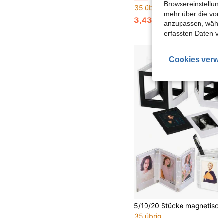
Browsereinstellun
35 übrig
mehr über die vo
3,43€
3,48€
anzupassen, wähle
erfassten Daten 
Cookies verw
35 übrig