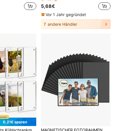
5,68€
Vor 1 Jahr gegründet
7
andere Händler
0,21€ sparen
otorahmen, Acryl Kühlschrankmagnet, Magnetische Fotohüllen, Küchenausstellung, Kühlschrank Dekoration, minimalistisches Design, moderne Ausstellung, hochwertige Magnete, stabile Struktur, Geschenk für Käufer, Wohndekoration
MAGNETISCHER FOTORAHMEN, HÄLT BILDER IN DER GRÖSSE 4X6 ZOLL (CA. 10,2 X 15,2 CM), WIEDERVERWENDBARER SCHWARZER MAGNET-FOTOSET FÜR KÜHLSCHRANK, SPIND, BÜROSCHRÄNKE, KOSTENLOSE ABNEHMBARE KÜHLSCHRANKFLIESE