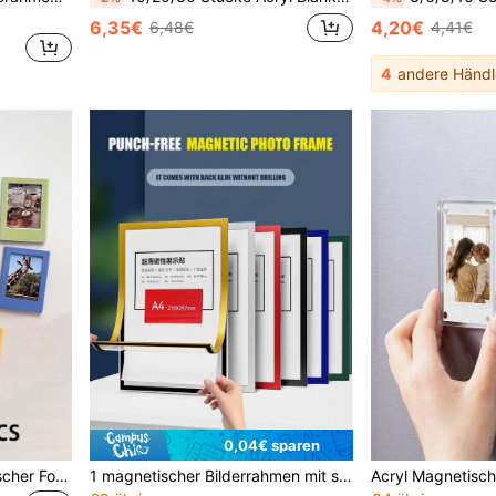
6,35€
4,20€
6,48€
4,41€
4
andere Händl
0,04€ sparen
10/6/5/2/1 Stück Magnetischer Fotorahmen Set - 2x3 Zoll Mini Fotorahmen, Kühlschrankmagnete/Geldbörsengröße, geeignet für Heim- und Bürodekoration | Kühlschrankmagnete, Mini Fotorahmen, Fotorahmen, Mini Fotorahmen, Geldbörsengröße Fotorahmen, Sofortbildkamera 3 Zoll Magnetische Fotorahmen, DIY Kreative Magnetaufkleber, Kleine Magnetische Fotorahmen, Kühlschrankmagnete, Mini Fotorahmen, Heimdekoration, Haushaltswaren
1 magnetischer Bilderrahmen mit selbstklebenden magnetischen Displayaufklebern, keine Bohrung erforderlich, magnetischer Aufkleber für Auszeichnungszertifikate, Fotoanzeige, Wandaufkleber für Heimportrait-Dekoration, geeignet für Auszeichnungszertifikate, Fotos, Porträts, Bewerbungen und andere Displayaufkleber