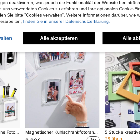
gen deaktivieren, was jedoch die Funktionalität der Website beeinträc
39 übrig
3,46€
n uns verwendeten Cookies zu erfahren und Ihre optionalen Cookie-Ei
4,78€
n Sie bitte "Cookies verwalten". Weitere Informationen darüber, wie w
1
andere Händl
verarbeiten,
finden Sie in unserer Datenschutzerklärung.
alten
Alle akzeptieren
Alle ab
5/10/20 Stücke magnetische Fotorahmen für Fujifilm Mini Fotopapier, beidseitig verwendbar, Kühlschrankmagnet Bilderrahmen für Kunstwerke
Magnetischer Kühlschrankfotorahmen, Größenoptionen 3/5/6 Zoll, kreative Fotosticker, ohne Bohren, Dekoration für Küche, Büro, magnetischer Fotorahmen
28 übrig