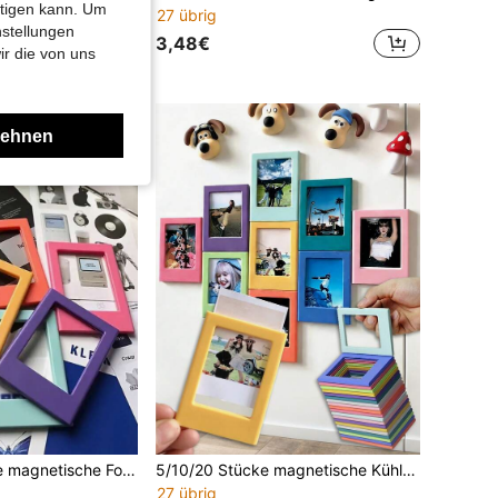
htigen kann. Um
27 übrig
nstellungen
3,48€
ir die von uns
er
lehnen
5 Stücke kreative magnetische Foto-Aufsteller, Sofortfoto, kleiner Kartenhalter, Tischdekoration
5/10/20 Stücke magnetische Kühlschrankfotorahmen, 3 Zoll bunte magnetische Fotorahmen-Alben geeignet für Mini-Filme
27 übrig