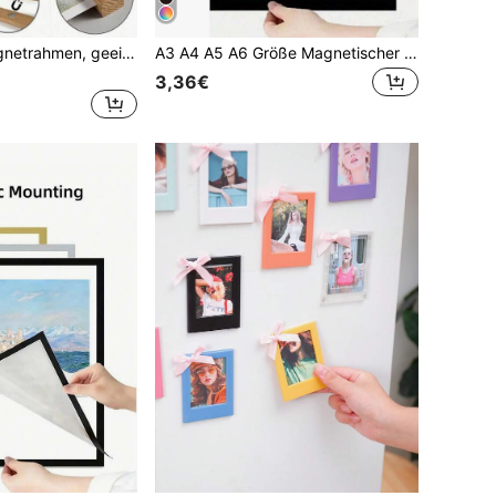
1 Stück Holz-Magnetrahmen, geeignet für Poster, Drucke, Fotos, Zeichnungen, Karten, Rollen und Leinwandkunst. Kann als hängende Rolle, Massivholzrahmen, Hängerahmen, beweglicher Posterrahmen, Sandelholz-Rollbild-Herzrahmen oder als Geschenk zum Geburtstag/Abschluss verwendet werden.
A3 A4 A5 A6 Größe Magnetischer Fotorahmen Posterrahmen, selbstklebender magnetischer Fotorahmen, magnetischer Wandhänger Fotorahmen, austauschbarer Wandhänger Fotorahmen, magnetischer Posterhalter, geeignet zum Ausstellen von Gemälden, geeignet für Kühlschrank, perfekt zum Ausstellen von Fotos, Notizen und Kunstwerken, langanhaltend und einfach zu verwenden, kann an glatten Oberflächen befestigt werden, Geburtstags- und Abschlussgeschenk
3,36€