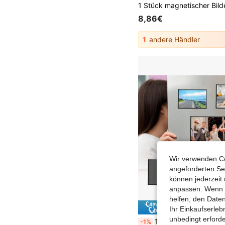
8,86€
1
andere Händler
Wir verwenden Co
angeforderten Ser
können jederzeit 
anpassen. Wenn Si
helfen, den Date
0,05€ s
Ihr Einkaufserle
unbedingt erford
1 Set hochwertige weiche magnetische Fotorahmen-Kühlschrankmagnete aus Gummi, wasserdichter PVC-Fotorahmen mit magnetischer Adsorption, für Weihnachts-Event-Szenen, hängende de
-1%