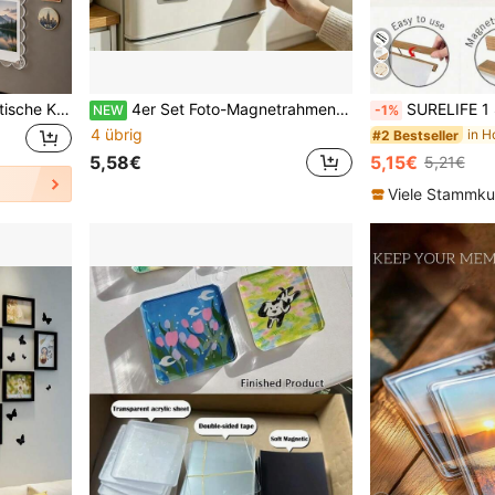
9/4/2 Stücke Acryl Magnetische Kühlschrank Fotorahmen, 2,6 X 3,9 Zoll klare wellige Kante Acryl Fotorahmen, geeignet für Mini- und Geldbörsengröße Fotos, klarer Kühlschrank Magnet Foto Display Ständer, Geldbörsengröße Fotorahmen, Kühlschrank Dekoration
4er Set Foto-Magnetrahmen, Vintage Kamera-förmige Kühlschrankmagnete, einfacher Fotoaustausch Magnetischer Foto-Rahmen-Set für DIY-Fotos, geeignet für Spülmaschinentür/Kühlschrank/Whiteboard/Aktenschrank und andere Metalloberflächen Halten Sie schöne Erinnerungen fest, perfektes Geschenk für Fotografie-Enthusiasten, Feiertage, Schulanfang
SURELIFE 1 Stück magnetischer Holz-Hängerahmen, geeignet für Fotos, Bilder
NEW
-1%
4 übrig
#2 Bestseller
5,58€
5,15€
5,21€
Viele Stammk