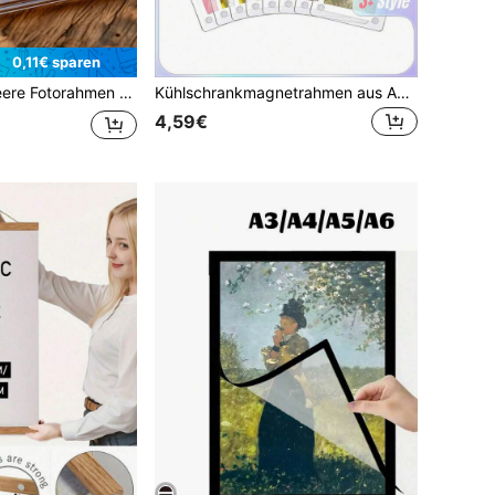
0,11€ sparen
,5 cm (2,75 x 1,77 Zoll) - transparente klare Acryl Kühlschrankmagnete für kleine Fotos Geschenke Geburtstag Abschluss
Kühlschrankmagnetrahmen aus Acryl, transparenter doppelseitiger Magnet-Fotorahmen, Anzeigerahmen, geeignet für Fujifilm, 2,36 x 3,54 Zoll
4,59€