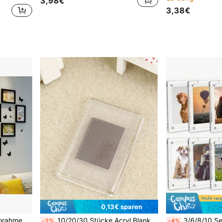
3,98€
3,38€
0,13€ sparen
12 Stück magnetische Fotorahmen Herz-förmig DIY Fotowand Set, A5, Schmetterling & Text Deko, selbstklebend ohne Bohren Wandmontage für Zuhause Dekoration, Wohnzimmer
10/20/30 Stücke Acryl Blanko Magnete für den Kühlschrankmagnet, Blechmagnetische DIY Quadratische Fotorahmen Aufkleber, kreative weiche Magnete
3/6/8/10 Sets Kühlschrankmagnetische Fotorahmen, 9x6cm doppelseitige transparente Acryl Mini Fotoclips für Sofortfotos, DIY Kühlschrankmagnete, Wandmagnetische F
-2%
-4%