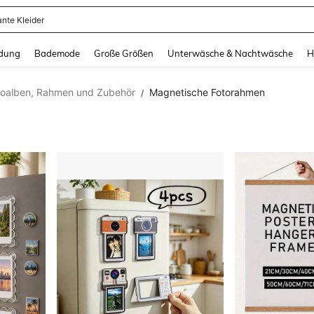
erkleid Damen
and down arrow keys to navigate search Zuletzt gesucht and Suche und Finde. Pr
dung
Bademode
Große Größen
Unterwäsche & Nachtwäsche
H
toalben, Rahmen und Zubehör
Magnetische Fotorahmen
/