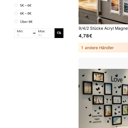
5€ – 6€
6€ – 8€
Über 8€
Min:
Max:
Ok
4,78€
1
andere Händler