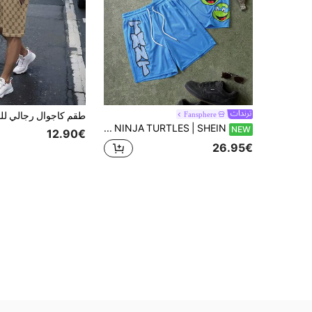
Fansphere
TEENAGE MUTANT NINJA TURTLES | SHEIN طقم كاجوال رجالي تي شيرت بياقة دائرية وأكمام قصيرة وشورت بخصر برباط
NEW
12.90€
26.95€