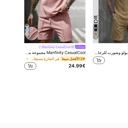
15
4
Manfinity CasualCool
GRDR مجموعة بولو وشورت للرجال بنسيج الفرنسي، كاجوال مريح وبسيط
Manfinity CasualCool مجموعة من قطعتين من قميص ثقيل تيشرت بأكمام قصيرة وياقة دائرية من قماش بلوفر مريح وشورت بخصر مطاطي قابل للسحب، كاجوال للعطلات والحفلات والخروجات والرياضة والمكتب البسيط، طقم أكمام قصيرة وشورت بطراز ربيعي/صيفي كلاسيكي، بدلة مبيعات رائجة، مناسبة للارتداء الشخصي أو كهدية للأصدقاء والعطلات
2# الأفضل مبيعا
في الشارع تنسيقات قمصان الرجال
24.99€