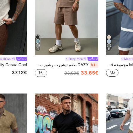
12
11
sualCool
Dazy Men
Manfi
Manfinity CasualCool مجموعة قميص كم قصير وشورت جيب بألوان متباينة للرجال 2 قطعة، بدلة صيفية فضفاضة للرجال مكونة من قطعتين، مجموعة قصيرة مكونة من قطعتين، مجموعة قصيرة مكونة من قطعتين للرجال، مجموعة مريحة
DAZY طقم تيشيرت وشورت صيفي بني ثابت للرجال، ملابس مريحة
%1-
37.12€
33.65€
33.99€