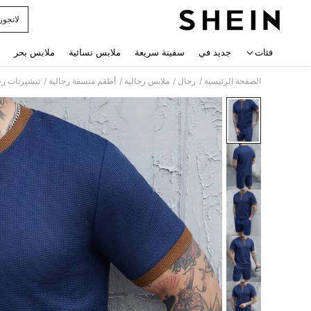
لانجور
 navigate search
فئات
جديد في
سفينة سريعة
ملابس نسائية
ملابس بحر
/
/
/
/
الصفحة الرئيسية
رجال
ملابس رجالية
أطقم منسقة رجالية
تيشيرتات رج