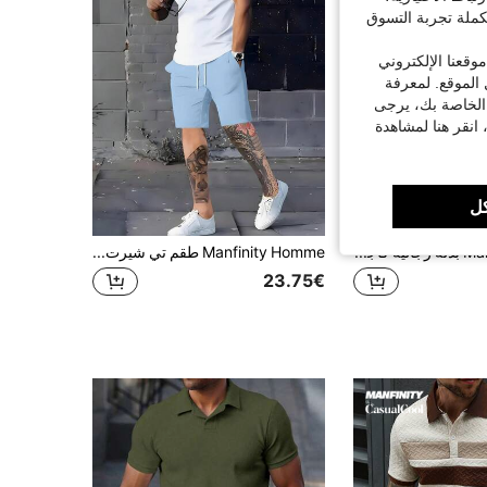
كملة تجربة التسوق
قعنا الإلكتروني
الموقع. لمعرفة
 الخاصة بك، يرجى
 انقر هنا لمشاهدة
ل
6
Manfinity Homme بدلة رجالية كاجوال قصيرة ذات لون أحادي، ملابس صيفية
Manfinity Homme طقم تي شيرت قصير الأكمام بطبعة الحروف والشورت، إطلالة صيفية عادية للرجال
23.75€