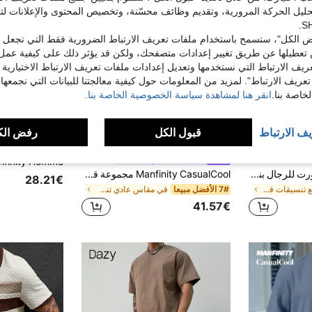
حليل الحركة المرورية، وتقديم وظائف محسّنة، وتخصيص المحتوى والإعلانات لت
 الكل"، ستسمح باستخدام ملفات تعريف الارتباط الضرورية فقط التي تجعل مو
تعطيلها عن طريق تغيير إعدادات متصفحك، ولكن قد يؤثر ذلك على كيفية عمل 
ريف الارتباط التي نستخدمها وتعديل إعدادات ملفات تعريف الارتباط الاختيارية
تعريف الارتباط". لمزيد من المعلومات حول كيفية معالجتنا للبيانات التي نجمعها،
اصة بنا.
انقر هنا لمشاهدة سياسة الخصوصية الخاصة بنا.
يف الارتباط
قبول الكل
رفض الك
25
5
Manfinity CasualCool
مجموعة تيشيرت وشورت للرجال بنسيج ماسي، كاجوال مريح للتنقل، بتصميم بسيط
Manfinity CasualCool مجموعة قميص وشورت كاجوال عطلة صيفية للرجال بطراز إنسباير للربيع/الصيف بتصميم بنقشة الأزهار الزنبق والزهور الشمسية، مثالية لمهرجانات الموسيقى وعطلات الشواطىء الهاواية والاستخدام اليومي. كهدية رائعة للصديق أو الزوج. مجموعة شورت رجالي ، بدلة رجالية قطعتين ، تي شيرت مع بنطلون للرجال ، تي شيرت رجالي جاكارد محبك، موضة مبسطة، مناسب للصيف
28.21€
في ربيع تنسيقات قمصان الرجال
7# الأفضل مبيعا
في مقاس عادي تنسيقات الرجال
41.57€