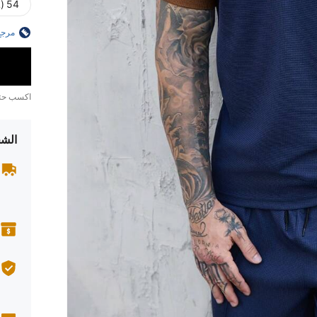
54 (XXL)
مرجع
اكسب ح
الشح