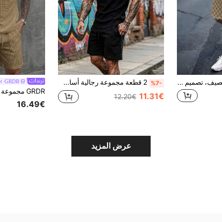
طقم كاجوال رجالي للصيف، تصميم كلاسيكي فينتاج بطباعة أزهار وحروف، مقترن مع تي شيرت أبيض لمظهر نظيف، نظام الألوان راقي وغير متطفل، أساور ملونة تكمل الأسلوب الشامل، عالي الجودة بطابع هادئ
2 قطعة مجموعة رجالية أساسية بلون أسود أحادي، تي شيرت رقبة دائرية وشورت، مناسبة للجيم والتمارين الرياضية والملابس الرياضية اليومية
GRDR
%7-
11.31€
12.20€
16.49€
عرض المزيد