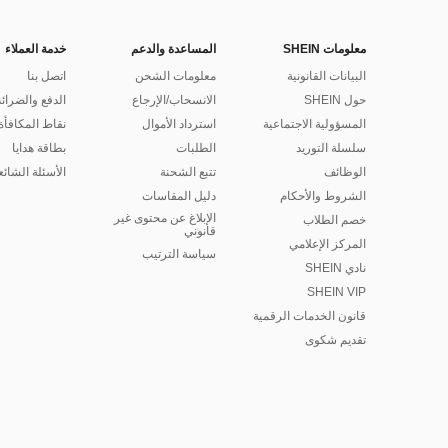
معلومات SHEIN
المساعدة والدعم
خدمة العملاء
البيانات القانونية
معلومات الشحن
اتصل بنا
حول SHEIN
الانسحاب/الإرجاع
الدفع والضرائ
المسؤولية الاجتماعية
استرداد الأموال
نقاط المكافأة
سلسلة التوريد
الطلبات
بطاقة هدايا
الوظائف
تتبع الشحنة
الأسئلة الشائع
الشروط والأحكام
دليل المقاسات
الإبلاغ عن محتوى غير
خصم الطلاب
قانوني
المركز الإعلامي
سياسة الترتيب
نادي SHEIN
SHEIN VIP
قانون الخدمات الرقمية
تقديم شكوى