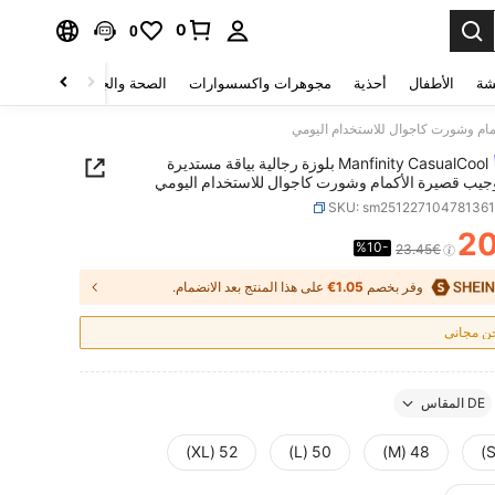
0
0
شة
الأطفال
أحذية
مجوهرات واكسسوارات
الصحة والجمال
منسوجات 
Manfinity CasualCool بلوزة رجالية بياقة مستديرة
وجيب قصيرة الأكمام وشورت كاجوال للاستخدام اليومي
SKU: sm25122710478136
2
%10-
PRICE AND AVAILABIL
23.45€
وفر بخصم
1.05€
على هذا المنتج بعد الانضمام.
 مجاني
DE المقاس
52 (XL)
50 (L)
48 (M)