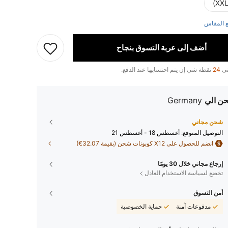
 المقاس
أضف إلى عربة التسوق بنجاح
تى
24
نقطة شي إن يتم احتسابها عند الدفع.
ن الي
Germany
شحن مجاني
التوصيل المتوقع:
أغسطس 18 - أغسطس 21
انضم للحصول على X12 كوبونات شحن (بقيمة 32.07€)
إرجاع مجاني خلال 30 يومًا
تخضع لسياسة الاستخدام العادل
أمن التسوق
مدفوعات آمنة
حماية الخصوصية