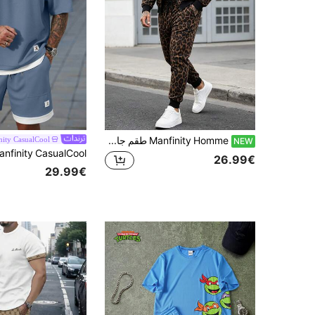
Manfinity Homme طقم جاكيت وبنطلون بطبعة نمر للرجال
nity CasualCool
NEW
26.99€
29.99€