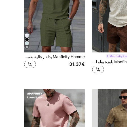
15
Manfinity Ca
Manfinity Homme بدلة رجالية بقميص بولو وشورت باللون الواحد، كاجوال وبسيطة للارتداء اليومي
Manfinity CasualCool بلوزة بولو لرجال رسمية بخطوط بنية ونسيج ملمس
31.37€