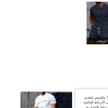
169K
2.3K
4.82
169K
2.3K
4.82
169K
2.3K
4.82
جات
169K
2.3K
4.82
169K
2.3K
4.82
ا، وللسعي لتقديم
 الارتباط الخاصة
اط الاختيارية،