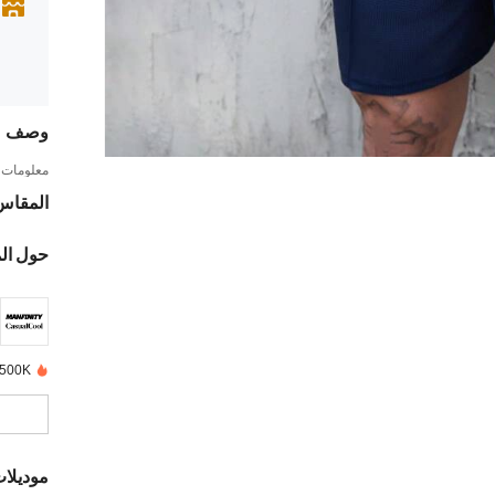
وصف
معلومات ا
المقاس
حول ال
500K+ تم بيعها مؤخرًا
موديلا