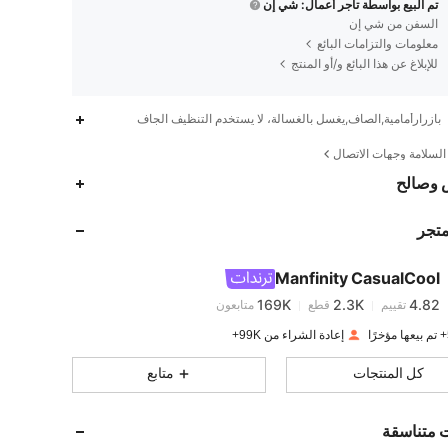
تم البيع بواسطة تاجر أعمال: شي إن
السفن من شي إن
معلومات والتزامات البائع
للإبلاغ عن هذا البائع و/أو المنتج
بازرارأمامية,الصاف,يغسل بالغسالة، لا يستخدم التنظيف الجاف
لسلامة وجهات الاتصال
169K
2.3K
4.82
 وصالح
متجر
169K
2.3K
4.82
Manfinity CasualCool
169K
2.3K
4.82
تقييم
قطع
متابعون
4***5
تم دفع
منذ 1 يوم
إعادة الشراء من 99K+
169K
2.3K
4.82
كل المنتجات
متابع
169K
2.3K
4.82
ت متناسقة