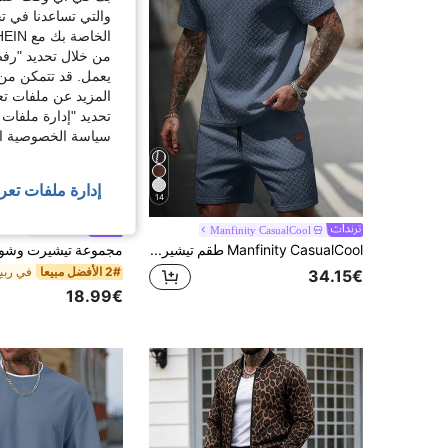
والتي تساعدنا في ت
الخاصة بك مع SHEIN.
من خلال تحديد "رفض
يعمل. قد تتمكن من 
المزيد عن ملفات تع
تحديد "إدارة ملفات 
سياسة الخصوصية الخ
إدارة ملفات تعر
14
GRDR
Manfinity CasualCool
Manfinity CasualCool طقم تيشيرت رقبة على شكل حرف V مخطط + شورت بسحاب
2# الأفضل مبيعا
34.15€
18.99€