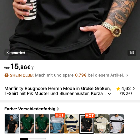
1/5
KI-generiert
15
,86€
Von
Mach mit und spare
0,79€
bei diesem Artikel.
Manfinity Roughcore Herren Mode in Große Größen,
4,62
T-Shirt mit Pik Muster und Blumenmuster, Kurza
(100+)
rm, lässig, minimalistisch, hochwertig, vielseiti
g, perfektes Geschenk für Freund oder Familie
Farbe: Verschiedenfarbig