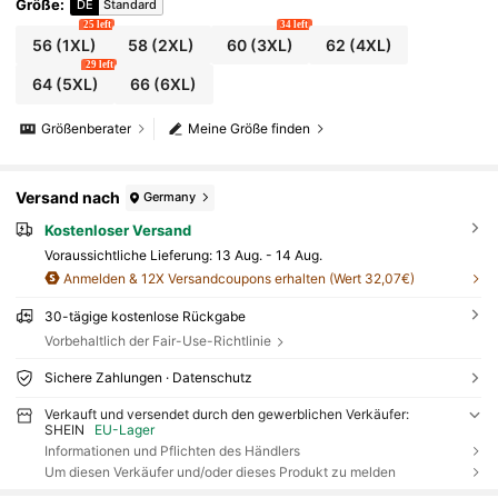
Größe
:
DE
Standard
25 left
34 left
56
(1XL)
58
(2XL)
60
(3XL)
62
(4XL)
29 left
64
(5XL)
66
(6XL)
Größenberater
Meine Größe finden
Versand nach
Germany
Kostenloser Versand
Voraussichtliche Lieferung:
13 Aug. - 14 Aug.
Anmelden & 12X Versandcoupons erhalten (Wert 32,07€)
30-tägige kostenlose Rückgabe
Vorbehaltlich der Fair-Use-Richtlinie
Sichere Zahlungen · Datenschutz
Verkauft und versendet durch den gewerblichen Verkäufer:
SHEIN
EU-Lager
Informationen und Pflichten des Händlers
Um diesen Verkäufer und/oder dieses Produkt zu melden