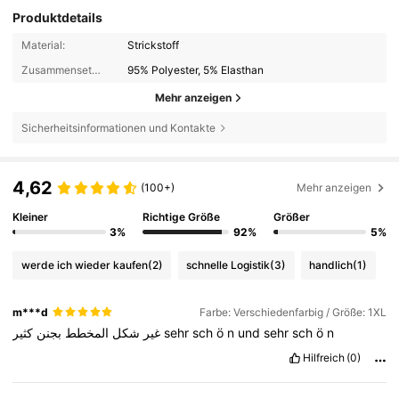
Produktdetails
Material:
Strickstoff
Zusammensetzung:
95% Polyester, 5% Elasthan
Mehr anzeigen
Sicherheitsinformationen und Kontakte
4,62
(100+)
Mehr anzeigen
Kleiner
Richtige Größe
Größer
3%
92%
5%
werde ich wieder kaufen
(2)
schnelle Logistik
(3)
handlich
(1)
m***d
Farbe: Verschiedenfarbig / Größe: 1XL
بجنن
المخطط
شكل
غير
كثير
sehr
sch
ö
n
und
sehr
sch
ö
n
Hilfreich
(0)