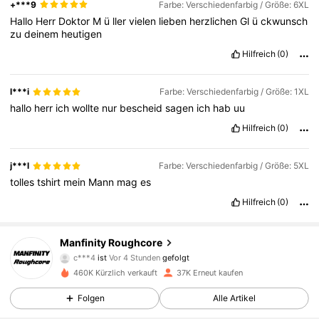
+***9
Farbe: Verschiedenfarbig / Größe: 6XL
Hallo
Herr
Doktor
M
ü
ller
vielen
lieben
herzlichen
Gl
ü
ckwunsch
zu
deinem
heutigen
Hilfreich
(0)
l***i
Farbe: Verschiedenfarbig / Größe: 1XL
hallo
herr
ich
wollte
nur
bescheid
sagen
ich
hab
uu
Hilfreich
(0)
j***l
Farbe: Verschiedenfarbig / Größe: 5XL
tolles
tshirt
mein
Mann
mag
es
Hilfreich
(0)
12K Follower
4,72
Manfinity Roughcore
c***4
ist
Vor 4 Stunden
gefolgt
d***9
ist am Durchsuchen
460K Kürzlich verkauft
37K Erneut kaufen
12K Follower
4,72
Folgen
Alle Artikel