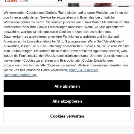
r Slogan Tokyo Element Muster Kur
,89€
13,99€
zarm, Polyester Stoff dünn und atm
ungsaktiv, lockerer Schnitt, läuft in
großen Größen Empfehlungsdetails
Wir verwenden Cookies und ähnliche Technologien auf unserer Website, um Ihnen den
im Hauptbild, bitte prüfen Sie die Gr
von Ihnen angeforderten Service bereitzustellen und Ihnen das bestmögliche
öße sorgfältig vor der Bestellung, u
Webseitenerlebnis zu bieten. Sie können jederzeit nach Ihrer Wahl "Alle ablehnen", "Alle
m Passformprobleme zu vermeide
akzeptieren" oder Ihre Cookie-Einstellungen anpassen. Wenn Sie "Alle akzeptieren"
n!!!
auswählen, werden wir alle optionalen Cookies setzen, die uns helfen, den
Datenverkehr zu analysieren, erweiterte Funktionen anzubieten und Inhalte und
Anzeigen an Ihr Einkaufserlebnis bei SHEIN anzupassen. Wenn Sie "Alle ablehnen"
auswählen, lassen Sie nur die unbedingt erforderlichen Cookies zu, die unsere Website
zum Laufen bringen. Sie können diese in den Browsereinstellungen deaktivieren, was
jedoch die Funktionalität der Website beeinträchtigen kann. Um mehr über die von uns
verwendeten Cookies zu erfahren und Ihre optionalen Cookie-Einstellungen
anzupassen, wählen Sie bitte "Cookies verwalten". Weitere Informationen darüber, wie
wir die von uns erfassten Daten verarbeiten,
finden Sie in unserer
Datenschutzerklärung.
Alle ablehnen
13
Herren Große Größen Sommer T-Sh
irt mit Palmenbaum Muster, Rundhal
16
Manfinity LEGND
,74€
sausschnitt, Kurzarm, Lässig
Alle akzeptieren
Manfinity LEGND Herren Große Grö
ßen Lässiges Drop-Shoulder Kurzar
16
,99€
mshirt mit Slogan-Muster, Große Gr
ZUM WARENKORB
Cookies verwalten
ößen Passform, Sommer
JETZT EINKAUFEN
HINZUFÜGEN