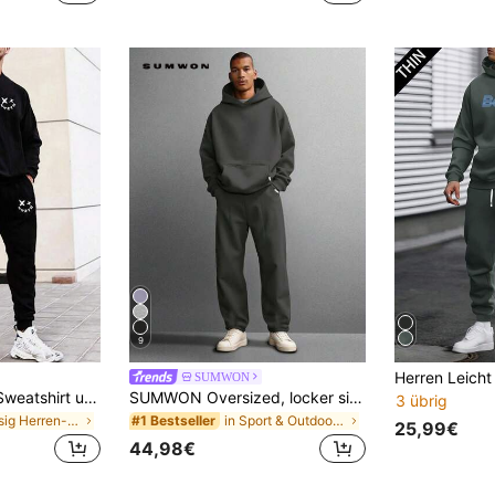
9
SUMWON
EURMUSE Herren Sweatshirt und Sweathose mit Buchstabengrafik
SUMWON Oversized, locker sitzender Pullover Hoodie und passende Jogginghose als Zweiteiler Set für lässigen Streetwear-Komfort im Winter und Herbst
3 übrig
in Lässig Herren-Koordinationskleidung
in Sport & Outdoor - Athleisure Hoodie-Sets für He
#1 Bestseller
25,99€
44,98€