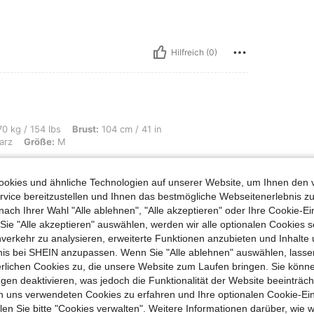
Hilfreich (0)
bs, Brust: 104 cm / 41 in, Taille: 90 cm / 35 in, Hüften: 105 cm / 41 in, Farbe: S
0 kg / 154 lbs
Brust:
104 cm / 41 in
arz
Größe:
M
okies und ähnliche Technologien auf unserer Website, um Ihnen den 
vice bereitzustellen und Ihnen das bestmögliche Webseitenerlebnis zu
nach Ihrer Wahl "Alle ablehnen", "Alle akzeptieren" oder Ihre Cookie-Ei
Hilfreich (0)
e "Alle akzeptieren" auswählen, werden wir alle optionalen Cookies s
nverkehr zu analysieren, erweiterte Funktionen anzubieten und Inhalte
bnis bei SHEIN anzupassen. Wenn Sie "Alle ablehnen" auswählen, lassen
en Ansehen
erlichen Cookies zu, die unsere Website zum Laufen bringen. Sie könne
gen deaktivieren, was jedoch die Funktionalität der Website beeinträc
n uns verwendeten Cookies zu erfahren und Ihre optionalen Cookie-Ei
n Sie bitte "Cookies verwalten". Weitere Informationen darüber, wie w