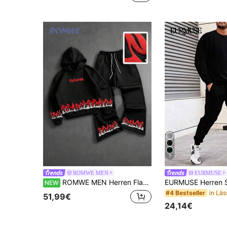
37 übrig
7
ROMWE MEN
EURMUSE
ROMWE MEN Herren Flammenmuster Hoodie & Jogginghose Set
NEW
#4 Bestseller
51,99€
24,14€