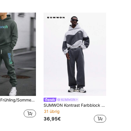
Herren Leicht Frühling/Sommer Persönlichkeit Buchstaben Muster Hoodie und Jogginghose Set, modische lässige Herrenkleidung mit Taschen, Tunnelzug Taille dünne Hose, 2-teiliges Outfit, geeignet als Geschenk für Ehemann oder Freund
SUMWON
SUMWON Kontrast Farbblock Hoodie und Jogginghose Set mit Mitteltasche und gerippten Bündchen
31 übrig
36,95€