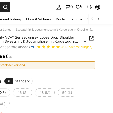
0
0
ess Enter to select.
errenkleidung
Haus & Wohnen
Kinder
Schuhe
Schmuck & Acces
Manfinity VCAY 2er Set unisex Loose Drop Shoulder Langarm Sweatshirt & Jogginghose mit Kordelzug in Knöchellänge, für Herbst Winter, für Weihnachten
ity VCAY 2er Set unisex Loose Drop Shoulder
m Sweatshirt & Jogginghose mit Kordelzug in
llänge, für Herbst Winter, für Weihnachten
m2408059959800107
(8 Kundenmeinungen)
,99€
ICE AND AVAILABILITY
stenloser Versand
e
DE
Standard
(XS)
46 (S)
48 (M)
50 (L)
(XL)