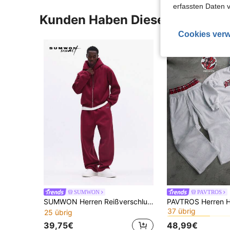
erfassten Daten 
Kunden Haben Diese Artikel A
Cookies verw
SUMWON
PAVTROS
#6 Bestseller
SUMWON Herren Reißverschluss Hoodie Co-Ord Set mit passender gerade geschnittener Jogginghose, lässiger Winter Trainingsanzug
37 übrig
25 übrig
#6 Bestseller
#6 Bestseller
37 übrig
37 übrig
39,75€
48,99€
#6 Bestseller