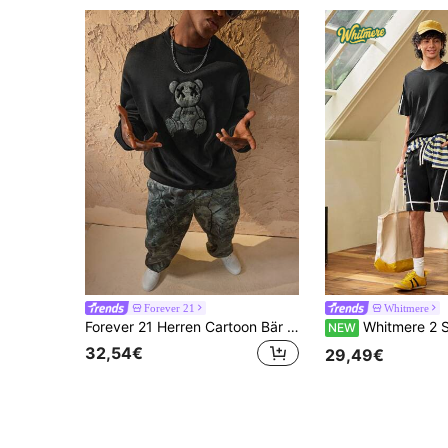
Forever 21
Whitmere
Forever 21 Herren Cartoon Bär Muster Rundhals Langarm Sweatshirt und Jogginghose Freizeitanzug
Whitmere 2 Stücke /Set Herren Sommer Neue Modische Locker Bequeme lässig
NEW
32,54€
29,49€