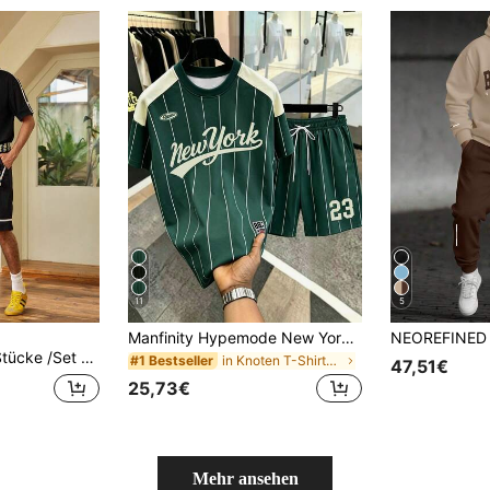
11
5
Manfinity Hypemode New York 23 Olivgrünes gestreiftes Sportset, klassisches College-lässig-Set für Herren mit Kurzarm-T-Shirt und Shorts, College-lässig-Sportset, Urlaub
 Street Style T-Shirt und Shorts Set, Kontrast Farbblock Design
in Knoten T-Shirt-Kombinationen für Herren
#1 Bestseller
47,51€
25,73€
Mehr ansehen