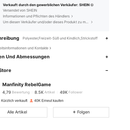
Verkauft durch den gewerblichen Verkäufer: SHEIN
Versendet von SHEIN
Informationen und Pflichten des Händlers
Um diesen Verkäufer und/oder dieses Produkt zu melden
hreibung
Polyester,Freizeit-Süß und Kindlich,Strickstoff
eitsinformationen und Kontakte
4,79
8.5K
49K
en Und Abmessungen
Store
4,79
8.5K
49K
Manfinity RebelGame
4,79
8.5K
49K
Bewertung
Artikel
Follower
s***a
bezahlt
Vor 1 Tag
Kürzlich verkauft
40K Erneut kaufen
4,79
8.5K
49K
Alle Artikel
Folgen
4,79
8.5K
49K