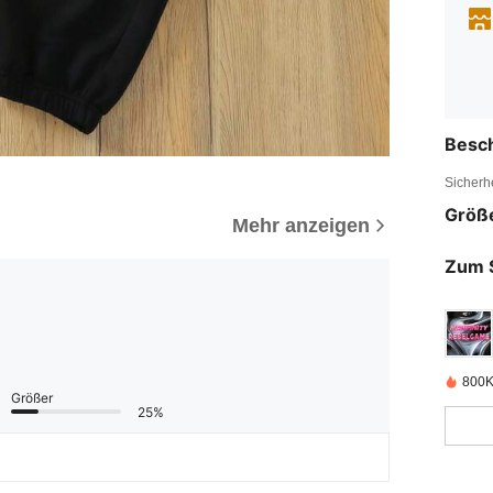
Besc
Sicherh
Größ
Mehr anzeigen
Zum 
800K 
Größer
25%