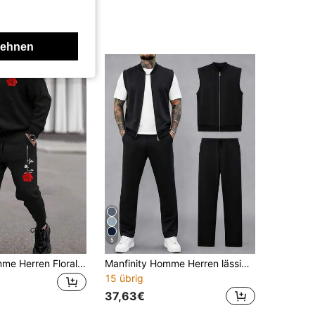
lehnen
5
Manfinity Homme Herren Floral Bedruckter Thermofutter Sweatshirt & Jogginghose mit Kordelzug Taille für Schulanfang, Herren Jogginganzug, Herren Rose Bedruckter Anzug, 2-teiliges Herren Set
Manfinity Homme Herren lässig Alltags Pendler minimalistischer einfarbiger Reißverschluss Weste Jacke und Hose Set, geeignet für Frühling, Sommer und Herbst
15 übrig
37,63€