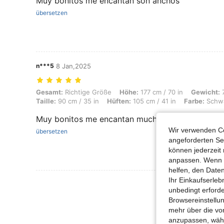
Muy bonitos me encantan son anchos
übersetzen
n***5
8 Jan,2025
Gesamt: Richtige Größe, Höhe: 177 cm / 70 in, Gewicht: 70 kg / 154 l
Gesamt:
Richtige Größe
Höhe:
177 cm / 70 in
Gewicht:
7
Taille:
90 cm / 35 in
Hüften:
105 cm / 41 in
Farbe:
Schw
Muy bonitos me encantan muchisimo
Wir verwenden Co
übersetzen
angeforderten Ser
können jederzeit 
anpassen. Wenn Si
helfen, den Date
Ihr Einkaufserle
Mehr Bewertung
unbedingt erford
Browsereinstellun
mehr über die vo
anzupassen, wähle