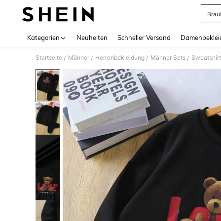
Brau
Use up 
Kategorien
Neuheiten
Schneller Versand
Damenbeklei
Startseite
Männer
Herrenbekleidung
Männer Sets
Sweatshir
/
/
/
/