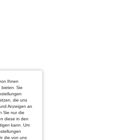
chwarz, Größe: M
von Ihnen
 bieten. Sie
nstellungen
etzen, die uns
 und Anzeigen an
 Sie nur die
n diese in den
htigen kann. Um
nstellungen
ir die von uns