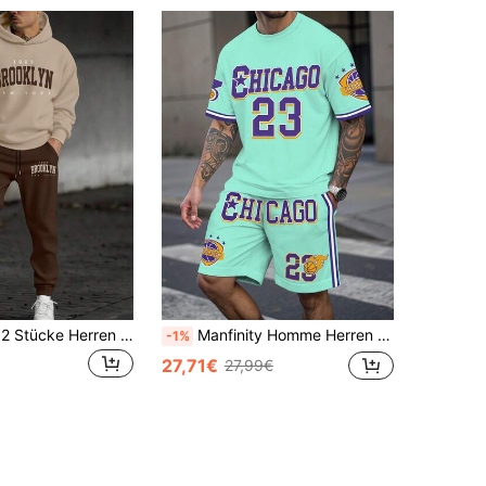
NEOREFINED 2 Stücke Herren New York Slogan Muster Lässig Sweatshirt und Jogginghose Set, Herbst/Winter Herrenkleidung
Manfinity Homme Herren Set aus bedrucktem Kurzarm T-Shirt und Shorts
-1%
27,71€
27,99€