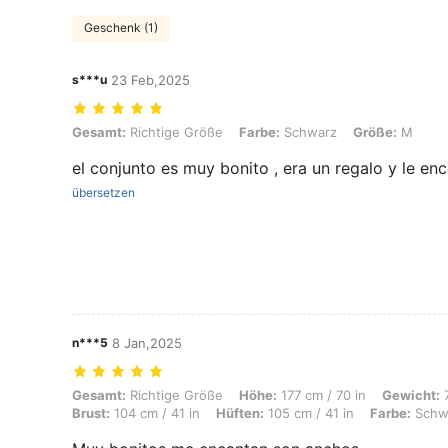
Geschenk (1)
s***u
23 Feb,2025
Gesamt: Richtige Größe, Farbe: Schwarz, Größe: M
Gesamt:
Richtige Größe
Farbe:
Schwarz
Größe:
M
el conjunto es muy bonito , era un regalo y le enc
übersetzen
n***5
8 Jan,2025
Gesamt: Richtige Größe, Höhe: 177 cm / 70 in, Gewicht: 70 kg / 154 lb
Gesamt:
Richtige Größe
Höhe:
177 cm / 70 in
Gewicht:
7
Brust:
104 cm / 41 in
Hüften:
105 cm / 41 in
Farbe:
Schw