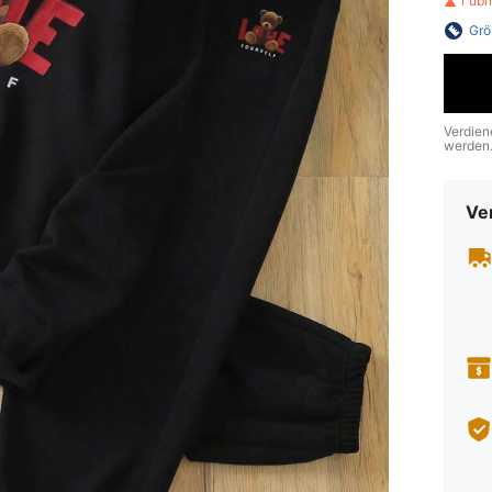
1 üb
Grö
Verdien
werden
Ve