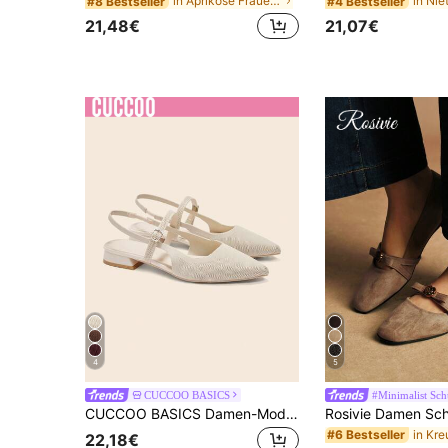
in Aprikose Frauen Wohnungen
#8 Bestseller
#4 Bestseller
21,48€
21,07€
4
5
CUCCOO BASICS
#Minimalist Sc
CUCCOO BASICS Damen-Mode Spitze Flache Schuhe, Urlaub Lässig Bequem Vielseitig
#6 Bestseller
22,18€