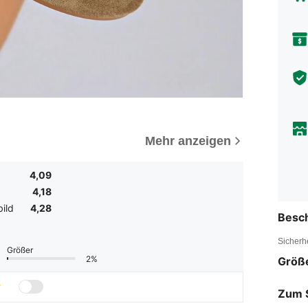
Mehr anzeigen
4,09
4,18
ild
4,28
Besc
Sicherh
Größer
2%
Größ
Zum 