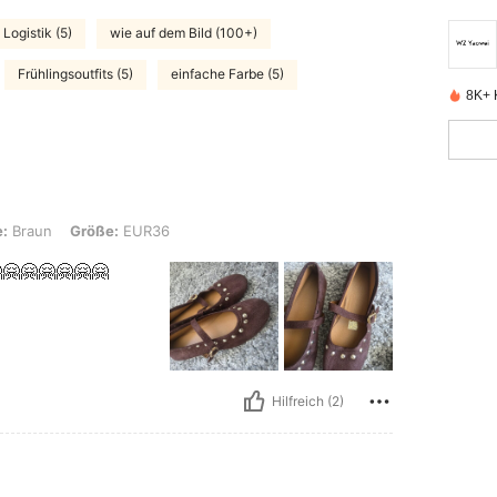
 Logistik (5)
wie auf dem Bild (100+)
Frühlingsoutfits (5)
einfache Farbe (5)
8K+ K
röße: EUR36
e:
Braun
Größe:
EUR36
🤗🤗🤗🤗🤗🤗
Hilfreich (2)