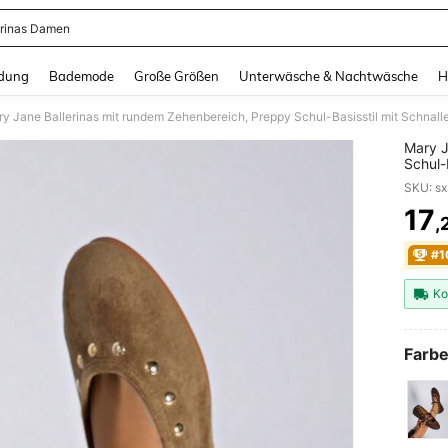
erinas Damen
and down arrow keys to navigate search Zuletzt gesucht and Suche und Finde. Pr
dung
Bademode
Große Größen
Unterwäsche & Nachtwäsche
H
y Jane Ballerinas mit rundem Zehenbereich, Preppy Schul-Basisstil mit Schnall
Mary J
Schul-
Zuhau
17
,
PR
#1
Ko
Farbe