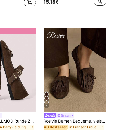
15,18€
4
Rosivie
CUCCOO DOLLMOD Runde Zehenpartie, weiche Sohle, Velourslederriemen, Farbblock mit Metallic Nieten Dekor, Ballettschleifen Flache Slip-On Loafer für Damen zum Valentinstag
Rosivie Damen Bequeme, vielseitige Pendler-Loafers mit Fransen-Dekor
in Partykleidung Schuhe
in Fransen Frauen Wohnungen
#3 Bestseller