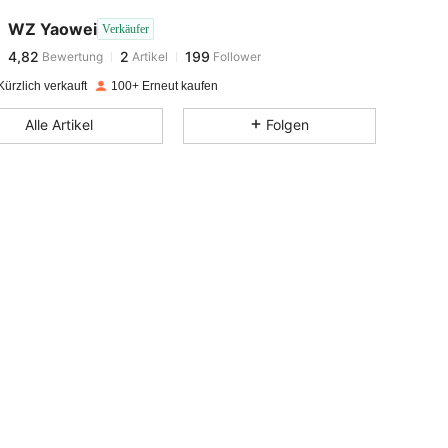
WZ Yaowei
Verkäufer
4,82
2
199
Bewertung
Artikel
Follower
l***a
bezahlt
Vor 1 Tag
ürzlich verkauft
100+ Erneut kaufen
4,82
2
199
Alle Artikel
Folgen
4,82
2
199
4,82
2
199
4,82
2
199
4,82
2
199
4,82
2
199