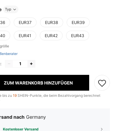
e
Typ
36
EUR37
EUR38
EUR39
40
EUR41
EUR42
EUR43
lgröße
ßenberater
:
ZUM WARENKORB HINZUFÜGEN
e bis zu
19
SHEIN-Punkte, die beim Bezahlvorgang berechnet
.
rsand nach
Germany
Kostenloser Versand