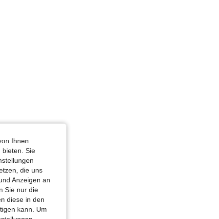
4,82
2
199
von Ihnen
 bieten. Sie
nstellungen
etzen, die uns
 und Anzeigen an
 Sie nur die
n diese in den
htigen kann. Um
nstellungen