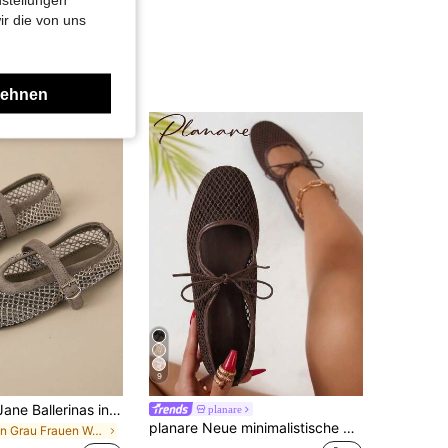
ir die von uns
lehnen
9
Damen Mary Jane Ballerinas in Taupe, Obermaterial aus Cut Out Mesh mit Strass, runde Zehenpartie, verstellbarer seitlicher Schnallenriemen, strukturierte Zierleiste
planare
planare Neue minimalistische Damen-Freizeitschuhe, leicht, zum Hineinschlüpfen, mit Riemen und Schnürung, quadratischer Zehenpartie, atmungsaktivem Mesh, flach, braun, geeignet für den täglichen Arbeitsweg, das Büro und andere Anlässe, süße Schuhe, Ballettschuhe, bequeme Damenschuhe, Apartment, Damen-Apartment, braune flache Schuhe, Mary-Jane-Schuhe, Mules
in Grau Frauen Wohnungen