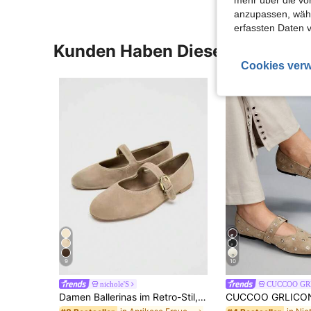
anzupassen, wähle
erfassten Daten 
Kunden Haben Diese Artikel A
Cookies verw
9
10
nichole'S
CUCCOO GR
Damen Ballerinas im Retro-Stil, bequeme Flache Schuhe mit niedrigem Absatz, Riemen mit Schnalle, Veloursleder Mary Jane Flache Schuhe, Braun, Muttertags Geschenk