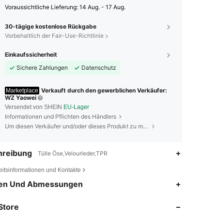
Voraussichtliche Lieferung:
14 Aug. - 17 Aug.
30-tägige kostenlose Rückgabe
Vorbehaltlich der Fair-Use-Richtlinie
Einkaufssicherheit
Sichere Zahlungen
Datenschutz
Verkauft durch den gewerblichen Verkäufer:
Marketplace
WZ Yaowei
Versendet von SHEIN
EU-Lager
Informationen und Pflichten des Händlers
Um diesen Verkäufer und/oder dieses Produkt zu melden
hreibung
Tülle Öse,Velourleder,TPR
eitsinformationen und Kontakte
4,82
2
199
en Und Abmessungen
Store
4,82
2
199