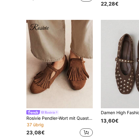
22,28€
Rosivie
Rosivie Pendler-Wort mit Quaste flache Schuhe Damenschuhe flache Schuhe Designgefühl Temperament Herbst und Sommer Schuhe modisch und sexy Rückraum Pendeln
13,60€
37 übrig
23,08€