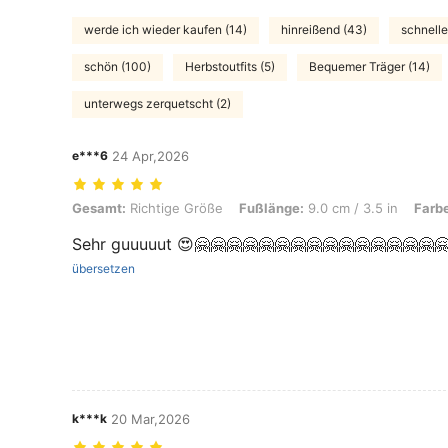
werde ich wieder kaufen (14)
hinreißend (43)
schnelle
schön (100)
Herbstoutfits (5)
Bequemer Träger (14)
unterwegs zerquetscht (2)
e***6
24 Apr,2026
Gesamt: Richtige Größe, Fußlänge: 9.0 cm / 3.5 in, Farbe: Braun, G
Gesamt:
Richtige Größe
Fußlänge:
9.0 cm / 3.5 in
Farb
Sehr guuuuut 😍🤗🤗🤗🤗🤗🤗🤗🤗🤗🤗🤗🤗🤗🤗🤗
übersetzen
k***k
20 Mar,2026