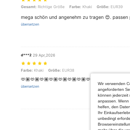
Gesamt: Richtige Größe, Farbe: Khaki, Größe: EUR39
Gesamt:
Richtige Größe
Farbe:
Khaki
Größe:
EUR39
mega schön und angenehm zu tragen 😍. passen 
übersetzen
d***2
29 Apr,2026
Farbe: Khaki, Größe: EUR38
Farbe:
Khaki
Größe:
EUR38
🫶🏽🫶🏽🫶🏽🫶🏽🫶🏽🫶🏽🫶🏽🫶🏽
Wir verwenden Co
übersetzen
angeforderten Ser
können jederzeit 
anpassen. Wenn Si
helfen, den Date
Ihr Einkaufserle
Mehr Bewertung
unbedingt erford
Browsereinstellun
mehr über die vo