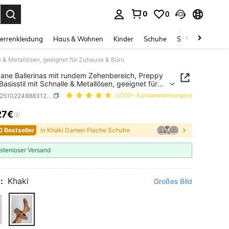
0
0
ess Enter to select.
errenkleidung
Haus & Wohnen
Kinder
Schuhe
Schmuck & Acces
e & Metallösen, geeignet für Zuhause & Büro
ane Ballerinas mit rundem Zehenbereich, Preppy
Basisstil mit Schnalle & Metallösen, geeignet für
se & Büro
SKU: sx25102248883129308
(1000+ Kundenmeinungen)
27€
ICE AND AVAILABILITY
0 Bestseller
in Khaki Damen Flache Schuhe
stenloser Versand
:
Khaki
Großes Bild