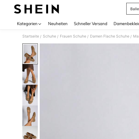
Ball
Use up 
Kategorien
Neuheiten
Schneller Versand
Damenbeklei
Startseite
Schuhe
Frauen Schuhe
Damen Flache Schuhe
Mar
/
/
/
/