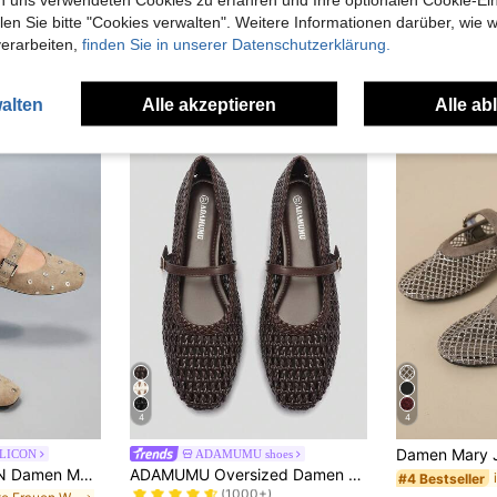
n Sie bitte "Cookies verwalten". Weitere Informationen darüber, wie w
verarbeiten,
finden Sie in unserer Datenschutzerklärung.
uch Angeschaut
alten
Alle akzeptieren
Alle ab
4
4
LICON
ADAMUMU shoes
in Campus Damen Schuhe .
#1 Bestseller
CUCCOO GRLICON Damen Mode Pendler Perlen Dekor Schnallen Ballerinas, Motorrad Stil Outfit für coole Mädchen, geeignet für Frühling/Sommer, Urlaub, Reisen, 2000er Jahre Stil
ADAMUMU Oversized Damen Mode Handgefertigte PU Gewebte High-End Mary Jane Ballettschuhe mit einzelnem Riemen und Metallschnalle, atmungsaktives gewebtes Design, bequeme flache Sohle, Damen Alltagspendeln / Urlaub Freizeitkleidung Schuhe, schick & elegant
#4 Bestseller
(1000+)