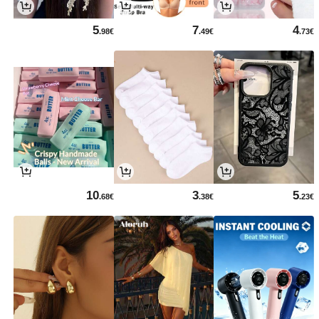
5
7
4
.98€
.49€
.73€
10
3
5
.68€
.38€
.23€