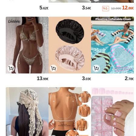
5
3
12
.62€
.54€
.86€
%1-
12.99€
13
3
2
.99€
.03€
.78€