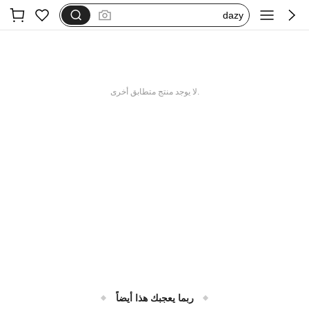
dazy
فستان اكمام طويله
بيجامات شتوية مقاس كبير
motf
.لا يوجد منتج متطابق أخرى
ربما يعجبك هذا أيضاً