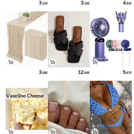
3
3
4
.15€
.18€
.81€
3
12
5
.58€
.94€
.87€