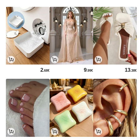
2
9
13
.68€
.99€
.38€