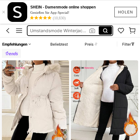
Winter Jacke Damen
SHEIN - Damenmode online shoppen
×
Umstands Winterjacke
HOLEN
Genießen Sie App-Special!
(10,830)
Umstandsmode Winterjacke
Umstandsjacke Winter
Winterjacke Schwanger
Empfehlungen
Beliebtest
Preis
Filter
Winter Jacke Damen