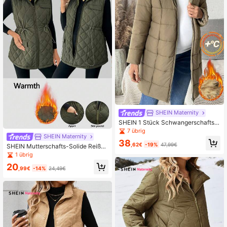
SHEIN Maternity
SHEIN 1 Stück Schwangerschaftsm
antel für Frauen mit Langarm und w
7 übrig
eichem Futter, Winterouterwear
SHEIN Maternity
38
,62€
-19%
47,99€
SHEIN Mutterschafts-Solide Reißve
rschluss Kordel ärmelloser Jacke &
1 übrig
Blazer, Lässig Herbst/Winter
20
,99€
-14%
24,49€