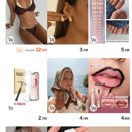
12
3
5
.97€
.74€
.18€
%2-
13.32€
2
4
4
.75€
.78€
.85€