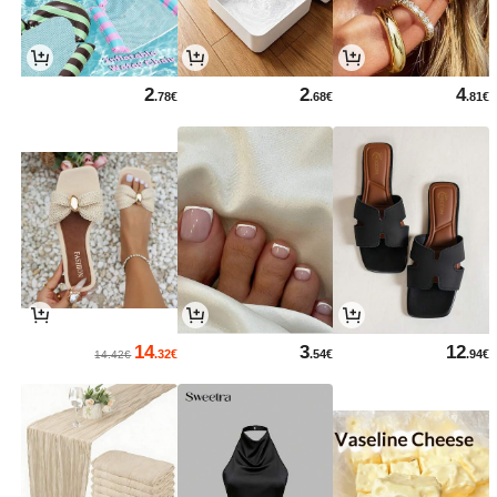
2
2
4
.78€
.68€
.81€
14
3
12
.32€
.54€
.94€
14.42€