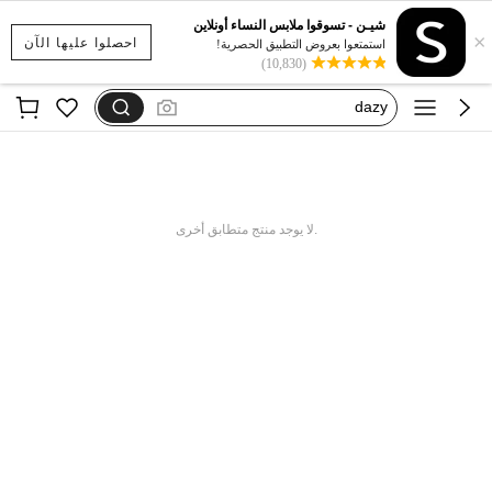
بيجامات شتوية مقاس كبير
شيـن - تسوقوا ملابس النساء أونلاين
×
motf
احصلوا عليها الآن
استمتعوا بعروض التطبيق الحصرية!
(10,830)
فستان يخفي الكرش
dazy
فستان اكمام طويله
بيجامات شتوية مقاس كبير
motf
.لا يوجد منتج متطابق أخرى