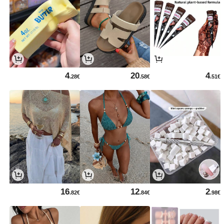
4
20
4
.28€
.58€
.51€
16
12
2
.82€
.84€
.98€