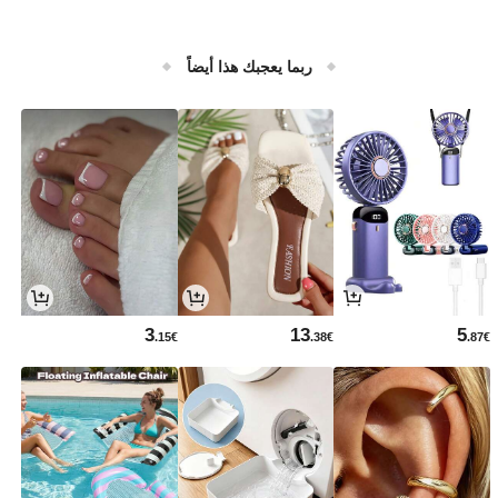
ربما يعجبك هذا أيضاً
3
13
5
.15€
.38€
.87€