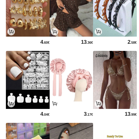
4
13
2
.60€
.36€
.58€
4
3
13
.04€
.17€
.99€