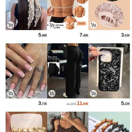
5
7
3
.98€
.49€
.03€
3
11
5
.73€
.84€
.23€
11.87€