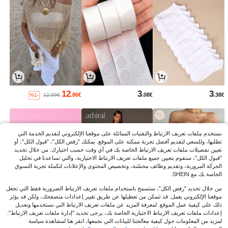
12
3
3
.86€
.08€
.38€
%1-
12.99€
نستخدم ملفات تعريف الارتباط والتقنيات المماثلة على موقعنا الإلكتروني لتقديم الخدمة التي
تطلبها، وللسعي لتقديم أفضل تجربة ممكنة على الموقع. يمكنك "رفض الكل"، "قبول الكل"، أو
تعيين تفضيلات ملفات تعريف الارتباط الخاصة بك في أي وقت حسب اختيارك. من خلال تحديد
"قبول الكل"، سنقوم بتعيين جميع ملفات تعريف الارتباط الاختيارية، والتي تساعدنا في تحليل
الحركة المرورية، وتقديم وظائف محسّنة، وتخصيص المحتوى والإعلانات لتكملة تجربة التسوق
الخاصة بك مع SHEIN.
من خلال تحديد "رفض الكل"، ستسمح باستخدام ملفات تعريف الارتباط الضرورية فقط التي تجعل
موقعنا الإلكتروني يعمل. قد تتمكن من تعطيلها عن طريق تغيير إعدادات متصفحك، ولكن قد يؤثر
ذلك على كيفية عمل الموقع. لمعرفة المزيد عن ملفات تعريف الارتباط التي نستخدمها وتعديل
3
23
10
إعدادات ملفات تعريف الارتباط الاختيارية الخاصة بك، يرجى تحديد "إدارة ملفات تعريف الارتباط".
.48€
.49€
.88€
لمزيد من المعلومات حول كيفية معالجتنا للبيانات التي نجمعها، انقر هنا لمشاهدة سياسة