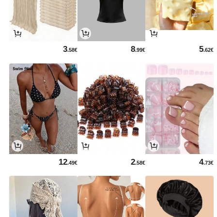
3
8
5
.58€
.99€
.62€
12
2
4
.49€
.58€
.73€