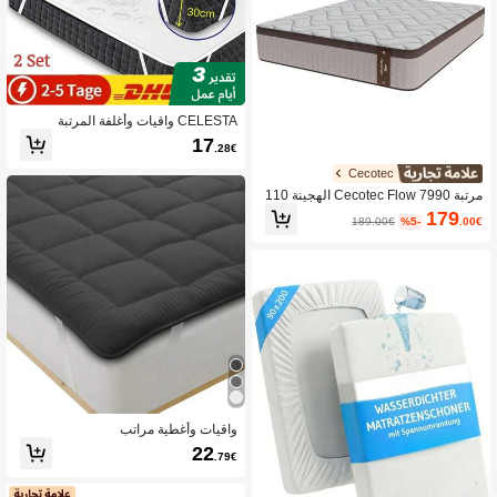
CELESTA واقيات وأغلفة المرتبة
17
.28€
Cecotec
مرتبة Cecotec Flow 7990 الهجينة 110
* 190. قلب زنبركي جيبي متعدد الطبقات
179
189.00€
%5-
.00€
من SpringCore ورغوة ذاكرة ViscoCar
e+
واقيات وأغطية مراتب
22
.79€