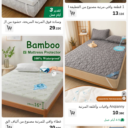
1 قطعة واقي مرتبة مصنوع من القطيفة ا
لمنسوجة مقاوم للماء (لا يشمل غطاء الو
13
.11€
سادة) - صديق للبشرة، مريح، ناعم وقابل
للتنفس، هادئ، مناسب للشقق والغرف و
وسادة فوق المرتبة المريحة، حشوة من ال
النزل والضيوف
بوليستر الميكروفايبر بسعة 1000 جرام/
29
.22€
م2، قابلة للتنفس، حزام مضاد للانزلاق، ت
صميم بخياطة مزدوجة، متعددة الألوان وا
لأحجام
Anqianny واقيات وأغلفة المرتبة
10
.38€
4-5 أيام عمل
غطاء واقي للمرتبة مصنوع من ألياف الق
صب المقاوم للماء، بقياس 16 بوصة، غط
20