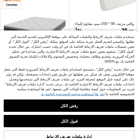
واقي مرتبة، 90 * 200 سم، مقاوم للماء
وقابل للتنفس، قابل للغسل، يوفر أفضل
25
.49€
حماية من الرطوبة، طبقة تغطية صحية مق
اومة لعث الغبار، غطاء مرتبة مقاوم للعف
نستخدم ملفات تعريف الارتباط والتقنيات المماثلة على موقعنا الإلكتروني لتقديم الخدمة التي
ن
تطلبها، وللسعي لتقديم أفضل تجربة ممكنة على الموقع. يمكنك "رفض الكل"، "قبول الكل"، أو
تعيين تفضيلات ملفات تعريف الارتباط الخاصة بك في أي وقت حسب اختيارك. من خلال تحديد
"قبول الكل"، سنقوم بتعيين جميع ملفات تعريف الارتباط الاختيارية، والتي تساعدنا في تحليل
الحركة المرورية، وتقديم وظائف محسّنة، وتخصيص المحتوى والإعلانات لتكملة تجربة التسوق
الخاصة بك مع SHEIN.
Cecotec
من خلال تحديد "رفض الكل"، ستسمح باستخدام ملفات تعريف الارتباط الضرورية فقط التي تجعل
مرتبة Cecotec ViscoSense Flow Pure
موقعنا الإلكتروني يعمل. قد تتمكن من تعطيلها عن طريق تغيير إعدادات متصفحك، ولكن قد يؤثر
Vital 5900 200x200 ذات المرونة اللزج
488
ذلك على كيفية عمل الموقع. لمعرفة المزيد عن ملفات تعريف الارتباط التي نستخدمها وتعديل
.90€
ة. ارتفاع متعدد الطبقات 32 سم، رغوة عا
إعدادات ملفات تعريف الارتباط الاختيارية الخاصة بك، يرجى تحديد "إدارة ملفات تعريف الارتباط".
لية الصلابة، قلب مزدوج
لمزيد من المعلومات حول كيفية معالجتنا للبيانات التي نجمعها، انقر هنا لمشاهدة سياسة
الخصوصية الخاصة بنا.
انقر هنا لمشاهدة سياسة الخصوصية الخاصة بنا.
رفض الكل
1
1
قبول الكل
واقي مرتبة 160 * 190 سم، مقاوم للماء،
واقي مرتبة مطاطي مع حماية من الرطوب
إدارة ملفات تعريف الارتباط
24