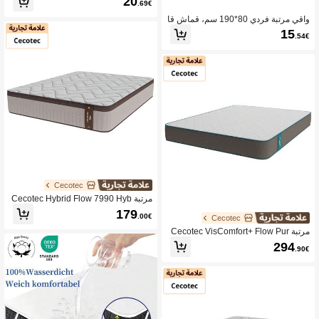
20
.69€
واقي مرتبة فردي 80*190 سم، قماش قا
بل للتنفس
15
.54€
Cecotec
مرتبة Cecotec Hybrid Flow 7990 Hyb
rid 105x190. قلب زنبركي جيبي متعدد ال
179
.00€
Cecotec
طبقات من SpringCore ورغوة ذاكرة Vi
scoCare+
مرتبة Cecotec VisComfort+ Flow Pur
eVital 2990 140x200 ذات مادة لزجة. م
294
.90€
تعدد الطبقات ارتفاع 23 سم، إسفنج مزدو
ج عالي الصلابة، قلب حيوي