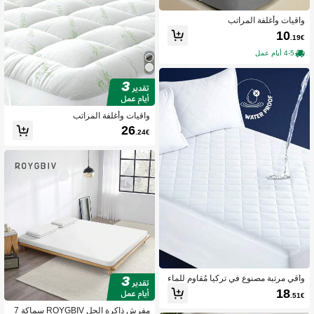
واقيات وأغلفة المراتب
10
.19€
4-5 أيام عمل
واقيات وأغلفة المراتب
26
.24€
واقي مرتبة مصنوع في تركيا مُقاوم للماء
ومبطن - 100٪ بولي إستر ميكرو - المقا
18
.51€
سات: 90x200، 183x213، 198x203 س
م - منفذ للهواء وصامت
مفرش ذاكرة الجل ROYGBIV سماكة 7