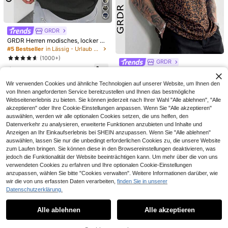
PAVTROS Manfinity Streetrush Herr
HIMLAND
en schwarzes Sommer Streetwear
16
HIMLAND Herren Einfarbiges Gewe
,49€
City Break Spinnennetz & Herz bes
btes Lässig Kurzarm Baumwollhem
#5 Bestseller
in Business - Geschäftspendeln Herren Oberteile
ticktes Tank Top, lockere Passform,
d, Für Ausgehen, Ehemann, Urlaub,
2000er Stil Geschenk für Freund un
GRDR
21
Vatertagsgeschenke
,49€
d Ehemann, Urlaub
GRDR Herren modisches, locker ge
schnittenes Kurzarm T-Shirt mit Mu
#5 Bestseller
in Lässig - Urlaub Lässig Herren T-Shirts
ster | Exquisites Design | Sommer E
(1000+)
ssentiell | Leicht zu kombinieren, u
GRDR
6
m Deinen Stil zu zeigen
GRDR Herren modisches Outdoor C
,99€
asual Leoparden Muster Rundhals
38 übrig
Wir verwenden Cookies und ähnliche Technologien auf unserer Website, um Ihnen den
T-Shirt, Strickstoff, Sommer
8
von Ihnen angeforderten Service bereitzustellen und Ihnen das bestmögliche
,49€
Webseitenerlebnis zu bieten. Sie können jederzeit nach Ihrer Wahl "Alle ablehnen", "Alle
akzeptieren" oder Ihre Cookie-Einstellungen anpassen. Wenn Sie "Alle akzeptieren"
auswählen, werden wir alle optionalen Cookies setzen, die uns helfen, den
Datenverkehr zu analysieren, erweiterte Funktionen anzubieten und Inhalte und
Anzeigen an Ihr Einkaufserlebnis bei SHEIN anzupassen. Wenn Sie "Alle ablehnen"
auswählen, lassen Sie nur die unbedingt erforderlichen Cookies zu, die unsere Website
zum Laufen bringen. Sie können diese in den Browsereinstellungen deaktivieren, was
jedoch die Funktionalität der Website beeinträchtigen kann. Um mehr über die von uns
verwendeten Cookies zu erfahren und Ihre optionalen Cookie-Einstellungen
4
anzupassen, wählen Sie bitte "Cookies verwalten". Weitere Informationen darüber, wie
Manfinity Homme Männer Shirt mit
wir die von uns erfassten Daten verarbeiten,
finden Sie in unserer
17
Streifen, halber Knopfleiste, Stufens
(1000+)
Datenschutzerklärung.
Ähnliche vorrätige Artikel anzeigen
Alle ansehen
aum
18
HIMLAND
,31€
Alle ablehnen
Alle akzeptieren
HIMLAND Herren Lässig Einfarbig K
Sorry, dieses Produkt ist ausverkauft.
urzarm Hemd, Sommer, Herren Som
19
5
,30€
mer Weiß Leinen Strand Oberteil, Lä