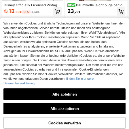
Disney Officially Licensed Vintage
Baumwolle leicht bügelbar loc
NEW
Washed Cotton Short Sleeve T-Shir
kerer Schnitt Langarm Hemd mit Kr
13
23
,30€
-8%
14,50€
,70€
t, "Dad Life" Cartoon Character Lett
agen für Herren Lässig oder Busine
er Print Design, Casual Oversized C
ss
rewneck Top for Men, Premium Bre
Wir verwenden Cookies und ähnliche Technologien auf unserer Website, um Ihnen den
athable Soft Fabric for All-Day Com
von Ihnen angeforderten Service bereitzustellen und Ihnen das bestmögliche
fort, Retro Washed Black Base for Ti
Webseitenerlebnis zu bieten. Sie können jederzeit nach Ihrer Wahl "Alle ablehnen", "Alle
meless Street Style, Unisex Fit Perf
ect for Daily Wear, Family Outings,
akzeptieren" oder Ihre Cookie-Einstellungen anpassen. Wenn Sie "Alle akzeptieren"
Weekend Activities, and Holiday Gif
auswählen, werden wir alle optionalen Cookies setzen, die uns helfen, den
t Giving, Ideal for Fans of Playful Sp
Datenverkehr zu analysieren, erweiterte Funktionen anzubieten und Inhalte und
ace & Cowboy Cartoon Themes
Anzeigen an Ihr Einkaufserlebnis bei SHEIN anzupassen. Wenn Sie "Alle ablehnen"
auswählen, lassen Sie nur die unbedingt erforderlichen Cookies zu, die unsere Website
zum Laufen bringen. Sie können diese in den Browsereinstellungen deaktivieren, was
jedoch die Funktionalität der Website beeinträchtigen kann. Um mehr über die von uns
verwendeten Cookies zu erfahren und Ihre optionalen Cookie-Einstellungen
anzupassen, wählen Sie bitte "Cookies verwalten". Weitere Informationen darüber, wie
wir die von uns erfassten Daten verarbeiten,
finden Sie in unserer
Datenschutzerklärung.
Blitz Valentine Shirt, Hotel Characte
rs Unisex T-Shirt, Cartoon, Unisex F
13
,99€
an Geschenk, Lässiges Alltags Bau
Alle ablehnen
mwoll T-Shirt, Atmungsaktiv, Kurza
11
rm, Rundhals
GRDR
Alle akzeptieren
GRDR Herren Sommer Rundhals Lä
ssig Ärmellos Tanktop
5
,41€
ZUM WARENKORB
Cookies verwalten
JETZT EINKAUFEN
HINZUFÜGEN