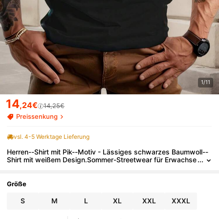
1/11
14
,24€
14,25€
Preissenkung
vsl. 4-5 Werktage Lieferung
Herren--Shirt mit Pik--Motiv - Lässiges schwarzes Baumwoll--
Shirt mit weißem Design.Sommer-Streetwear für Erwachse
ne.Rundhals.Kurzarm.Normale Passform.Spade TopRundha
ls--ShirtLeichte Dehnbarkeit
Größe
S
M
L
XL
XXL
XXXL