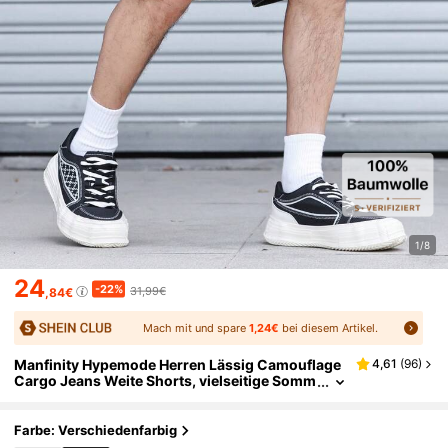
1/8
24
-22%
31,99€
,84€
Mach mit und spare
1,24€
bei diesem Artikel.
Manfinity Hypemode Herren Lässig Camouflage
4,61
(
96
)
Cargo Jeans Weite Shorts, vielseitige Somm
er Arbeitskleidung
Farbe: Verschiedenfarbig