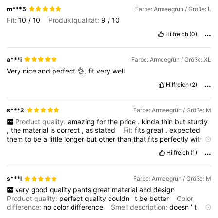
m***5
Farbe: Armeegrün / Größe: L
Fit:
10
/
10
Produktqualität:
9
/
10
Hilfreich
(0)
a***i
Farbe: Armeegrün / Größe: XL
Very
nice
and
perfect
👌,
fit
very
well
Hilfreich
(2)
s***2
Farbe: Armeegrün / Größe: M
Product quality:
amazing
for
the
price
.
kinda
thin
but
sturdy
,
the
material
is
correct
,
as
stated
Fit:
fits
great
.
expected
them
to
be
a
little
longer
but
other
than
that
fits
perfectly
with
a
belt
Hilfreich
(1)
s***l
Farbe: Armeegrün / Größe: M
very
good
quality
pants
great
material
and
design
Product quality:
perfect
quality
couldn
'
t
be
better
Color
difference:
no
color
difference
Smell description:
doesn
'
t
smell
like
anything
Fit:
they
fit
perfectly