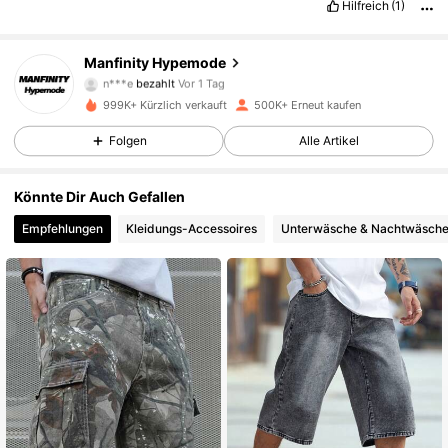
Hilfreich
(1)
295K Follower
4,85
Manfinity Hypemode
n***e
bezahlt
Vor 1 Tag
d***4
ist
Vor 3 Stunden
gefolgt
999K+ Kürzlich verkauft
500K+ Erneut kaufen
295K Follower
4,85
Folgen
Alle Artikel
295K Follower
4,85
Könnte Dir Auch Gefallen
Empfehlungen
Kleidungs-Accessoires
Unterwäsche & Nachtwäsch
295K Follower
4,85
295K Follower
4,85
295K Follower
4,85