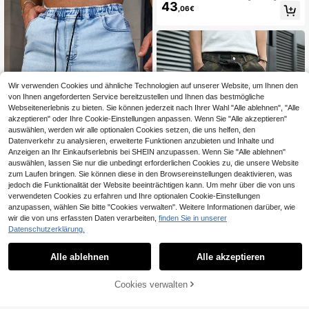
enke
43
schen Camouflage Fransen-Saum
,06€
weite Jeans-Shorts
Wir verwenden Cookies und ähnliche Technologien auf unserer Website, um Ihnen den
von Ihnen angeforderten Service bereitzustellen und Ihnen das bestmögliche
Webseitenerlebnis zu bieten. Sie können jederzeit nach Ihrer Wahl "Alle ablehnen", "Alle
akzeptieren" oder Ihre Cookie-Einstellungen anpassen. Wenn Sie "Alle akzeptieren"
auswählen, werden wir alle optionalen Cookies setzen, die uns helfen, den
Datenverkehr zu analysieren, erweiterte Funktionen anzubieten und Inhalte und
Anzeigen an Ihr Einkaufserlebnis bei SHEIN anzupassen. Wenn Sie "Alle ablehnen"
auswählen, lassen Sie nur die unbedingt erforderlichen Cookies zu, die unsere Website
zum Laufen bringen. Sie können diese in den Browsereinstellungen deaktivieren, was
jedoch die Funktionalität der Website beeinträchtigen kann. Um mehr über die von uns
QuarKem Herren Shorts aus Denim,
verwendeten Cookies zu erfahren und Ihre optionalen Cookie-Einstellungen
34
lässiger Bermuda-Schnitt mit Korde
anzupassen, wählen Sie bitte "Cookies verwalten". Weitere Informationen darüber, wie
,49€
lzug am Bund, Taschen, in Baggy-J
wir die von uns erfassten Daten verarbeiten,
finden Sie in unserer
7
orts-Stil, einfachem hellblauem Des
Datenschutzerklärung.
ign für Lässig und Arbeit
Manfinity EMRG
Manfinity EMRG Herren Lässig Car
Alle ablehnen
Alle akzeptieren
35
go Camouflage Denim-Shorts, Stre
,99€
etfashion Stil
Cookies verwalten
ZUM WARENKORB HINZUFÜGEN