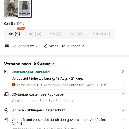
Größe
DE
2 left
46
(S)
48
(M)
50
(L)
52
(XL)
54
(XXL)
Größenberater
Meine Größe finden
Versand nach
Germany
Kostenloser Versand
Voraussichtliche Lieferung:
18 Aug. - 21 Aug.
Anmelden & 12X Versandcoupons erhalten (Wert 32,07€)
30-tägige kostenlose Rückgabe
Vorbehaltlich der Fair-Use-Richtlinie
Sichere Zahlungen · Datenschutz
Verkauft und versendet durch den gewerblichen Verkäufer:
SHEIN