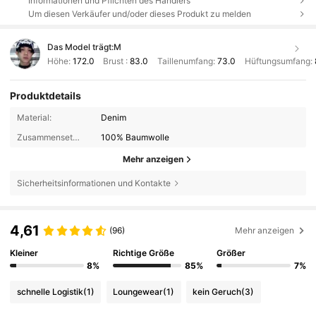
Informationen und Pflichten des Händlers
Um diesen Verkäufer und/oder dieses Produkt zu melden
Das Model trägt:
M
Höhe:
172.0
Brust :
83.0
Taillenumfang:
73.0
Hüftungsumfang:
Produktdetails
Material:
Denim
Zusammensetzung:
100% Baumwolle
Mehr anzeigen
Sicherheitsinformationen und Kontakte
4,61
(96)
Mehr anzeigen
Kleiner
Richtige Größe
Größer
8%
85%
7%
schnelle Logistik
(1)
Loungewear
(1)
kein Geruch
(3)