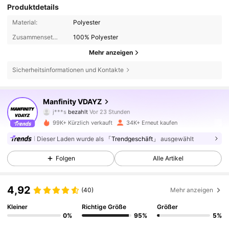
Produktdetails
Material:
Polyester
Zusammensetzung:
100% Polyester
Mehr anzeigen
Sicherheitsinformationen und Kontakte
32K Follower
4,90
Manfinity VDAYZ
j***s
bezahlt
Vor 23 Stunden
k***8
ist
Vor 1 Stunden
gefolgt
99K+ Kürzlich verkauft
34K+ Erneut kaufen
32K Follower
4,90
Dieser Laden wurde als
「Trendgeschäft」
ausgewählt
Folgen
Alle Artikel
32K Follower
4,90
4,92
(40)
Mehr anzeigen
32K Follower
4,90
Kleiner
Richtige Größe
Größer
0%
95%
5%