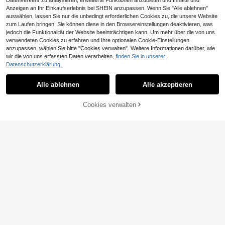
Datenverkehr zu analysieren, erweiterte Funktionen anzubieten und Inhalte und
Anzeigen an Ihr Einkaufserlebnis bei SHEIN anzupassen. Wenn Sie "Alle ablehnen"
auswählen, lassen Sie nur die unbedingt erforderlichen Cookies zu, die unsere Website
zum Laufen bringen. Sie können diese in den Browsereinstellungen deaktivieren, was
jedoch die Funktionalität der Website beeinträchtigen kann. Um mehr über die von uns
verwendeten Cookies zu erfahren und Ihre optionalen Cookie-Einstellungen
anzupassen, wählen Sie bitte "Cookies verwalten". Weitere Informationen darüber, wie
wir die von uns erfassten Daten verarbeiten,
finden Sie in unserer
7
Datenschutzerklärung.
Surfspeed Herren Sommer Urlaub P
Palasendo
aisley Spitze Mesh Taschen Strand
22
Alle ablehnen
Alle akzeptieren
Palasendo Herren gestreifte Strand
,49€
Shorts, Herren passende Badeshort
shorts mit Kordelzug-Bund und Tas
15
s, Badeshorts für Herren Strandbekl
,49€
chen für den Urlaub
eidung, Herren Badeshorts, Hawaiih
Cookies verwalten
ZUM WARENKORB HINZUFÜGEN
emd Herren Pooloutfit, Herren Reso
rt-Bekleidung, Herren weiße Shorts
Outfit, weiße Badeshorts für Herren,
Herren weißer Strandoutfit, gehäkel
te Shorts Herren, weiße Mesh-Shor
ts, Shorts Sommer Manfinity Shorts,
Shorts weiß, Urlaub