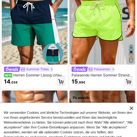
18
Summer Trees
Palasendo
Herren Sommer Lässig Urlaub
Palasendo Herren Sommer Strandur
NEW
Elastischer Bund mit Kordelzug Los
laub Neon Grün Kordelzug Taille Ko
14
15
,03€
,99€
e Taille Schräge Taschen Schnelltr
ntrast Paspelierung Lockere Strand
ocknend Doppellagiges Mesh-Futt
shorts, Urlaub
er Kontrastfarbe Künstlerisches Mu
ster 3D-Muster Mode Lässig Strand
Urlaub 3-Zoll Shorts Badehose
Wir verwenden Cookies und ähnliche Technologien auf unserer Website, um Ihnen den
von Ihnen angeforderten Service bereitzustellen und Ihnen das bestmögliche
Webseitenerlebnis zu bieten. Sie können jederzeit nach Ihrer Wahl "Alle ablehnen", "Alle
akzeptieren" oder Ihre Cookie-Einstellungen anpassen. Wenn Sie "Alle akzeptieren"
auswählen, werden wir alle optionalen Cookies setzen, die uns helfen, den