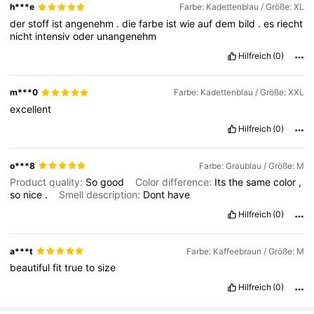
32K Follower
4,90
h***e
Farbe: Kadettenblau / Größe: XL
der
stoff
ist
angenehm
.
die
farbe
ist
wie
auf
dem
bild
.
es
riecht
nicht
intensiv
oder
unangenehm
32K Follower
4,90
Hilfreich
(0)
m***0
Farbe: Kadettenblau / Größe: XXL
32K Follower
4,90
excellent
Hilfreich
(0)
32K Follower
4,90
o***8
Farbe: Graublau / Größe: M
Product quality:
So
good
Color difference:
Its
the
same
color
,
32K Follower
4,90
so
nice
.
Smell description:
Dont
have
Hilfreich
(0)
32K Follower
4,90
a***t
Farbe: Kaffeebraun / Größe: M
beautiful
fit
true
to
size
32K Follower
4,90
Hilfreich
(0)