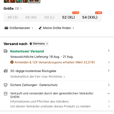
Größe
DE
4 left
1 left
46
(S)
48
(M)
50
(L)
52
(XL)
54
(XXL)
Größenberater
Meine Größe finden
Versand nach
Germany
Kostenloser Versand
Voraussichtliche Lieferung:
18 Aug. - 21 Aug.
Anmelden & 12X Versandcoupons erhalten (Wert 32,07€)
30-tägige kostenlose Rückgabe
Vorbehaltlich der Fair-Use-Richtlinie
Sichere Zahlungen · Datenschutz
Verkauft und versendet durch den gewerblichen Verkäufer:
SHEIN
Informationen und Pflichten des Händlers
Um diesen Verkäufer und/oder dieses Produkt zu melden