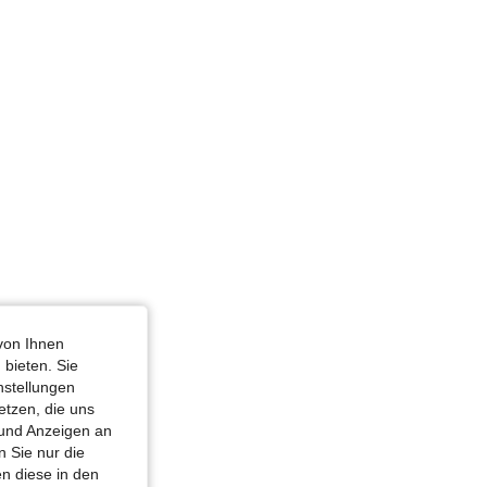
4,82
1.1K
1.9K
4,82
1.1K
1.9K
von Ihnen
 bieten. Sie
nstellungen
etzen, die uns
 und Anzeigen an
 Sie nur die
n diese in den