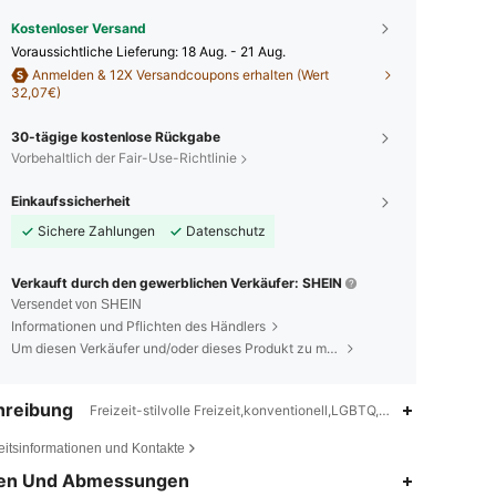
Kostenloser Versand
Voraussichtliche Lieferung:
18 Aug. - 21 Aug.
Anmelden & 12X Versandcoupons erhalten (Wert
32,07€)
30-tägige kostenlose Rückgabe
Vorbehaltlich der Fair-Use-Richtlinie
Einkaufssicherheit
Sichere Zahlungen
Datenschutz
Verkauft durch den gewerblichen Verkäufer: SHEIN
Versendet von SHEIN
Informationen und Pflichten des Händlers
Um diesen Verkäufer und/oder dieses Produkt zu melden
hreibung
Freizeit-stilvolle Freizeit,konventionell,LGBTQ,Familienvater,Un
eitsinformationen und Kontakte
4,82
1.1K
1.9K
en Und Abmessungen