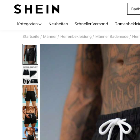
Badh
Use up 
Kategorien
Neuheiten
Schneller Versand
Damenbeklei
Startseite
Männer
Herrenbekleidung
Männer Bademode
Herr
/
/
/
/