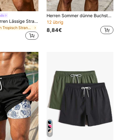
Herren Sommer dünne Buchstaben-Muster Lässig Mode Sport Schnelltrocknende Shorts
ndo
Palasendo Herren Lässige Strandurlaub Bedruckte Kordelzug Lose Strandshorts, Urlaub
12 übrig
in Tropisch Strandshorts für Herren
8,84€
7