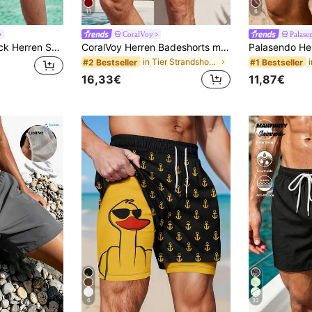
11
6
CoralVoy
Palase
Mercer Haus 1 Stück Herren Schwarze leichte atmungsaktive Shorts mit Kordelzug, Urlaubsstil Strandshorts mit Reißverschlusstaschen, geeignet für Sommer Strand, Surfen, Urlaub, Alltag
CoralVoy Herren Badeshorts mit Tiermotiv-Stickerei und Kordelzugbund, Hawaii-Stil, Urlaub
in Tier Strandshorts für Herren
#2 Bestseller
#1 Bestseller
16,33€
11,87€
6
32