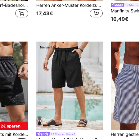
Herren Sommer Surf-Badeshorts mit elastischem Bund, gefüttert, einfarbig, Strandshorts
Herren Anker-Muster Kordelzug Taille Lässig Atmungsaktive Strandshorts, 2 in 1 Design, Für Ihn
Manfi
17,43€
10,49€
12€ sparen
Herren Lässig Shorts mit Kordelzug und Liniendruck, atmungsaktive Sport-Streetwear, geeignet für Frühling/Sommer Alltagsfahrten
Mercer Haus