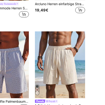
Arcluno Herren einfarbige Strandshorts mit Kordelzug an der Taille (2er/Pack), Urlaub
nity Swimmode
Manfinity Swimmode Herren Sommer Strandurlaub Stil Muschel & Konchen Muster Kordelzug Taille 2 in 1 Badeshorts
19,49€
Herren gestreifte Palmenbaum Muster Casual Strand Shorts mit Kordelzug, Sommer
Feyah