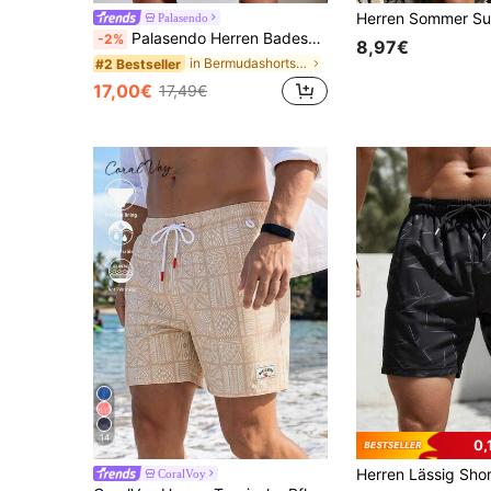
Palasendo
Palasendo Herren Badeshorts mit vertikalen Streifen und Kordelzugbund, Strandshorts, Urlaub
-2%
8,97€
in Bermudashorts Strandshorts für Herren
#2 Bestseller
17,00€
17,49€
14
0,
CoralVoy