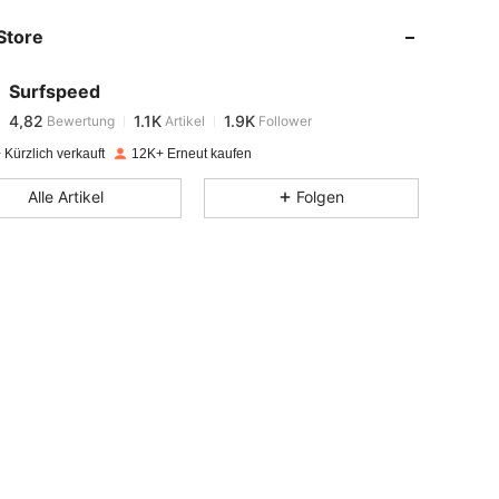
Store
4,82
1.1K
1.9K
Surfspeed
4,82
1.1K
1.9K
Bewertung
Artikel
Follower
p***8
bezahlt
Vor 1 Tag
Kürzlich verkauft
12K+ Erneut kaufen
4,82
1.1K
1.9K
Alle Artikel
Folgen
4,82
1.1K
1.9K
4,82
1.1K
1.9K
4,82
1.1K
1.9K
4,82
1.1K
1.9K