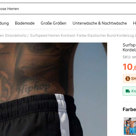
ose Herren
and down arrow keys to navigate search Zuletzt gesucht and Suche und Finde. Pr
dung
Bademode
Große Größen
Unterwäsche & Nachtwäsche
H
en Strandshorts
Surfspeed Herren Kontrast-Farbe Elastischer Bund Kordelzug
/
Surfsp
Kordel
10
,
PR
Ko
Farbe