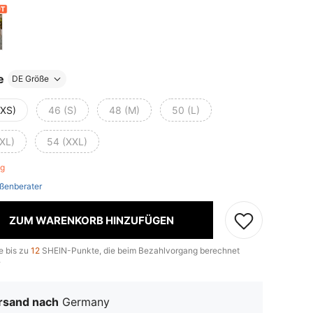
e
DE Größe
(XS)
46 (S)
48 (M)
50 (L)
(XL)
54 (XXL)
rig
ßenberater
ZUM WARENKORB HINZUFÜGEN
e bis zu
12
SHEIN-Punkte, die beim Bezahlvorgang berechnet
.
rsand nach
Germany