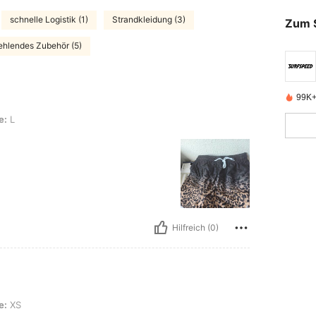
schnelle Logistik (1)
Strandkleidung (3)
Zum 
ehlendes Zubehör (5)
99K+ 
e:
L
Hilfreich (0)
e:
XS