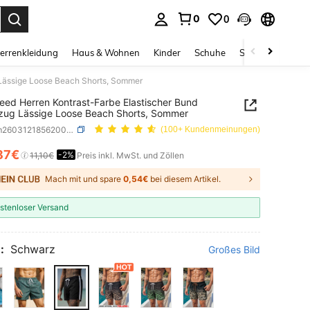
0
0
ess Enter to select.
errenkleidung
Haus & Wohnen
Kinder
Schuhe
Schmuck & Acces
 Lässige Loose Beach Shorts, Sommer
eed Herren Kontrast-Farbe Elastischer Bund
zug Lässige Loose Beach Shorts, Sommer
SKU: sm260312185620065175159
(100+ Kundenmeinungen)
87€
-2%
ICE AND AVAILABILITY
11,10€
Preis inkl. MwSt. und Zöllen
Mach mit und spare
0,54€
bei diesem Artikel.
stenloser Versand
:
Schwarz
Großes Bild