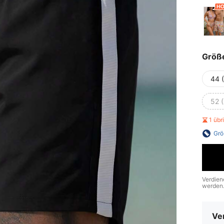
Größ
44 
52 
1 üb
Grö
Verdien
werden
Ve