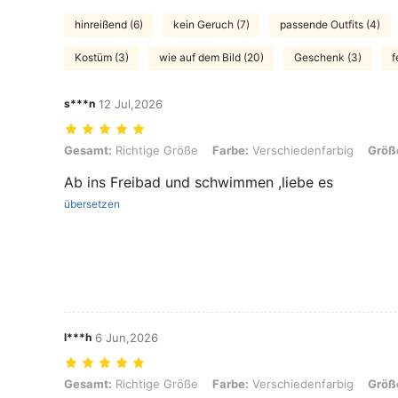
hinreißend (6)
kein Geruch (7)
passende Outfits (4)
Kostüm (3)
wie auf dem Bild (20)
Geschenk (3)
f
s***n
12 Jul,2026
Gesamt: Richtige Größe, Farbe: Verschiedenfarbig, Größe: L
Gesamt:
Richtige Größe
Farbe:
Verschiedenfarbig
Größ
Ab ins Freibad und schwimmen ,liebe es
übersetzen
l***h
6 Jun,2026
Gesamt: Richtige Größe, Farbe: Verschiedenfarbig, Größe: XS
Gesamt:
Richtige Größe
Farbe:
Verschiedenfarbig
Größ