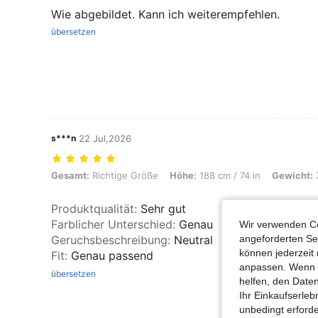
Wie abgebildet. Kann ich weiterempfehlen.
übersetzen
s***n
22 Jul,2026
Gesamt: Richtige Größe, Höhe: 188 cm / 74 in, Gewicht: 75 kg / 165 
Gesamt:
Richtige Größe
Höhe:
188 cm / 74 in
Gewicht:
7
Produktqualität
:
Sehr gut
Farblicher Unterschied
:
Genau
Wir verwenden Co
Geruchsbeschreibung
:
Neutral
angeforderten Ser
können jederzeit 
Fit
:
Genau passend
anpassen. Wenn Si
übersetzen
helfen, den Date
Ihr Einkaufserle
unbedingt erford