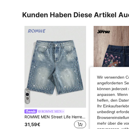
Kunden Haben Diese Artikel A
Wir verwenden Co
angeforderten Ser
können jederzeit 
anpassen. Wenn Si
helfen, den Date
16
10
Ihr Einkaufserle
unbedingt erford
ROMWE MEN
Manfinity Joy
ROMWE MEN Street Life Herren Perlenverzierte und Diamant-bestickte weite Denim Shorts
Browsereinstellun
mehr über die vo
31,59€
35,48€
anzupassen, wähle