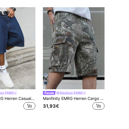
nity EMRG
Manfinity EMRG
Manfinity EMRG Herren Casual Streetwear Mehrtaschige gestreifte blaue Weite Bein Denim-Shorts
Manfinity EMRG Herren Cargo Jeans Shorts mit Taschen, grüne weite Camouflage Cargo Jeans Shorts, Geschenkidee für Ehemann, Freund
31,93€