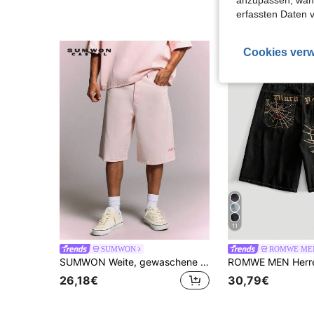
erfassten Daten 
Cookies verw
11
SUMWON
ROMWE ME
SUMWON Weite, gewaschene Denim Jorts mit gesticktem Logo, Weites Bein Knie-lang Sommer Shorts im Vintage-Stil
26,18€
30,79€