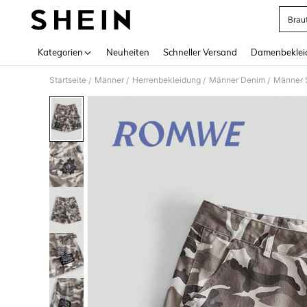
Brau
Use up 
Kategorien
Neuheiten
Schneller Versand
Damenbeklei
Startseite
Männer
Herrenbekleidung
Männer Denim
Männer 
/
/
/
/