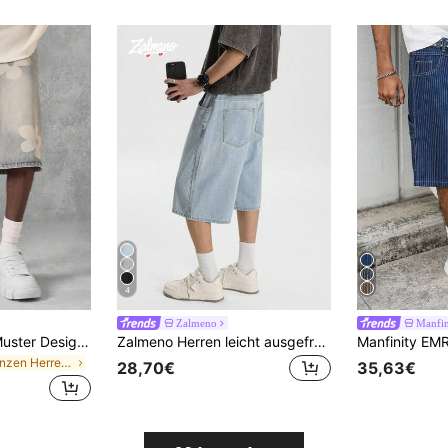
4
Zalmeno
Manfi
SUMWON Blume Muster Designer Jeans Bermuda Shorts, Vintagewäsche, lässige Passform, Sommerstil, Streetwear, Lässig Baumwoll Kurzhose mit längerer Länge, Herrenmoden Stadtlook
Zalmeno Herren leicht ausgefranste, weite, lässige Denim Shorts in Hellblau
in Pflanzen Herren Jeansshorts
28,70€
35,63€