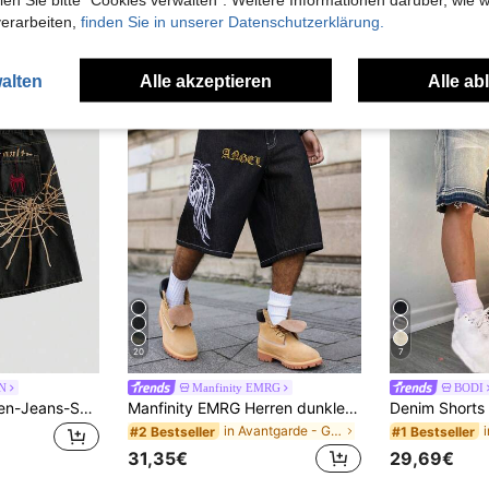
33,49€
verarbeiten,
finden Sie in unserer Datenschutzerklärung.
alten
Alle akzeptieren
Alle ab
20
7
N
Manfinity EMRG
BODI
ROMWE MEN Herren-Jeans-Shorts mit lockerem Schnitt und Spinnen-Stickerei-Muster
Manfinity EMRG Herren dunkle schwarze verwaschen Gothik bestickte locker sitzende Streetstyle Shorts
in Avantgarde - Gothic/Punk Herren Jeansshorts
#2 Bestseller
#1 Bestseller
31,35€
29,69€