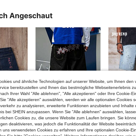
uch Angeschaut
okies und ähnliche Technologien auf unserer Website, um Ihnen den 
vice bereitzustellen und Ihnen das bestmögliche Webseitenerlebnis zu
nach Ihrer Wahl "Alle ablehnen", "Alle akzeptieren" oder Ihre Cookie-Ei
e "Alle akzeptieren" auswählen, werden wir alle optionalen Cookies s
nverkehr zu analysieren, erweiterte Funktionen anzubieten und Inhalte
bnis bei SHEIN anzupassen. Wenn Sie "Alle ablehnen" auswählen, lassen
6-Zoll Herren lockere weite schwarze Denim Shorts mit Sternenstickerei, Vintage Y2K Streetwear Stil mit Fake-Hintertaschen
erlichen Cookies zu, die unsere Website zum Laufen bringen. Sie könne
sei
Skyre
Manfinity Joysei Herren Lässige Streetstyle Bestickte Blaue Jeans Shorts
Skyrend Herren Jeansk
gen deaktivieren, was jedoch die Funktionalität der Website beeinträc
NEW
32,06€
n uns verwendeten Cookies zu erfahren und Ihre optionalen Cookie-Ei
18 übrig
n Sie bitte "Cookies verwalten". Weitere Informationen darüber, wie w