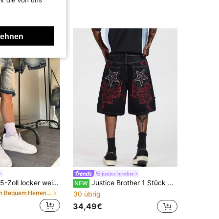
lehnen
justice brother
Denim Shorts 5-Zoll locker weit geschnitten mit rohem Saum, mittellange Sommer-Shorts, Y2K Streetwear lässig, vielseitige modische Denim-Hose im Vintage-Look
Justice Brother 1 Stück Herren-Jeans-Shorts im amerikanischen Streetstyle, mittellang, mit Distressed-Patchwork und Stickerei, modische vielseitige lässige Shorts mit weitem Bein für Frühling/Sommer (Gürtel/Accessoires nicht enthalten)
NEW
in Bequem Herren Jeansshorts
30 übrig
34,49€