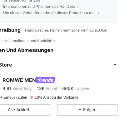
Versendet von SHEIN
Informationen und Pflichten des Händlers
Um diesen Verkäufer und/oder dieses Produkt zu melden
hreibung
Handwäsche, keine chemische Reinigung,Überalles Muster,grafisch
eitsinformationen und Kontakte
en Und Abmessungen
4,81
13K
665K
Store
4,81
13K
665K
ROMWE MEN
4,81
13K
665K
Bewertung
Artikel
Follower
s***t
bezahlt
Vor 1 Tag
+ Erneut kaufen
13% Anstieg der Verkäufe
4,81
13K
665K
Alle Artikel
Folgen
4,81
13K
665K