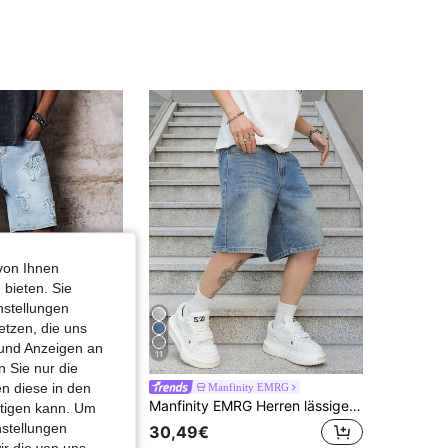
4,81
13K
665K
4,81
13K
665K
4,81
13K
665K
4,81
13K
665K
4,81
13K
665K
von Ihnen
 bieten. Sie
nstellungen
etzen, die uns
 und Anzeigen an
11
 Sie nur die
n diese in den
nd
Manfinity EMRG
urzhosen in verwaschenem, abgetragenem Design
Manfinity EMRG Herren lässige, weite Bermuda Jeans-Shorts mit Taschen
htigen kann. Um
nstellungen
30,49€
ir die von uns