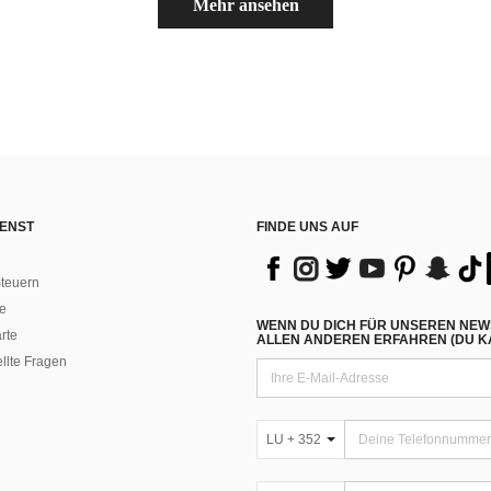
Mehr ansehen
ENST
FINDE UNS AUF
teuern
e
WENN DU DICH FÜR UNSEREN NEW
rte
ALLEN ANDEREN ERFAHREN (DU KA
ellte Fragen
LU + 352