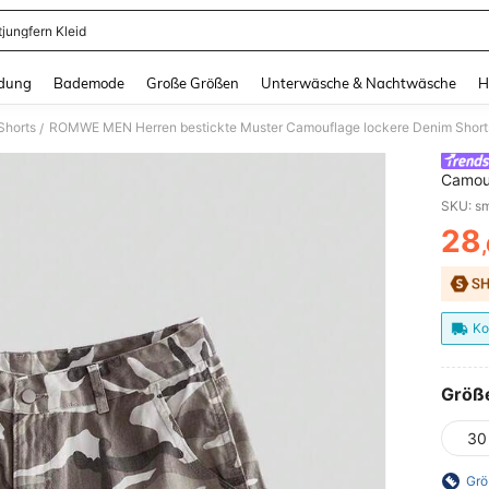
tjungfern Kleid
and down arrow keys to navigate search Zuletzt gesucht and Suche und Finde. Pr
dung
Bademode
Große Größen
Unterwäsche & Nachtwäsche
H
Shorts
ROMWE MEN Herren bestickte Muster Camouflage lockere Denim Short
/
Camouf
SKU: s
28
PR
Ko
Größ
30
Grö