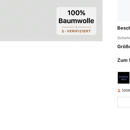
Besc
Sicherh
Größ
Zum 
500K