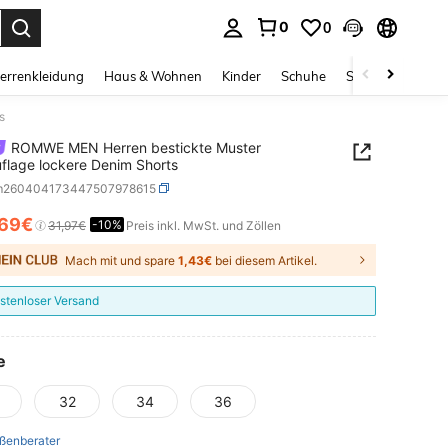
0
0
ess Enter to select.
errenkleidung
Haus & Wohnen
Kinder
Schuhe
Schmuck & Acces
s
ROMWE MEN Herren bestickte Muster
lage lockere Denim Shorts
m260404173447507978615
,69€
-10%
ICE AND AVAILABILITY
31,97€
Preis inkl. MwSt. und Zöllen
Mach mit und spare
1,43€
bei diesem Artikel.
stenloser Versand
e
32
34
36
ßenberater