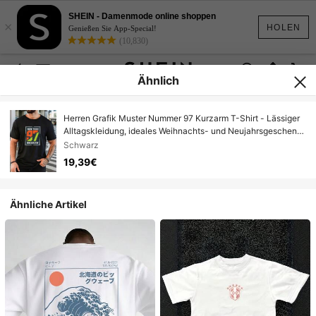
SHEIN - Damenmode online shoppen
×
HOLEN
Genießen Sie App-Special!
(10,830)
Ähnlich
Herren Grafik Muster Nummer 97 Kurzarm T-Shirt - Lässiger
Alltagskleidung, ideales Weihnachts- und Neujahrsgeschenk
für Männer
Schwarz
19,39€
Ähnliche Artikel