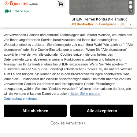
mer, Herren Sommer Weißes Leinen
chen und Jungen (2026), lustige Gr
6
20
,88€
-1%
6,99€
Strand Top, Lässig V-Ausschnitt He
afik-T-Shirts für Männer mit dem A
,49€
nley Kurzarm Hemd, Hippie Bohemi
ufdruck "Was Papa will, bekommt P
4-5 Werktage
21
an Stil Lockerer Schnitt Bluse, Leic
apa" – lustiges Werwolf-Bootleg-T-
ht Atmungsaktiv Yoga Kleidung Her
Shirt, Hoodie, Mädchenbekleidung,
SHEIN Herren Kontrast-Farbdruck
ren, Einfarbig Stehkragen T-Shirt, W
Herrenb
T-Shirt mit Rundhalsausschnitt und
#3 Bestseller
in Avantgarde - Street Casual Herren T-Shirts
eich Bequem Lounge Wear Für Män
Kurzarm, Standardpassform
ner, Retro Knopfleiste T-Shirt, Herre
14
,75€
n Atmungsaktiv Leinen Look V-Aus
Wir verwenden Cookies und ähnliche Technologien auf unserer Website, um Ihnen den
schnitt T-Shirt - Das perfekte weiß
von Ihnen angeforderten Service bereitzustellen und Ihnen das bestmögliche
e Hemd, Herren Hemden V-Aussch
Webseitenerlebnis zu bieten. Sie können jederzeit nach Ihrer Wahl "Alle ablehnen", "Alle
nitt Herren Hemd Herren S Kragen
akzeptieren" oder Ihre Cookie-Einstellungen anpassen. Wenn Sie "Alle akzeptieren"
Hemden Kurzarm Halb Knopf Hemd
auswählen, werden wir alle optionalen Cookies setzen, die uns helfen, den
Herren Herren Tops Herren Sommer
Datenverkehr zu analysieren, erweiterte Funktionen anzubieten und Inhalte und
Top, Urlaub, Vatertagsgeschenke
Anzeigen an Ihr Einkaufserlebnis bei SHEIN anzupassen. Wenn Sie "Alle ablehnen"
auswählen, lassen Sie nur die unbedingt erforderlichen Cookies zu, die unsere Website
zum Laufen bringen. Sie können diese in den Browsereinstellungen deaktivieren, was
jedoch die Funktionalität der Website beeinträchtigen kann. Um mehr über die von uns
verwendeten Cookies zu erfahren und Ihre optionalen Cookie-Einstellungen
anzupassen, wählen Sie bitte "Cookies verwalten". Weitere Informationen darüber, wie
Schlichtes, bedrucktes Kurzarm-T-
wir die von uns erfassten Daten verarbeiten,
finden Sie in unserer
8
Shirt, vielseitig und lässig für den tä
#4 Bestseller
in Rundhalsausschnitt Herren T-Shirts
Datenschutzerklärung.
Ähnliche vorrätige Artikel anzeigen
Alle ansehen
glichen Weg zur Arbeit, Frühling/So
4
Rovax
mmer
,88€
-2%
5,00€
Unisex T-Shirt mit Camo-Affenkopf
Alle ablehnen
Alle akzeptieren
-Grafik, lässiges Streetwear-Shirt
Rovax Einfarbiges, geripptes Tankto
Sorry, dieses Produkt ist ausverkauft.
8
4-5 Werktage
,00€
p mit Rundhalsausschnitt für Herren
13
,85€
im Sommer
Cookies verwalten
AUSVERKAUFT
Minimalistisch. 100 % Baumwolle.
Herren-T-Shirt mit Rundhalsaussch
4
,88€
-2%
5,00€