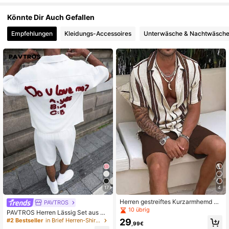
Könnte Dir Auch Gefallen
665K Follower
4,77
Empfehlungen
Kleidungs-Accessoires
Unterwäsche & Nachtwäsch
665K Follower
4,77
665K Follower
4,77
665K Follower
4,77
665K Follower
4,77
17
4
Herren gestreiftes Kurzarmhemd &
PAVTROS
Shorts Set, leicht, halbtransparent,
10 übrig
PAVTROS Herren Lässig Set aus He
modisch, lässig, Basic, einzigartiges
md mit Buchstaben-Stickerei und S
29
#2 Bestseller
in Brief Herren-Shirt-Kombinationen
Outfit (fällt groß aus)
,99€
horts