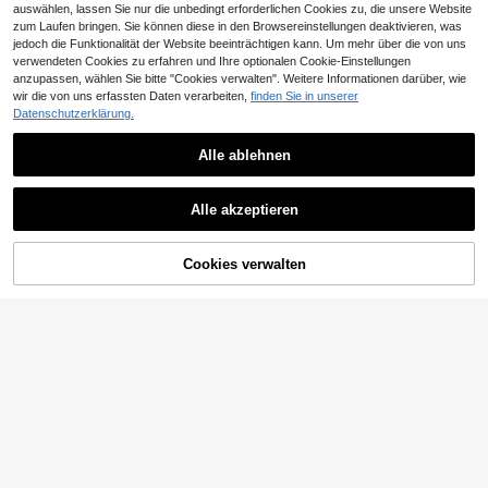
auswählen, lassen Sie nur die unbedingt erforderlichen Cookies zu, die unsere Website
zum Laufen bringen. Sie können diese in den Browsereinstellungen deaktivieren, was
jedoch die Funktionalität der Website beeinträchtigen kann. Um mehr über die von uns
verwendeten Cookies zu erfahren und Ihre optionalen Cookie-Einstellungen
anzupassen, wählen Sie bitte "Cookies verwalten". Weitere Informationen darüber, wie
wir die von uns erfassten Daten verarbeiten,
finden Sie in unserer
Datenschutzerklärung.
Alle ablehnen
7
Dazy Men
DAZY Herren Sommer Lässig Blau
STYNVO
Alle akzeptieren
Hemd & Shorts Set
53
STYNVO Herren lässig Set aus Kurz
,95€
54,49€
arm T-Shirt mit Buchstaben-Muster
#1 Bestseller
in Lässig - Preppy-Stil T-Shirt-Kombinationen für
und Shorts, Sommer
32
Cookies verwalten
ZUM WARENKORB HINZUFÜGEN
,66€
-1%
32,99€