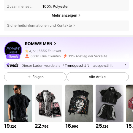
Zusammensetzung:
100% Polyester
Mehr anzeigen
Sicherheitsinformationen und Kontakte
665K Follower
4,77
ROMWE MEN
665K Follower
4,77
660K Erneut kaufen
13% Anstieg der Verkäufe
Dieser Laden wurde als
「Trendgeschäft」
ausgewählt
665K Follower
4,77
Folgen
Alle Artikel
665K Follower
4,77
665K Follower
4,77
19
22
16
25
15
,12€
,79€
,99€
,12€
665K Follower
4,77