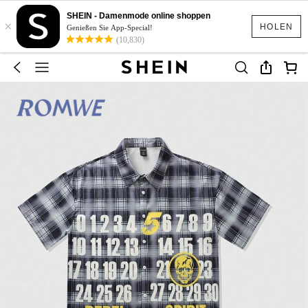
SHEIN - Damenmode online shoppen
×
HOLEN
Genießen Sie App-Special!
(10,830)