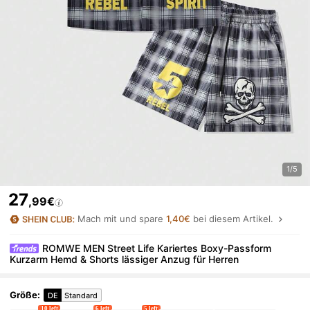
1/5
27
,99€
Mach mit und spare
1,40€
bei diesem Artikel.
ROMWE MEN Street Life Kariertes Boxy-Passform
Kurzarm Hemd & Shorts lässiger Anzug für Herren
Größe
:
DE
Standard
10 left
6 left
5 left