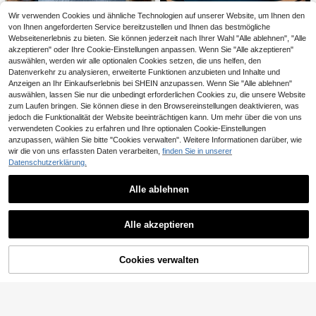
berteil
Wir verwenden Cookies und ähnliche Technologien auf unserer Website, um Ihnen den
von Ihnen angeforderten Service bereitzustellen und Ihnen das bestmögliche
Webseitenerlebnis zu bieten. Sie können jederzeit nach Ihrer Wahl "Alle ablehnen", "Alle
akzeptieren" oder Ihre Cookie-Einstellungen anpassen. Wenn Sie "Alle akzeptieren"
auswählen, werden wir alle optionalen Cookies setzen, die uns helfen, den
Datenverkehr zu analysieren, erweiterte Funktionen anzubieten und Inhalte und
Anzeigen an Ihr Einkaufserlebnis bei SHEIN anzupassen. Wenn Sie "Alle ablehnen"
auswählen, lassen Sie nur die unbedingt erforderlichen Cookies zu, die unsere Website
16
zum Laufen bringen. Sie können diese in den Browsereinstellungen deaktivieren, was
6
jedoch die Funktionalität der Website beeinträchtigen kann. Um mehr über die von uns
HUEFORM
verwendeten Cookies zu erfahren und Ihre optionalen Cookie-Einstellungen
Manfinity Homme Männer Polo Shir
HUEFORM Herren einfarbiges lässi
anzupassen, wählen Sie bitte "Cookies verwalten". Weitere Informationen darüber, wie
17
t mit Flügel Muster, Kontrast Saum,
ges vielseitiges Pendler Kurzarm P
#3 Bestseller
in Baby Blau Herren Poloshirts
,99€
wir die von uns erfassten Daten verarbeiten,
finden Sie in unserer
oloshirt, formell
22
,99€
Datenschutzerklärung.
Alle ablehnen
20
Ähnliche vorrätige Artikel anzeigen
Alle ansehen
FeverCity
Rovax
FeverCity Herren Trägershirt mit U-
Alle akzeptieren
Rovax Herren Sommer Lässig Buch
Sorry, dieses Produkt ist ausverkauft.
Ausschnitt und transparenten Ärmel
13
staben Muster Rundhals Weiß T-Shi
#2 Bestseller
in Kontrastbindung Herren Tanktops
,71€
n, für Raves, Ausgehen, Freundesg
rt, Herren Tanktop T-Shirt, Herren S
13
,99€
eschenk
ommer Vintage Muster Tanktop
Cookies verwalten
AUSVERKAUFT