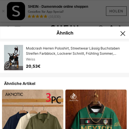
SHEIN - Damenmode online shoppen
×
HOLEN
Genießen Sie App-Special!
(10,830)
Ähnlich
Modcrash Herren Poloshirt, Streetwear Lässig Buchstaben
Streifen Farbblock, Lockerer Schnitt, Frühling Sommer,
Unisex
Weiss
20,53€
Ähnliche Artikel