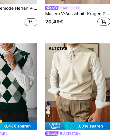
Manfinity Hypemode Herren V-Ausschnitt ärmellose Twist Kabel Casual Minimalist Strickweste
MUSERO
Musero V-Ausschnitt Kragen Drop Shoulder leichter gestrickter ärmelloser Pullunder für Frühling Sommer Straßenmode Urlaub
20,49€
4
0,43€ sparen
0,01€ sparen
TAR
ALTZTAR