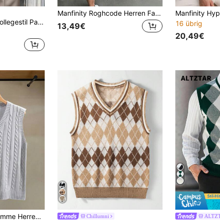
Manfinity Roghcode Herren Farbblock gestreifte Cut Out Strickweste Feiertag Festival Herbst Streetwear Winter
ALTZTAR Herren Collegestil Patchwork Zopfstrick V-Ausschnitt Pullunder
16 übrig
13,49€
20,49€
lloser Strickweste, lässiger Alltags-Tragekomfort
Chillumni
ALTZ