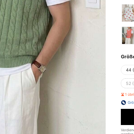
Größ
44 
52 
1 üb
Grö
Verdien
werden