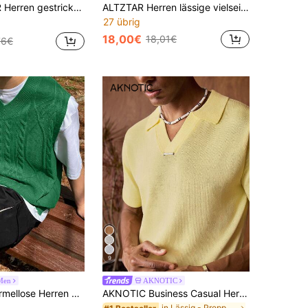
kter Kontrast-Farbiger ärmellose Pullunder
ALTZTAR Herren lässige vielseitige einfarbige V-Ausschnitt Strickweste
27 übrig
18,00€
18,01€
76€
9
Men
AKNOTIC
Strick-Tanktop mit grünem Zopfmuster, Sommer
AKNOTIC Business Casual Herren einfarbiges Polokragen Kurzarm Lässig Strick Top, Urlaub, Vatertagsgeschenke
in Lässig - Preppy-Stil Herren Strickoberteile