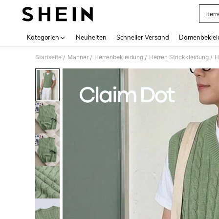
Herr
Use up 
Kategorien
Neuheiten
Schneller Versand
Damenbeklei
Startseite
Männer
Herrenbekleidung
Herren Strickkleidung
H
/
/
/
/