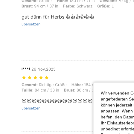
Gesamt: Größer, Höhe: 180 cm / 71 in, Gewicht: 70 kg / 154 lbs, Hüfte
Gesamt:
Größer
Höhe:
180 cm / 71 in
Gewicht:
70 kg / 1
Brust:
94 cm / 37 in
Farbe:
Schwarz
Größe:
L
gut dünn für Herbs 👍👍👍👍👍👍
übersetzen
l***f
26 Nov,2025
Gesamt: Richtige Größe, Höhe: 184 cm / 72 in, Gewicht: 80 kg / 176 lb
Gesamt:
Richtige Größe
Höhe:
184 cm / 72 in
Gewicht:
Taille:
84 cm / 33 in
Brust:
80 cm / 31 in
Farbe:
Aprikos
Wir verwenden Co
angeforderten Ser
😍😍😍😍😍😍😍😍😍😍😍😍😍😍😍😍
können jederzeit 
übersetzen
anpassen. Wenn Si
helfen, den Date
Ihr Einkaufserle
unbedingt erford