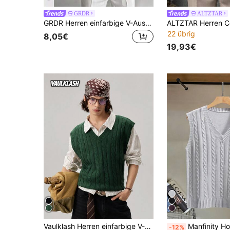
GRDR
ALTZTAR
GRDR Herren einfarbige V-Ausschnitt Lässig vielseitige gestrickte Weste
22 übrig
8,05€
19,93€
Vaulklash Herren einfarbige V-Ausschnitt ärmellose minimalistische Strickweste, lässiger Alltags-Tragekomfort, Herbst/Winter
Manfinity Homme Herren einfarbige minimalistische ärme
-12%