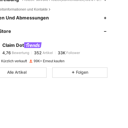
eitsinformationen und Kontakte
4,76
352
33K
en Und Abmessungen
Store
4,76
352
33K
Claim Dot
4,76
352
33K
Bewertung
Artikel
Follower
v***d
bezahlt
Vor 1 Tag
Kürzlich verkauft
99K+ Erneut kaufen
4,76
352
33K
Alle Artikel
Folgen
4,76
352
33K
4,76
352
33K
4,76
352
33K