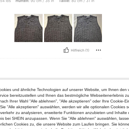
n: 90 cm / 35 in, Taille: 80 cm / 31 in, Brust: 94 cm / 37 in, Farbe: Schwarz, Größ
54 lbs
Hüften:
90 cm / 35 in
Taille:
80 cm / 31 in
Hilfreich (1)
s, Hüften: 114 cm / 45 in, Taille: 84 cm / 33 in, Brust: 80 cm / 31 in, Farbe: Apri
80 kg / 176 lbs
Hüften:
114 cm / 45 in
enfarben
Größe:
L
okies und ähnliche Technologien auf unserer Website, um Ihnen den 
vice bereitzustellen und Ihnen das bestmögliche Webseitenerlebnis zu
nach Ihrer Wahl "Alle ablehnen", "Alle akzeptieren" oder Ihre Cookie-Ei
e "Alle akzeptieren" auswählen, werden wir alle optionalen Cookies s
nverkehr zu analysieren, erweiterte Funktionen anzubieten und Inhalte
bnis bei SHEIN anzupassen. Wenn Sie "Alle ablehnen" auswählen, lassen
Hilfreich (1)
erlichen Cookies zu, die unsere Website zum Laufen bringen. Sie könne