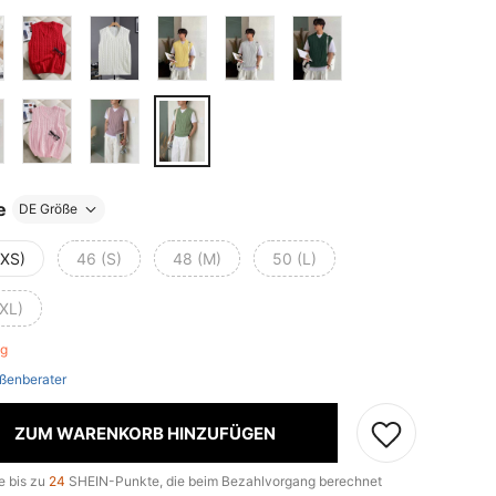
e
DE Größe
(XS)
46 (S)
48 (M)
50 (L)
(XL)
rig
ßenberater
ZUM WARENKORB HINZUFÜGEN
e bis zu
24
SHEIN-Punkte, die beim Bezahlvorgang berechnet
.