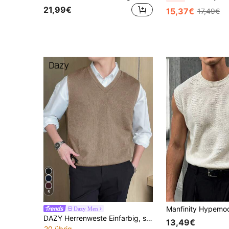
21,99€
15,37€
17,49€
5
Dazy Men
DAZY Herrenweste Einfarbig, simpler Stil, ärmelloser gestrickter Pullunder für täglichen Sommertragen
13,49€
20 übrig