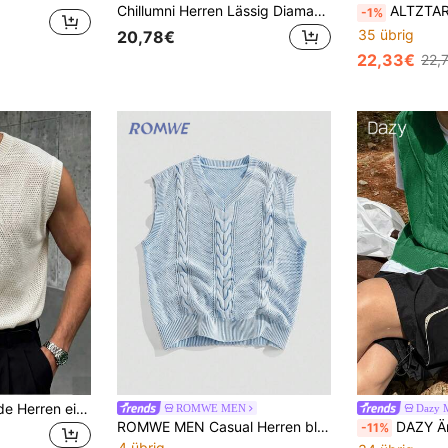
Chillumni Herren Lässig Diamant Strickweste, Frühling/Herbst
ALTZTAR Herren gestric
-1%
35 übrig
20,78€
22,33€
22,
Manfinity Hypemode Herren einfarbige Rundhals-Strickweste, lässig und vielseitig, für Date Night, Büro, Sunrise, Off-White, Herbst, Urlaub, Festival, Streetwear, Winter
ROMWE MEN
Dazy 
ROMWE MEN Casual Herren blaues ärmeloses, vielseitiges, verwaschenenes Strick-Tank Top
DAZY Ärmellose Herren 
-11%
4 übrig