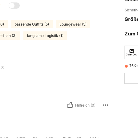
Sicherh
Größ
10)
passende Outfits (5)
Loungewear (5)
Zum 
disch (3)
langsame Logistik (1)
76K+ 
S
Hilfreich (0)