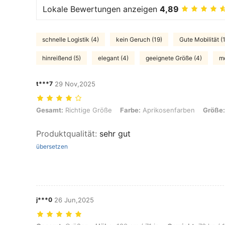
Lokale Bewertungen anzeigen
4,89
schnelle Logistik (4)
kein Geruch (19)
Gute Mobilität (
hinreißend (5)
elegant (4)
geeignete Größe (4)
mo
t***7
29 Nov,2025
Gesamt: Richtige Größe, Farbe: Aprikosenfarben, Größe: S
Gesamt:
Richtige Größe
Farbe:
Aprikosenfarben
Größe:
Produktqualität
:
sehr gut
übersetzen
j***0
26 Jun,2025