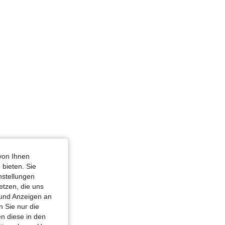
e: L
4,76
352
33K
4,76
352
33K
4,76
352
33K
kosenfarben, Größe: L
von Ihnen
 bieten. Sie
nstellungen
etzen, die uns
 und Anzeigen an
 Sie nur die
n diese in den