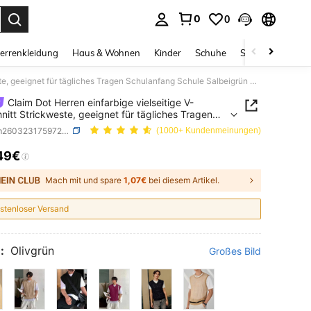
0
0
ess Enter to select.
errenkleidung
Haus & Wohnen
Kinder
Schuhe
Schmuck & Acces
Claim Dot Herren einfarbige vielseitige V-Ausschnitt Strickweste, geeignet für tägliches Tragen Schulanfang Schule Salbeigrün Herbst Lässig, Feiertag
Claim Dot Herren einfarbige vielseitige V-
nitt Strickweste, geeignet für tägliches Tragen
nfang Schule Salbeigrün Herbst Lässig, Feiertag
SKU: sm260323175972343842210
(1000+ Kundenmeinungen)
49€
ICE AND AVAILABILITY
Mach mit und spare
1,07€
bei diesem Artikel.
stenloser Versand
:
Olivgrün
Großes Bild