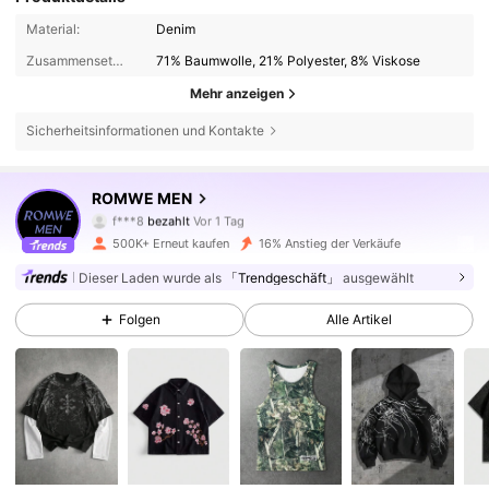
Material:
Denim
Zusammensetzung:
71% Baumwolle, 21% Polyester, 8% Viskose
Mehr anzeigen
Sicherheitsinformationen und Kontakte
668K Follower
4,81
ROMWE MEN
f***8
bezahlt
Vor 1 Tag
j***1
ist
Vor 5 Minuten
gefolgt
500K+ Erneut kaufen
16% Anstieg der Verkäufe
668K Follower
4,81
Dieser Laden wurde als
「Trendgeschäft」
ausgewählt
Folgen
Alle Artikel
668K Follower
4,81
668K Follower
4,81
668K Follower
4,81