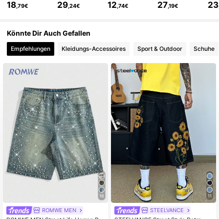
18
29
12
27
23
,79€
,24€
,74€
,19€
668K Follower
4,81
Könnte Dir Auch Gefallen
Empfehlungen
Kleidungs-Accessoires
Sport & Outdoor
Schuhe
668K Follower
4,81
668K Follower
4,81
668K Follower
4,81
668K Follower
4,81
668K Follower
4,81
16
11
ROMWE MEN
STEELVANCE