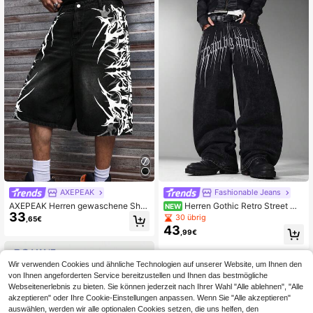
AXEPEAK
Fashionable Jeans
AXEPEAK Herren gewaschene Shor
Herren Gothic Retro Street Wi
NEW
33
ts mit Strass-Verzierung
de Leg Jeans, exquisite Stickerei a
30 übrig
,65€
uf den Gesäßtaschen, lässige Pendl
43
,99€
er-Langhose für alle Jahreszeiten
(ohne Gürtel & Accessoires)
Wir verwenden Cookies und ähnliche Technologien auf unserer Website, um Ihnen den
von Ihnen angeforderten Service bereitzustellen und Ihnen das bestmögliche
Webseitenerlebnis zu bieten. Sie können jederzeit nach Ihrer Wahl "Alle ablehnen", "Alle
akzeptieren" oder Ihre Cookie-Einstellungen anpassen. Wenn Sie "Alle akzeptieren"
auswählen, werden wir alle optionalen Cookies setzen, die uns helfen, den