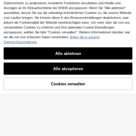
Datenverkehr zu analysieren, erweiterte Funktionen anzubieten und Inhalte und
Anzeigen an Ihr Einkaufserlebnis bei SHEIN anzupassen. Wenn Sie "Alle ablehnen"
auswählen, lassen Sie nur die unbedingt erforderlichen Cookies zu, die unsere Website
zum Laufen bringen. Sie können diese in den Browsereinstellungen deaktivieren, was
jedoch die Funktionalität der Website beeinträchtigen kann. Um mehr über die von uns
verwendeten Cookies zu erfahren und Ihre optionalen Cookie-Einstellungen
anzupassen, wählen Sie bitte "Cookies verwalten". Weitere Informationen darüber, wie
wir die von uns erfassten Daten verarbeiten,
finden Sie in unserer
Datenschutzerklärung.
5
Alle ablehnen
ROMWE MEN
ROMWE MEN Herren Loose Fit Deni
Manfinity Denimwave
Alle akzeptieren
33
m Shorts mit gesticktem Aufnäher
Manfinity Denimwave Modische, mi
,11€
44
t Strasssteinen verzierte Jeans mit
,88€
weitem Bein, Unisex Streetwear Ba
Cookies verwalten
ZUM WARENKORB HINZUFÜGEN
ggy, schwarze Jeans mit Strassstei
nen für Urlaub und Party, Diamond
Starlight Denim für Y2K