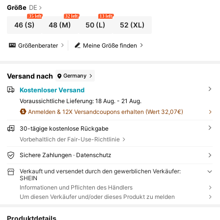
Größe
DE
35 left
32 left
13 left
46
(S)
48
(M)
50
(L)
52
(XL)
Größenberater
Meine Größe finden
Versand nach
Germany
Kostenloser Versand
Voraussichtliche Lieferung:
18 Aug. - 21 Aug.
Anmelden & 12X Versandcoupons erhalten (Wert 32,07€)
30-tägige kostenlose Rückgabe
Vorbehaltlich der Fair-Use-Richtlinie
Sichere Zahlungen · Datenschutz
Verkauft und versendet durch den gewerblichen Verkäufer:
SHEIN
Informationen und Pflichten des Händlers
Um diesen Verkäufer und/oder dieses Produkt zu melden
Produktdetails