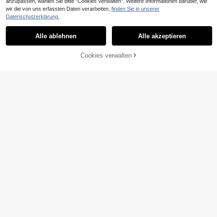
anzupassen, wählen Sie bitte "Cookies verwalten". Weitere Informationen darüber, wie
wir die von uns erfassten Daten verarbeiten,
finden Sie in unserer
Datenschutzerklärung.
Alle ablehnen
Alle akzeptieren
Cookies verwalten
ZUM WARENKORB HINZUFÜGEN