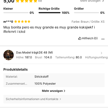
5,00
(1)
Mehr anzeigen
Kleiner
Richtige Größe
Größer
0%
100%
0%
m***0
Farbe: Braun / Größe: XS
Muy
bonita
pero
es
muy
grande
es
muy
grande
ksksjwkf
i
ifkrkrnrt
i
ickd
Hilfreich
(0)
Das Model trägt:
DE 48 (M)
Höhe:
187.0
Brust :
104.0
Taillenumfang:
80.0
Hüftungsumfang
Produktdetails
Material:
Strickstoff
Zusammensetzung:
100% Polyester
Mehr anzeigen
Sicherheitsinformationen und Kontakte
25K Follower
4,68