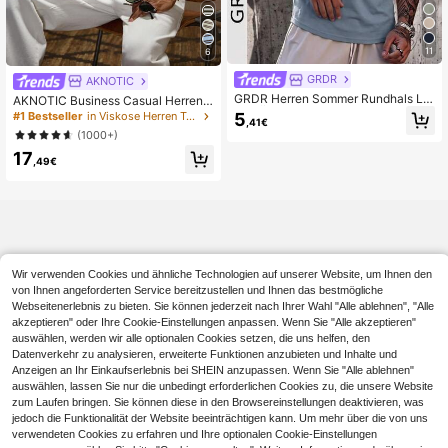
11
6
GRDR
AKNOTIC
GRDR Herren Sommer Rundhals Lä
AKNOTIC Business Casual Herren g
ssig Ärmellos Tanktop
estreiftes Rundhals T-Shirt, lockere
5
#1 Bestseller
in Viskose Herren T-Shirts
,41€
r Schnitt Kurzarm. Kombinieren Sie
(1000+)
es mit Kordelzug-Hosen für einen K
17
üstenurlaub-Vibe. Atmungsaktives
,49€
Sommer-Essential, Fußball
Wir verwenden Cookies und ähnliche Technologien auf unserer Website, um Ihnen den
von Ihnen angeforderten Service bereitzustellen und Ihnen das bestmögliche
Webseitenerlebnis zu bieten. Sie können jederzeit nach Ihrer Wahl "Alle ablehnen", "Alle
akzeptieren" oder Ihre Cookie-Einstellungen anpassen. Wenn Sie "Alle akzeptieren"
auswählen, werden wir alle optionalen Cookies setzen, die uns helfen, den
Datenverkehr zu analysieren, erweiterte Funktionen anzubieten und Inhalte und
Anzeigen an Ihr Einkaufserlebnis bei SHEIN anzupassen. Wenn Sie "Alle ablehnen"
auswählen, lassen Sie nur die unbedingt erforderlichen Cookies zu, die unsere Website
zum Laufen bringen. Sie können diese in den Browsereinstellungen deaktivieren, was
jedoch die Funktionalität der Website beeinträchtigen kann. Um mehr über die von uns
verwendeten Cookies zu erfahren und Ihre optionalen Cookie-Einstellungen