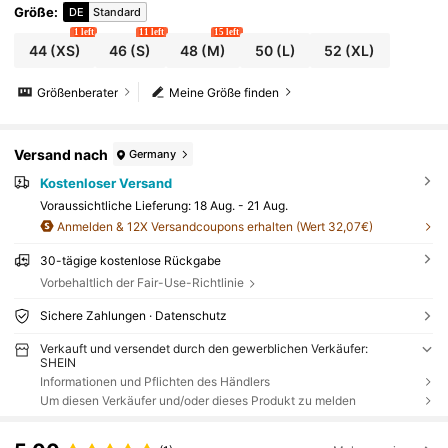
Größe
:
DE
Standard
1 left
11 left
15 left
44
(XS)
46
(S)
48
(M)
50
(L)
52
(XL)
Größenberater
Meine Größe finden
Versand nach
Germany
Kostenloser Versand
Voraussichtliche Lieferung:
18 Aug. - 21 Aug.
Anmelden & 12X Versandcoupons erhalten (Wert 32,07€)
30-tägige kostenlose Rückgabe
Vorbehaltlich der Fair-Use-Richtlinie
Sichere Zahlungen · Datenschutz
Verkauft und versendet durch den gewerblichen Verkäufer:
SHEIN
Informationen und Pflichten des Händlers
Um diesen Verkäufer und/oder dieses Produkt zu melden