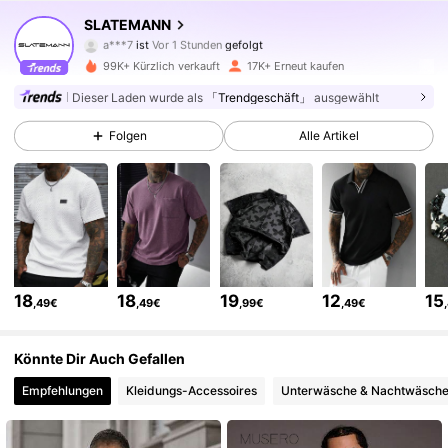
SLATEMANN
a***7
ist
Vor 1 Stunden
gefolgt
v***8
ist am Durchsuchen
99K+ Kürzlich verkauft
17K+ Erneut kaufen
25K Follower
4,68
Dieser Laden wurde als
「Trendgeschäft」
ausgewählt
25K Follower
4,68
Folgen
Alle Artikel
25K Follower
4,68
25K Follower
4,68
18
18
19
12
15
,49€
,49€
,99€
,49€
25K Follower
4,68
Könnte Dir Auch Gefallen
Empfehlungen
Kleidungs-Accessoires
Unterwäsche & Nachtwäsch
25K Follower
4,68