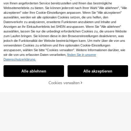
von Ihnen angeforderten Service bereitzustellen und Ihnen das bestmögliche
Webseitenerlebnis zu bieten. Sie können jederzeit nach Ihrer Wahl "Alle ablehnen", "Alle
akzeptieren" oder Ihre Cookie-Einstellungen anpassen. Wenn Sie "Alle akzeptieren"
auswählen, werden wir alle optionalen Cookies setzen, die uns helfen, den
Datenverkehr zu analysieren, erweiterte Funktionen anzubieten und Inhalte und
Anzeigen an Ihr Einkaufserlebnis bei SHEIN anzupassen. Wenn Sie "Alle ablehnen"
auswählen, lassen Sie nur die unbedingt erforderlichen Cookies zu, die unsere Website
zum Laufen bringen. Sie können diese in den Browsereinstellungen deaktivieren, was
jedoch die Funktionalität der Website beeinträchtigen kann. Um mehr über die von uns
verwendeten Cookies zu erfahren und Ihre optionalen Cookie-Einstellungen
4,00€ sparen
anzupassen, wählen Sie bitte "Cookies verwalten". Weitere Informationen darüber, wie
wir die von uns erfassten Daten verarbeiten,
finden Sie in unserer
ROMWE MEN
Datenschutzerklärung.
ROMWE MEN Street Life Herren Ja
AKNOTIC
29
cke und Mantel Herbst/Winter Allta
AKNOTIC Herren Grau-Blaue Blum
,99€
-11%
33,99€
Alle ablehnen
Alle akzeptieren
g Leopardenmuster Textur Street A
20
en Jacquard Lässig Loose Fit Lang
,29€
merican Style Jacke Mantel Unisex
arm Jacke, geeignet für Sommer, H
erbst, Urlaub, tägliches Outfit, Part
Cookies verwalten
ZUM WARENKORB HINZUFÜGEN
y, Paar, Herren Geschenk