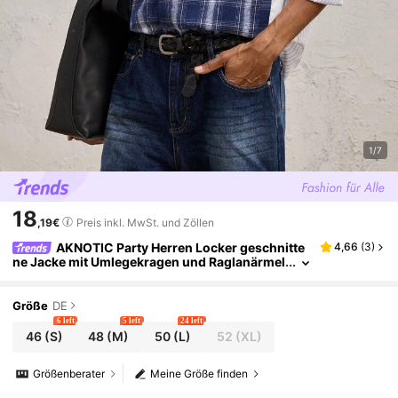
1/7
18
,19€
Preis inkl. MwSt. und Zöllen
AKNOTIC Party Herren Locker geschnitte
4,66
(
3
)
ne Jacke mit Umlegekragen und Raglanärmel
n, Lässig Jacke für den Alltag, geeignet für H
erbst und Winter
Größe
DE
6 left
5 left
24 left
46
(S)
48
(M)
50
(L)
52
(XL)
Größenberater
Meine Größe finden