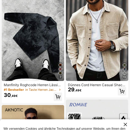
7
13
Manfinity Roghcode Herren Lässig
Dünnes Cord Herren Casual Shack
29
Rave Jacke mit durchgehendem M
et mit zwei aufgesetzten Taschen,
#1 Bestseller
in Taste Herren Jacken und Mäntel
,49€
uster, Reißverschluss, Langarm, für
minimalistisches Langarmhemd für
30
,49€
den Herbst
den Alltag, Ausflüge, Pendeln und S
treetwear
Wir verwenden Cookies und ähnliche Technologien auf unserer Website, um Ihnen den