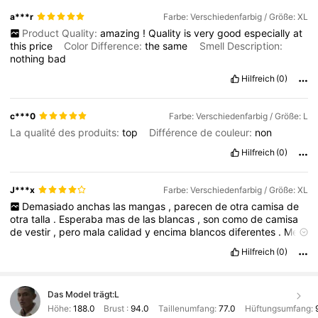
a***r
Farbe: Verschiedenfarbig / Größe: XL
Product Quality:
amazing
!
Quality
is
very
good
especially
at
this
price
Color Difference:
the
same
Smell Description:
nothing
bad
Hilfreich
(0)
c***0
Farbe: Verschiedenfarbig / Größe: L
La qualité des produits:
top
Différence de couleur:
non
Hilfreich
(0)
J***x
Farbe: Verschiedenfarbig / Größe: XL
Demasiado
anchas
las
mangas
,
parecen
de
otra
camisa
de
otra
talla
.
Esperaba
mas
de
las
blancas
,
son
como
de
camisa
de
vestir
,
pero
mala
calidad
y
encima
blancos
diferentes
.
Me
la
quedo
,
pero
arreglar
é
las
mangas
.
Adem
á
s
,
el
pu
ñ
o
es
Hilfreich
(0)
muy
largo
y
solo
tiene
un
bot
ó
n
y
queda
abierto
....
Das Model trägt:
L
Höhe:
188.0
Brust :
94.0
Taillenumfang:
77.0
Hüftungsumfang: