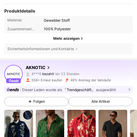
Produktdetails
Material:
Gewebter Stoff
Zusammensetzung:
100% Polyester
Mehr anzeigen
Sicherheitsinformationen und Kontakte
AKNOTIC
214K Follower
4,76
4***6
bezahlt
Vor 22 Stunden
m***a
ist
Vor 30 Minuten
gefolgt
55K+ Erneut kaufen
46% Anstieg der Verkäufe
214K Follower
4,76
Dieser Laden wurde als
「Trendgeschäft」
ausgewählt
Folgen
Alle Artikel
214K Follower
4,76
214K Follower
4,76