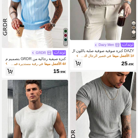
27
16
Dazy Men
DAZY كنزة صوفية صوفية صلبة باللون ال
GRDR
مشمشي لقصيرة الرجال لفصل الصيف
1# الأفضل مبيعا
في قصير الرجال التريكو
كنزة صيفية رجالية من GRDR بتصميم م
25
ضلع وقصة فضفاضة وياقة دائرية وخامة م
4# الأفضل مبيعا
في رقبة مستديرة قمصان رجالية محبوكة
.49€
حبوكة خفيفة الوزن وأكمام قصيرة
15
.99€