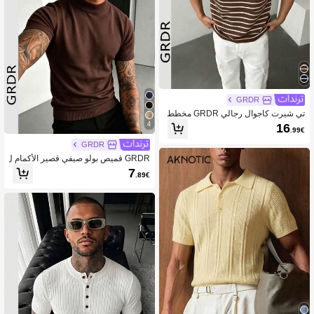
GRDR
تي شيرت كاجوال رجالي GRDR مخطط
باللون الأزرق الداكن والأبيض - موضة صي
4
16
.99€
فية بسيطة بأكمام قصيرة
GRDR
GRDR قميص بولو صيفي قصير الأكمام ل
لرجال بلون سادة، مناسب للخروجات ال
7
.89€
صيفية، أساسي للأناقة العصرية