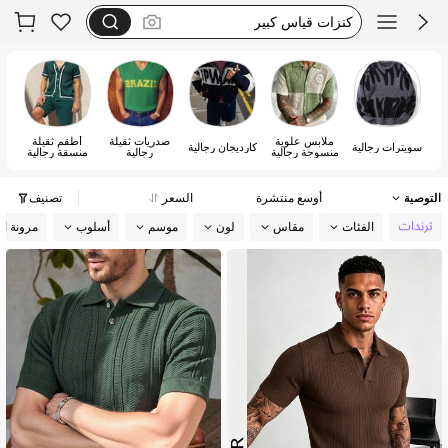
هدايا للرجال
kofta herr
dazy men
ملابس علوية
صدريات ثقيلة
أطقم ثقيلة
سويترات رجالية
كارديجان رجالية
منسوجة رجالية
رجالية
منسقة رجالية
التوصية
أوسع منتشرة
السعر
تصنيف
الفئات
مقاس
لون
موسم
أسلوب
مرونة ا