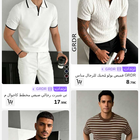
GRDR
GRDR قميص بولو مُحبك للرجال مناس
ب للأنشطة الخارجية، ضروري لإطلالات ع
5
8
.79€
صرية
GRDR
تي شيرت رجالي صيفي مخطط كاجوال م
حبوك رقيق بأكمام قصيرة - ملابس مريحة
17
.99€
بتصميم بسيط