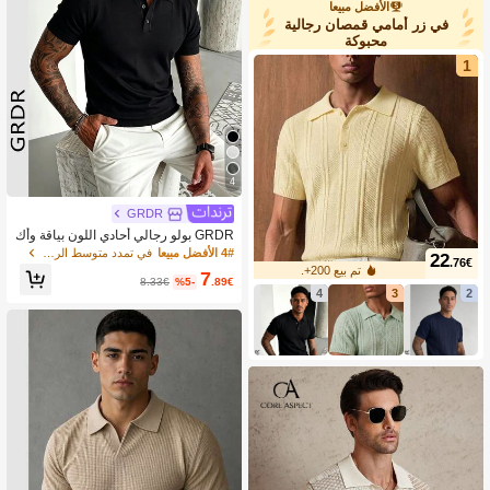
الأفضل مبيعا
في زر أمامي قمصان رجالية
محبوكة
1
4
GRDR
GRDR بولو رجالي أحادي اللون بياقة وأك
مام قصيرة مصنوع من الأقمشة المحبوكة
4# الأفضل مبيعا
في تمدد متوسط الرجال التريكو
22
.76€
تم بيع 200+.
7
8.33€
%5-
.89€
4
3
2