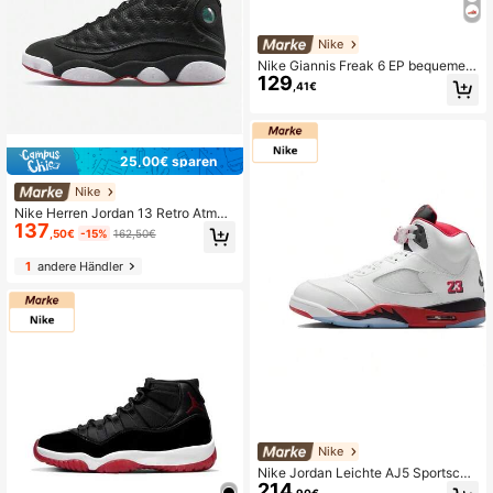
Nike
Nike Giannis Freak 6 EP bequeme v
129
ielseitige rutschfeste strapazierfähi
,41€
ge Low-Top Basketballschuhe für
Herren
25,00€ sparen
Nike
Nike Herren Jordan 13 Retro Atmun
137
gsaktive Trainings-Basketballschu
,50€
-15%
162,50€
he 414571-062
1
andere Händler
Nike
Nike Jordan Leichte AJ5 Sportschu
214
he für Herren – Winter-Dämpfungs-
,90€