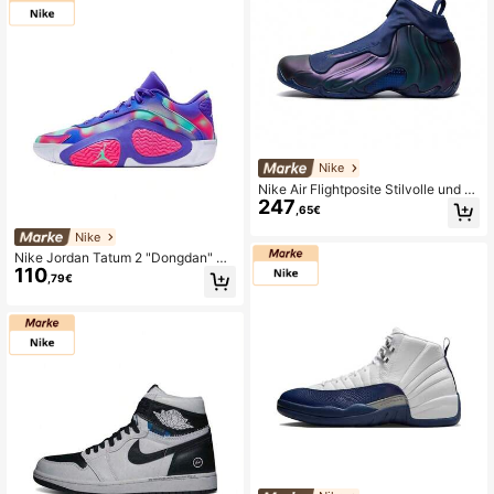
Nike
Nike Air Flightposite Stilvolle und b
247
equeme Mid-Top Basketballschuhe
,65€
für Herren, Schwarz/Lila, 2025 Editi
on
Nike
Nike Jordan Tatum 2 "Dongdan" Ba
110
sketballschuhe, Herren, Lila, Beque
,79€
m, Stoßabsorbierend, Rutschfest, la
nganhaltend, Low-Top