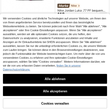
Nike
Nike Jordan Luka .77 PF bequeme
119
vielseitige rutschfeste langanhalten
,17€
Nike
d Low-Top Freizeitsneaker, Schwar
Wir verwenden Cookies und ähnliche Technologien auf unserer Website, um Ihnen den
z, für Herren
Nike Jordan Luka 3 PF 'Photo Finis
von Ihnen angeforderten Service bereitzustellen und Ihnen das bestmögliche
119
h' modische leichte gepolsterte ruts
,17€
Webseitenerlebnis zu bieten. Sie können jederzeit nach Ihrer Wahl "Alle ablehnen", "Alle
chfeste Low-Top Basketballschuhe
akzeptieren" oder Ihre Cookie-Einstellungen anpassen. Wenn Sie "Alle akzeptieren"
für Herren
1
andere Händler
auswählen, werden wir alle optionalen Cookies setzen, die uns helfen, den
Datenverkehr zu analysieren, erweiterte Funktionen anzubieten und Inhalte und
Anzeigen an Ihr Einkaufserlebnis bei SHEIN anzupassen. Wenn Sie "Alle ablehnen"
auswählen, lassen Sie nur die unbedingt erforderlichen Cookies zu, die unsere Website
zum Laufen bringen. Sie können diese in den Browsereinstellungen deaktivieren, was
jedoch die Funktionalität der Website beeinträchtigen kann. Um mehr über die von uns
verwendeten Cookies zu erfahren und Ihre optionalen Cookie-Einstellungen
anzupassen, wählen Sie bitte "Cookies verwalten". Weitere Informationen darüber, wie
wir die von uns erfassten Daten verarbeiten,
finden Sie in unserer
Datenschutzerklärung.
Alle ablehnen
Nike
Nike WITNESS IX EP vielseitige & b
1
116
equeme Low-Top Basketballschuh
,94€
1
e für Herren
Alle akzeptieren
Nike
Nike Air Zoom G.T. Cut CROSS beq
101
ueme Low-Top-Basketballschuhe
Cookies verwalten
,48€
mit Camo-Muster, Unisex, Olivgrün