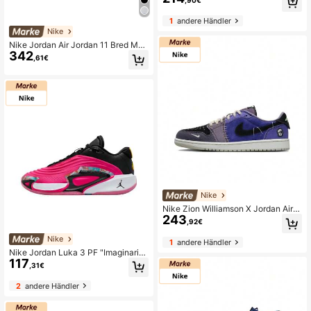
und Grip-Freizeitschuhe HQ7978-1
01
1
andere Händler
Nike
Nike Jordan Air Jordan 11 Bred Mes
342
h Lackleder Playoffs Stil Bequeme l
,61€
anganhaltend High-Top Retro Bask
etball Schuhe Unisex Schwarz/Rot/
Weiß
Nike
Nike Zion Williamson X Jordan Air J
243
ordan 1 Low OG 'Regency Purple A
,92€
nd Dark Raisin' Voodoo Doll Colorw
ay Low-Top Retro Basketball Schu
Nike
1
andere Händler
he Herren Dunkelblau
Nike Jordan Luka 3 PF "Imaginariu
117
m" Bequeme & Vielseitige, Rutschfe
,31€
ste & langanhaltend, Low-Top Bask
etballschuhe, Rosa & Schwarz Für
2
andere Händler
Herren