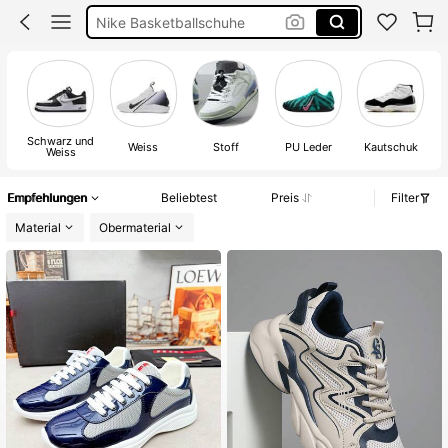
Nike Basketballschuhe
Nike Air Jordans
Jordan 4 Schuhe
Schwarz und
Weiss
Stoff
PU Leder
Kautschuk
Weiss
Empfehlungen
Beliebtest
Preis
Filter
Material
Obermaterial