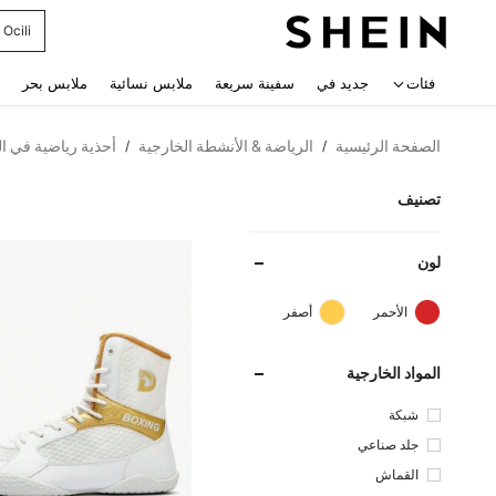
Ocili
 navigate search
فئات
جديد في
سفينة سريعة
ملابس نسائية
ملابس بحر
الصفحة الرئيسية
الرياضة & الأنشطة الخارجية
أحذية رياضية في ال
/
/
تصنيف
لون
الأحمر
أصفر
المواد الخارجية
شبكة
جلد صناعي
القماش