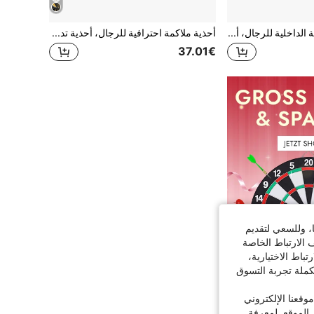
أحذية تدريب الملاكمة الداخلية للرجال، أحذية مصارعة المنافسة بنعل مطاطي، أحذية القتال
أحذية ملاكمة احترافية للرجال، أحذية تدريب لياقة داخلية للمصارعة، أحذية قتال حر عالية الرقبة، مناسبة للفنون القتالية والساندا
37.01€
ا، وللسعي لتقديم
 الارتباط الخاصة
اط الاختيارية،
كملة تجربة التسوق
قعنا الإلكتروني
الموقع. لمعرفة