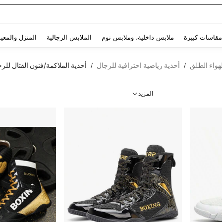
Use up and down arrow keys to البحث الأخير and البحث والعثور. Press Enter to select.
مقاسات كبيرة
ملابس داخلية، وملابس نوم
الملابس الرجالية
المنزل والمعي
هواء الطلق
أحذية رياضية احترافية للرجال
أحذية الملاكمة/فنون القتال للر
/
/
المزيد