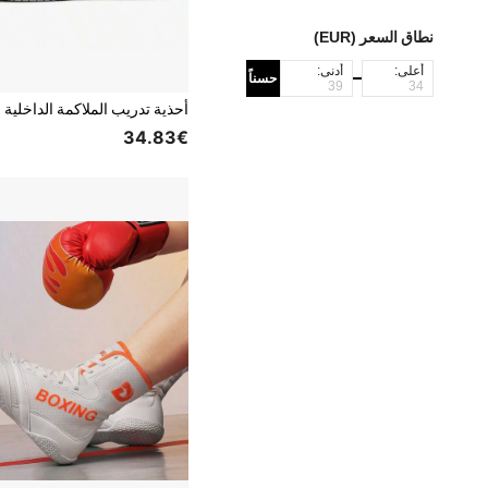
نطاق السعر (EUR)
أعلى:
أدنى:
حسناً
34.83€