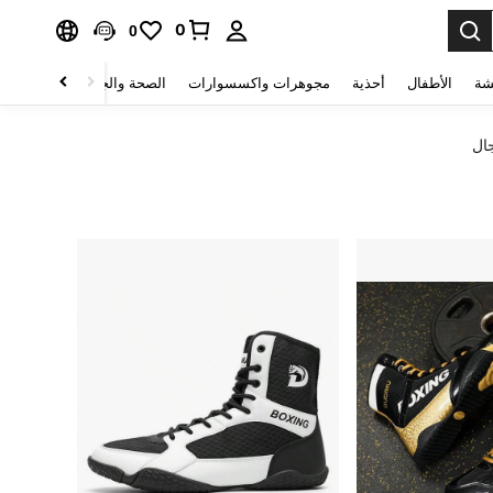
0
0
شة
الأطفال
أحذية
مجوهرات واكسسوارات
الصحة والجمال
منسوجات 
جال