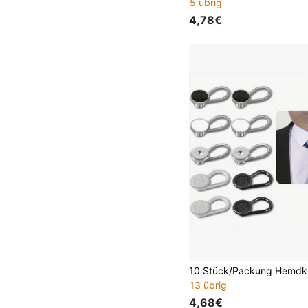
5 übrig
4,78€
13 übrig
4,68€