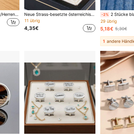
1 Paar Halloween Hochzeit/Herren 26 Englische Buchstaben Zeit Edelstein Manschettenknöpfe, modische kreative Accessoires für französisches Hemd, Hochzeitssaison Bräutigam Manschettenknöpfe
Neue Strass-besetzte österreichische Kristall Manschettenknöpfe, minimalistisches Cut Out Twist-Design, geeignet für Hochzeiten, Partys, Feiertage und den täglichen Gebrauch
2 Stücke blaue Blumen Emaille Knopfabdeckungen, abnehmbare Clip-On Manschettenknö
-2%
11 übrig
29 übrig
4,35€
5,18€
5,30€
1
andere Händl