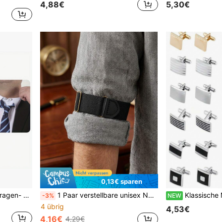
4,88€
5,30€
0,13€ sparen
10 Stück/Packung Hemdkragen- und Krawattenvergrößerer für Herren, bequeme Krawattenverlängerung, ein ideales Geschenk zur Schulanfang, elegantes, lässiges Geschäftsgeschenk für Bräutigam und Trauzeugen, Halloween-Accessoires, Lehrertag
1 Paar verstellbare unisex Nylon elastische Ärmelhalter, Business Anti-Rutsch Armbänder, Manschettenhalter, Barkeeper Ärmelhalter
Klassische Manschettenknöpfe für Herren, geeignet für Hemden, Anzüge und andere
-3%
NEW
4 übrig
4,53€
4,16€
4,29€