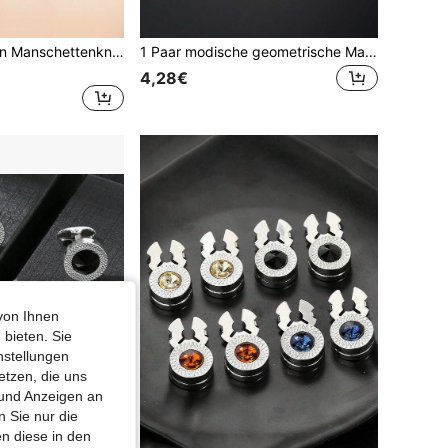
2/6 Stücke Herren Manschettenknöpfe Silber Schwarz Manschettenknöpfe Premium Stahl Schmuck Elegant und Klassisch Set Ideal für Hochzeit, Party, Zeremonie
1 Paar modische geometrische Manschettenknöpfe, stilvolles Accessoire als Geschenk für Männer, elegant für Schule, Lässig, Business und Hochzeitssaison, Geschenk für Bräutigam & Trauzeugen
4,28€
von Ihnen
 bieten. Sie
nstellungen
etzen, die uns
 und Anzeigen an
 Sie nur die
n diese in den
0,39€ sparen