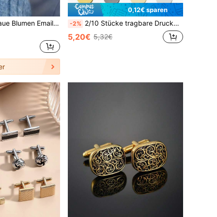
0,12€ sparen
pfe, elegante Blumen Hemdverzierungen, ohne Nähen abnehmbare Knöpfe für Blusen, modischer Schmuckzubehör für Frauen
2/10 Stücke tragbare Druckknopf dekorative Schnalle Hemdenknopf Manschettenknopf DIY dekorative Schnalle Basis
-2%
5,20€
5,32€
er