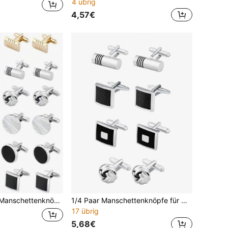
4 übrig
4,57€
 Anlässe, elegantes Geschenk für Hochzeiten, Bräutigame, Geschäftsanlässe, Vatertag und auch ideal für die Schule
1/4 Paar Manschettenknöpfe für Herren, klassische Manschettenknöpfe in Silber und Schwarz, gestreift, Scheibe, Quadrat, Rechteck, Manschettenknöpfe für Hemd und Anzug, Herrenmanschettenknöpfe
17 übrig
5,68€