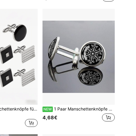
2/8 Stücke Manschettenknöpfe für Herren, modische Manschettenknöpfe für Herren, silberne Manschettenknöpfe als Geschenk für Vater, Ehemann, Freund, Büro, Hochzeit
1 Paar Manschettenknöpfe mit Glaseinlage, elegantes Schneeflockenmuster, Herren-Geschenk, formeller Schmuck, Modeaccessoire, klassisches Weihnachtsdesign, raffinierter Stil
NEW
4,68€