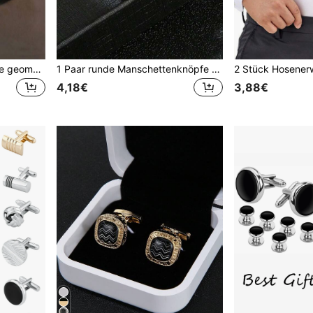
2 Stück/4 Stück glänzende geometrische Kupfer Manschettenknöpfe, Gold- & Silberfarben Französische Hemd Manschettenknöpfe für Herren, geeignet für Party, Verlobung, Geschäft, Alltag
1 Paar runde Manschettenknöpfe aus Legierung mit Emaille, modische schwarze Farbe, elegant für Schule, Lässig, Business, Hochzeit, Geschenk für Bräutigam & Trauzeugen
4,18€
3,88€