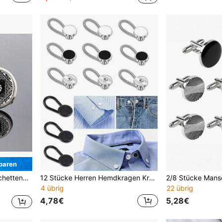
paren
oire für Hochzeit und Business-Outfit
12 Stücke Herren Hemdkragen Krawattenverlängerung, elastischer Knopfverlängerung geeignet für Hemden, Krawatten und Herren Hemden halbe Größe Halsverlängerung, Herren Neuheitsknöpfe, Manschettenverlängerung
4 übrig
22 übrig
4,78€
5,28€