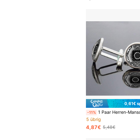
0,61€ s
1 Paar Herren-Manschettenknöpfe mit Glaseinlage und geometrischem Muster, elegantes Geschenk, Modeaccess
-11%
5 übrig
4,87€
5,48€