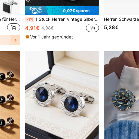
0,07€ sparen
1 Paar Manschettenknöpfe für Herren, klassischer Ton, Manschettenknöpfe silber, gold und schwarz gestreift, Scheibe, quadratisch, rechteckig, Hemden, Anzüge, Herren Manschettenknöpfe für Hochzeit, Bräutigam, Business & Vater, elegantes Geschenk, Schule
1 Stück Herren Vintage Silber Metall Rund Wellenstreifen Manschettenknöpfe, verstellbares Hemd Ärmel Manschetten Accessoire für lässigen Alltag, Halloween, Schule, elegante Geschäftskleidung, Hochzeitssaison Geschenk für Bräutigam & Trauzeugen
-1%
5,28€
4,91€
4,98€
Vor 1 Jahr gegründet