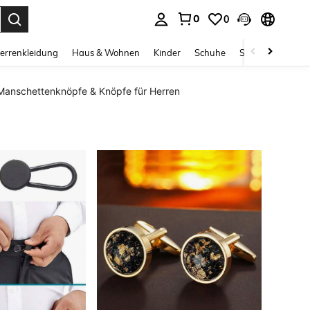
0
0
ess Enter to select.
errenkleidung
Haus & Wohnen
Kinder
Schuhe
Schmuck & Acces
Manschettenknöpfe & Knöpfe für Herren