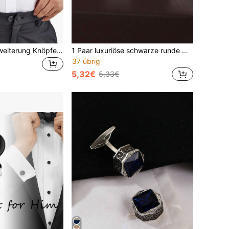
2 Stück Hosenerweiterung Knöpfe in Schwarz, glatte Gummi Multifunktions Taillenerweiterung, ideales Geschenk für Männer Schule, elegant, Lässig, Business, Hochzeitssaison Geschenk für Bräutigam & Trauzeugen
1 Paar luxuriöse schwarze runde Manschettenknöpfe mit Goldfolie und Sternenhimmel-Design, vergoldete französische Hemdenmanschettenknöpfe für Herren, elegante Business- und Hochzeits-Formalzubehör
37 übrig
5,32€
5,33€