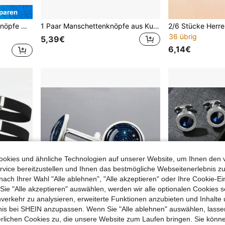
paren
klassisches Design, anspruchsvoller Stil
1 Paar Manschettenknöpfe aus Kupfer, Hochzeitsserie, Bräutigam, Braut, Schwiegervater, Schwiegermutter, Cousins, Name, französische Hemdenmanschettenknöpfe
36 übrig
5,39€
6,14€
okies und ähnliche Technologien auf unserer Website, um Ihnen den 
vice bereitzustellen und Ihnen das bestmögliche Webseitenerlebnis zu
nach Ihrer Wahl "Alle ablehnen", "Alle akzeptieren" oder Ihre Cookie-Ei
e "Alle akzeptieren" auswählen, werden wir alle optionalen Cookies s
nverkehr zu analysieren, erweiterte Funktionen anzubieten und Inhalte
bnis bei SHEIN anzupassen. Wenn Sie "Alle ablehnen" auswählen, lassen
erlichen Cookies zu, die unsere Website zum Laufen bringen. Sie könne