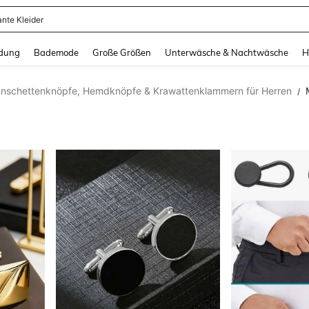
erkleid Damen
and down arrow keys to navigate search Zuletzt gesucht and Suche und Finde. Pr
dung
Bademode
Große Größen
Unterwäsche & Nachtwäsche
H
nschettenknöpfe, Hemdknöpfe & Krawattenklammern für Herren
/