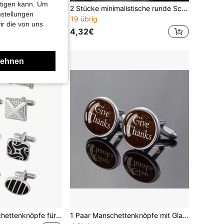
htigen kann. Um
ue und schwarze Pailletten-Hemd-Manschettenknöpfe, luxuriöses Dekorationsset geeignet für Business, Hochzeit, Party und Jahrestagsgeschenke
2 Stücke minimalistische runde Schildkröten Manschettenknöpfe, flache runde französische Business Manschettenknöpfe für Herrenhemden
nstellungen
19 übrig
ir die von uns
4,32€
lehnen
Klassische Manschettenknöpfe für Herren, silberne gestreifte Scheiben-Rechteck-Manschettenknöpfe, Hemd-Anzug-Herren-Schmuck oder -Accessoires für Hochzeit, Bräutigam, Geschäft, elegantes Geschenk
1 Paar Manschettenknöpfe mit Glaseinlage, inspirierendes Design "Give Thanks", elegantes rundes dekoratives Geschenk für Herren, für formelle Hemden