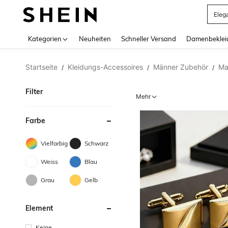
Somm
Use up 
Kategorien
Neuheiten
Schneller Versand
Damenbeklei
Startseite
Kleidungs-Accessoires
Männer Zubehör
Ma
/
/
/
Filter
Mehr
Farbe
Vielfarbig
Schwarz
Weiss
Blau
Grau
Gelb
Element
Keine