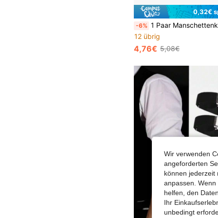
0,32€ s
1 Paar Manschettenknöpfe mit Glaseinlage, Klaviertasten und Musiknoten, elegantes Herren-Geschenk, formelles Kleidungszubehör, 
-6%
12 übrig
4,76€
5,08€
Wir verwenden Co
angeforderten Ser
können jederzeit 
anpassen. Wenn Si
helfen, den Date
Ihr Einkaufserle
unbedingt erford