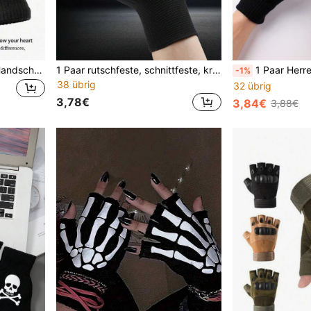
1 Paar Unisex Fingerlose Handschuhe mit Skelett-Handflächendruck, geeignet für Halloween-Kostüme und den täglichen Gebrauch, winterliche Wärme
1 Paar rutschfeste, schnittfeste, kratzfeste, UV-beständige, strapazierfähige fingerlose Arbeitshandschuhe
1 Paar Herren einfarbige fingerlose gestrickte Han
-1%
38 übrig
32 übrig
3,78€
3,84€
3,88€