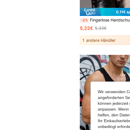
0,11€ s
Fingerlose Handschuhe für Herren, geeignet für Outdoor-Aktivitäten, Radfahren
-2%
5,22€
5,33€
1
andere Händler
Wir verwenden Co
angeforderten Ser
können jederzeit 
anpassen. Wenn Si
helfen, den Date
Ihr Einkaufserle
unbedingt erford