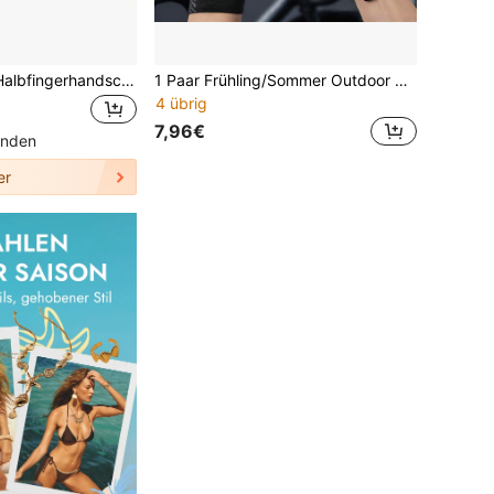
1 Paar Punk-Stil Halbfingerhandschuhe, Outdoor Fahrrad Motorrad Handschuhe für den Sommer
1 Paar Frühling/Sommer Outdoor Fitness Handschuhe, fingerlose atmungsaktive Mesh Radfahrhandschuhe, dünne bequeme schnelltrocknende elastische Sport Handschuhe, Unisex, geeignet für Fitnessstudio, Yoga, Radfahren und andere Outdoor Aktivitäten
4 übrig
7,96€
unden
er