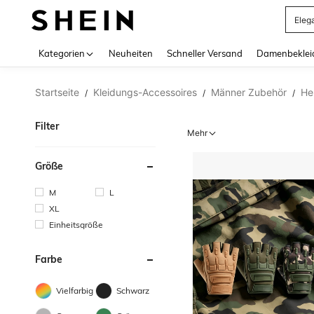
Somm
Use up 
Kategorien
Neuheiten
Schneller Versand
Damenbeklei
Startseite
Kleidungs-Accessoires
Männer Zubehör
He
/
/
/
Filter
Mehr
Größe
M
L
XL
Einheitsgröße
Farbe
Vielfarbig
Schwarz