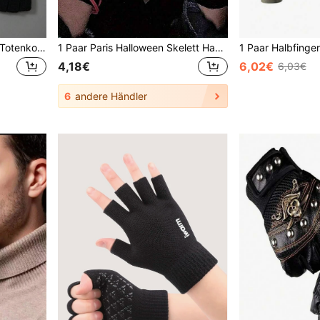
1 Paar einfarbige Cartoon-Totenkopf-Handschuhe, kurze fingerlose Strickhandschuhe, Halbfinger, Gothic-Stil, warme Handschuhe für Herbst und Winter
1 Paar Paris Halloween Skelett Handschuhe, Schwarz & Weiß Knochen Muster Vollfinger Handschuhe, Erwachsenen Horror Cosplay Party Kostüm Accessoire
4,18€
6,02€
6,03€
6
andere Händler