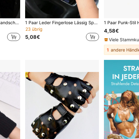
1 Paar Herren Fingerlose Handschuhe, Fahr- & Streetdance-Performance-Handschuhe, Ganzjahres-Dünne Fingerlose Radsport-Handschuhe
1 Paar Leder Fingerlose Lässig Sport Stil Handschuhe, Mode Street Dance für Herren
23 übrig
4,58€
5,08€
Viele Stammk
1
andere Händl