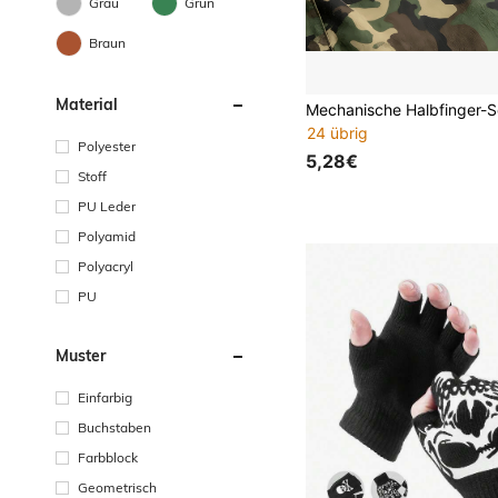
Grau
Grün
Braun
Material
24 übrig
Polyester
5,28€
Stoff
PU Leder
Polyamid
Polyacryl
PU
Muster
Einfarbig
Buchstaben
Farbblock
Geometrisch