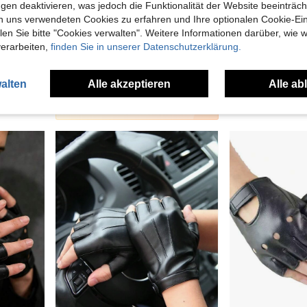
gen deaktivieren, was jedoch die Funktionalität der Website beeinträc
n uns verwendeten Cookies zu erfahren und Ihre optionalen Cookie-Ei
n Sie bitte "Cookies verwalten". Weitere Informationen darüber, wie w
verarbeiten,
finden Sie in unserer Datenschutzerklärung.
1 Paar unisex Mode schwarze Halbfinger PU Handschuhe, Punk Nachtclub Hip-Hop Performance - Fotografie - Tanz / Warme Handschuhe / Geeignet für Motorradfahren, Party, Pole Dance Nachtclub Tanzaufführung, Hochzeit, Motorradfahren Fahrhandschuhe, Sommer, Festival, Männergeschenke, Camping
1 Paar fingerlose Gewichthebe- und Fitness-Handschuhe, atmungsaktive stoßabsorbierende Radfahrer- und Outdoor-Sport-Handschuhe, Schwarz-Splicing-Design, Sommer, Festival, Männergeschenke, Camping
2 übrig
30 übrig
5,38€
5,08€
alten
Alle akzeptieren
Alle ab
2
andere Händler