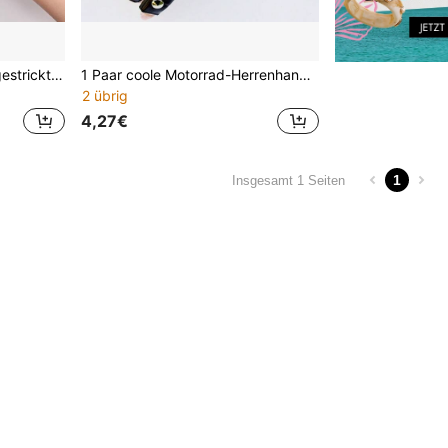
Herren Winter Halbfinger gestrickte Handschuhe zum Schreiben, Büro, Radfahren, Studenten, warme Alpaka-Wolle dicke elastische Fahrhandschuhe, Sommer, Festival
1 Paar coole Motorrad-Herrenhandschuhe mit Nieten, unkonventionelle Halbfinger-Handschuhe, Punk-Handschuhe, Streetdance-Halbfinger-Handschuhe, fingerlose Performance-Handschuhe, minimalistischer personalisierter fingerloser Stil, langanhaltend bequeme Outdoor-Handschuhe, fingerloses Design, rutschfeste langanhaltend Handschuhe für Radfahren, Klettern und Fitness
2 übrig
4,27€
1
Insgesamt 1 Seiten