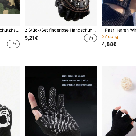
Mechanische Halbfinger-Schutzhandschuhe für Sport, rutschfeste atmungsaktive taktische Handschuhe, stoßabsorbierende Trainings-Fahrrad-Outdoor-Funktionshandschuhe
2 Stück/Set fingerlose Handschuhe, unisex Punk-Stil Halbfinger Lederhandschuhe, geeignet für Radfahren, Fitness, Sport, Taktik, Wandern und andere Outdoor-Aktivitäten, rutschfeste atmungsaktive Mesh-Handschuhe
27 übrig
5,21€
4,88€