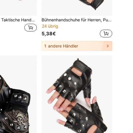
1 Paar Halbfinger Taktische Handschuhe für Männer, zum Outdoor Radfahren, rutschfest und abriebfest für Sport, Bergsteigen, Fitness und Kampftraining
Bühnenhandschuhe für Herren, Punk Street Dance Nieten, halbe Finger offenbarend, Nachtclub-Auftritt, Motorradhandschuhe, Herrengeschenke, Camping
24 übrig
5,38€
1
andere Händler