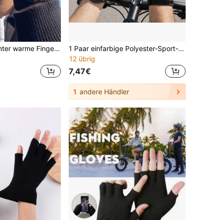
1 Paar Herren Winter warme Fingerlose Handschuhe, geeignet für Arbeit, Studium, Fahren und Tippen. Unisex fingerlose Handschuhe.
1 Paar einfarbige Polyester-Sport-Handschuhe mit offenen Fingern, elastisch, rutschfest, lässig, Frühling/Herbst
12 übrig
7,47€
1
andere Händler