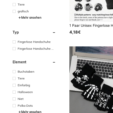
Tiere
grafisch
Mehr ansehen
4,18€
Typ
Fingerlose Handschuhe
Fingerlose Handschuhe mit
halber Handfläche
Element
Buchstaben
Tiere
Einfarbig
Halloween
Niet
Polka Dots
Mehr ansehen