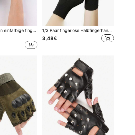
dschuhe, warm und windundurchlässig für Herbst/Winter Alltagsgebrauch
1/3 Paar fingerlose Halbfingerhandschuhe, Outdoor-Radfahren Warm Arbeitsschutzhandschuhe, Nylon elastisch Unisex atmungsaktiv Touchscreen Sport Radfahrhandschuhe
3,48€