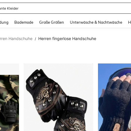
erkleid Damen
and down arrow keys to navigate search Zuletzt gesucht and Suche und Finde. Pr
dung
Bademode
Große Größen
Unterwäsche & Nachtwäsche
H
rren Handschuhe
Herren fingerlose Handschuhe
/