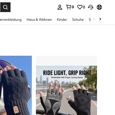
0
0
ess Enter to select.
errenkleidung
Haus & Wohnen
Kinder
Schuhe
Schmuck & Acces