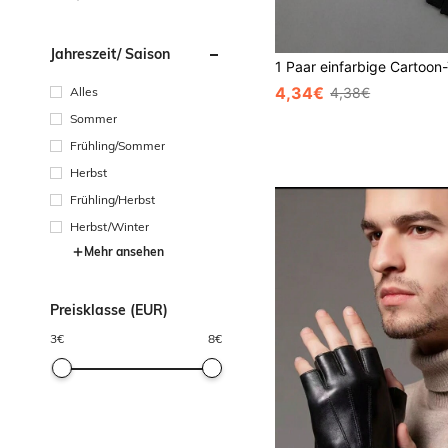
Jahreszeit/ Saison
4,34€
4,38€
Alles
Sommer
Frühling/Sommer
Herbst
Frühling/Herbst
Herbst/Winter
Mehr ansehen
Preisklasse (EUR)
3
€
8
€