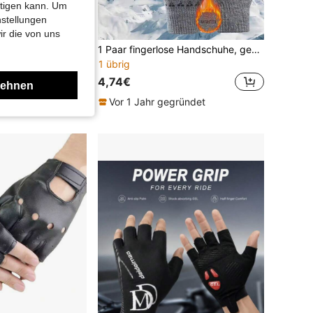
htigen kann. Um
nstellungen
ir die von uns
1 Paar Leichte Eisseide Fingerlose Sonnenschutzhandschuhe für Herren & Damen, geeignet für Outdoor, Autofahren, Radfahren, Angeln
1 Paar fingerlose Handschuhe, gestrickte warme Handschuhe mit Thermofutter für Herren, Outdoor-Radfahren, Winteraccessoires für Winter, Sommer, Festivals
1 übrig
4,74€
lehnen
Vor 1 Jahr gegründet