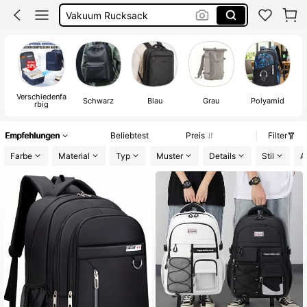
Rucksack Für Reisen
Schul Tasche
Rucksack Herren
Verschiedenfa
Schwarz
Blau
Grau
Polyamid
rbig
Empfehlungen
Beliebtest
Preis
Filter
Farbe
Material
Typ
Muster
Details
Stil
A