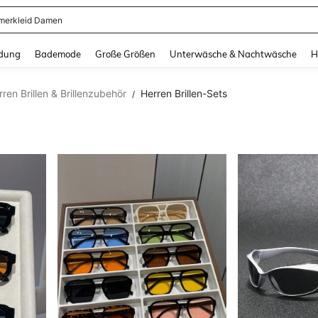
erkleid Damen
and down arrow keys to navigate search Zuletzt gesucht and Suche und Finde. Pr
dung
Bademode
Große Größen
Unterwäsche & Nachtwäsche
H
rren Brillen & Brillenzubehör
Herren Brillen-Sets
/