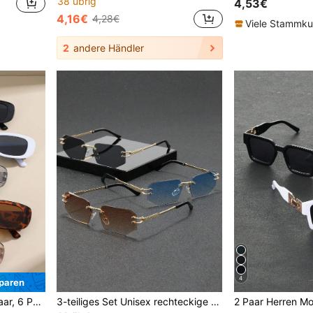
38 übrig
4,53€
4,16€
4,28€
Viele Stammk
2
andere Händler
4
paren
1 Paar, 3 Paar, 4 Paar, 5 Paar, 6 Paar, 7 Paar, 20 Paar Unisex Modebrillen, geeignet für den täglichen Gebrauch, Partys, Veranstaltungen, alle Jahreszeiten
3-teiliges Set Unisex rechteckige randlose Mode-Metallbrillen, hochwertige Brillen, geeignet für internationale Modewochen und den Alltag,