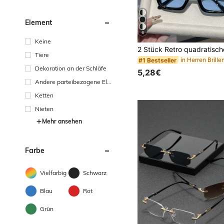
Element
6
Keine
Tiere
in Herren Brille
#1 Bestseller
Dekoration an der Schläfe
5,28€
Andere parteibezogene Ele
mente
Ketten
Nieten
Mehr ansehen
Farbe
Vielfarbig
Schwarz
Blau
Rot
Grün