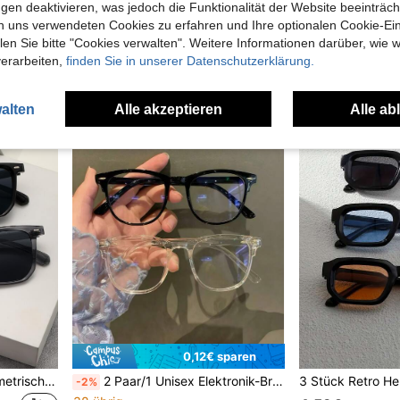
(1000+)
gen deaktivieren, was jedoch die Funktionalität der Website beeinträc
in Herren Brillensets
in Herren Brillensets
#6 Bestseller
#6 Bestseller
5,58€
n uns verwendeten Cookies zu erfahren und Ihre optionalen Cookie-Ei
(1000+)
(1000+)
7,61€
n Sie bitte "Cookies verwalten". Weitere Informationen darüber, wie w
in Herren Brillensets
#6 Bestseller
(1000+)
verarbeiten,
finden Sie in unserer Datenschutzerklärung.
Vor 1 Jahr gegründet
alten
Alle akzeptieren
Alle ab
0,12€ sparen
2 Paar Herren Plastik Geometrische Klassische Zeitlose Brillen, geeignet für Autofahren, Straßenfotografie, Urlaubskostüme, Urlaubsgeschenke, Outdoor-Freizeitaktivitäten, Sommerurlaub am Strand, Outdoor-Reisen und andere Anlässe.
2 Paar/1 Unisex Elektronik-Brillen, schützen die Augen vor Schäden durch TV- und Computerbildschirme, klare Brillen-Accessoires
-2%