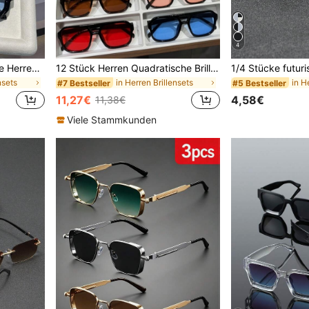
4
2 Stück Retro quadratische Herren-Modebrillen, kleiner Rahmen, für Straße, Alltag, Foto, Radfahren, Strand, Urlaub, Geschenk, Party, Weihnachten, Y2K Ästhetik
12 Stück Herren Quadratische Brillen, Mode Outdoor Straßenfotografie, Reise, Business, Lässig Tragen für Sommer Strand Urlaub, Outdoor, Reise
nsets
in Herren Brillensets
in H
#7 Bestseller
#5 Bestseller
11,27€
4,58€
11,38€
Viele Stammkunden