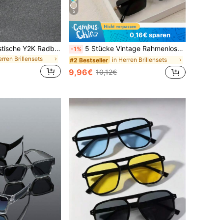
5
0,16€ sparen
1/4 Stücke futuristische Y2K Radbrillen, Unisex Punk Sportbrillen zum Autofahren, Laufen, Wandern und Strandtragen
5 Stücke Vintage Rahmenlose Metallbrillen für Paar, beste Geschenkwahl, minimalistisch
-1%
erren Brillensets
in Herren Brillensets
#2 Bestseller
9,96€
10,12€