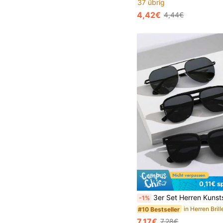
37 übrig
4,42€
4,44€
0,11€ s
3er Set Herren Kunststoff und Metall geometrische Brillen für Outdoor-Aktivit
-1%
in Herren Bril
#10 Bestseller
7,17€
7,28€