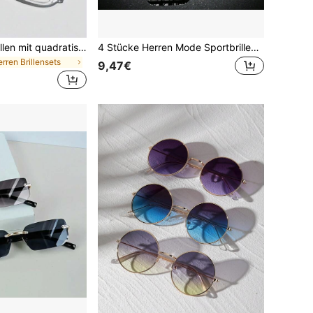
2 Paar Herren-Brillen mit quadratischer Form, schwarze transparente Gläser mit Nieten-Akzent, klare Brillen für die Schule, Brillen-Accessoires für Herren
4 Stücke Herren Mode Sportbrillen, geeignet für Wandern, Fitness, Laufen, Autofahren, ausgestattet mit TAC Hochleistungslinsen, ideal für den täglichen Casual-Stil, in verschiedenen Farben erhältlich, perfekt für Sommerurlaub am Strand, Outdoor-Aktivitäten und Reisen
erren Brillensets
9,47€