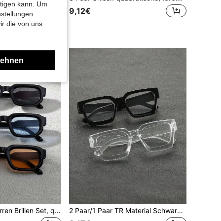
htigen kann. Um
9,12€
nstellungen
ir die von uns
lehnen
3 Stück Retro Herren Brillen Set, quadratischer kleiner Rahmen, geeignet für täglichen Sommer-Gebrauch und Fotografie
2 Paar/1 Paar TR Material Schwarz und Transparent Grau Geometrisches Muster Vollrahmen Herrenbrille, geeignet für den Alltag, Büro, Musikfestival, Verabredungen und verschiedene Gesichtsformen.