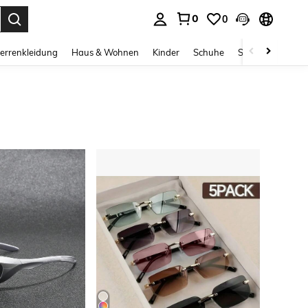
0
0
ess Enter to select.
errenkleidung
Haus & Wohnen
Kinder
Schuhe
Schmuck & Acces