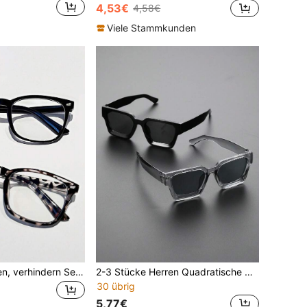
4,53€
4,58€
Viele Stammkunden
Unisex Modebrillen, verhindern Sehermüdung, geeignet für Computer, TV, Gaming und Smartphone Nutzung, transparente Gläser, stilvolle Schutzbrillen für die Augen
2-3 Stücke Herren Quadratische Kunststoffrahmen Modische Klassische Brillen für Outdoor, Alltag, Urlaub, Autofahren, Bekleidungszubehör
30 übrig
5,77€