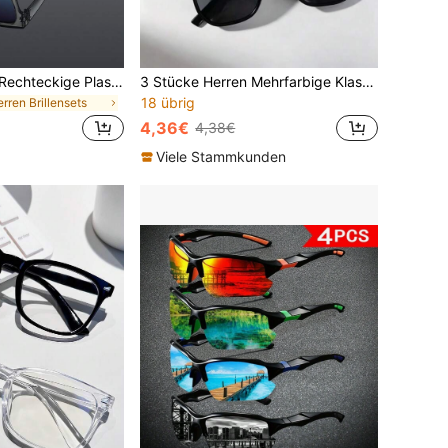
3 Stücke Herren Rechteckige Plastikrahmen Brillen, Street-Style klassisch dick & elegant, modernes minimalistisches Design, vielseitiger Modeaccessoire geeignet für Straßenfotografie, Musikfestivals, Angeln, Autofahren, Outdoor-Aktivitäten, passend für alle Gesichtsformen
3 Stücke Herren Mehrfarbige Klassische Retro Sommer Urlaubs Lässig Mode
18 übrig
erren Brillensets
4,36€
4,38€
Viele Stammkunden