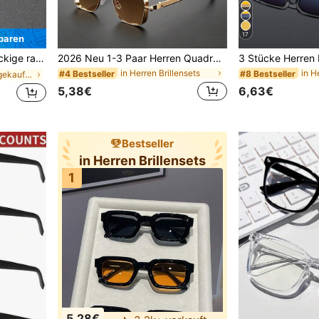
17
paren
nlässe, geschäftliche Anlässe, Pendeln und Reisen.
2026 Neu 1-3 Paar Herren Quadratische Rahmen Gold/Silber Retro Steampunk Metallrahmen Modebrillen, geeignet für Old Money Stil, Veranstaltungen, Partys, Feiertage
in Herren Brillensets
in H
#4 Bestseller
#8 Bestseller
in Häufig nachgekauft Herrenbrillen & Brillenzubeh
5,38€
6,63€
Bestseller
in Herren Brillensets
1
5,28€