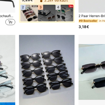
3.2k+ verkauft
2
3
4
Modische Herren Brillen, hochauflösende Fantasy Gläser, vintage quadratischer Rahmen, stilvolle Mehrfarbigkeit, geeignet für täglichen Gebrauch, Straßeneinkäufe, Foto-Requisite, ein- oder mehrteilig erhältlich, tolles Geschenk für Feiertage
in H
#9 Bestseller
3,18€