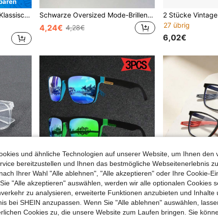
paren
ür Sommerstrandurlaub, Outdoor Aktivitäten und Reisen.
Schwarze Oversized Mode-Brillen, lässige, stilvolle Brillen geeignet für Männer und Frauen, geeignet für Outdoor-Sport, Partys, Urlaub, Reisen, Autofahren, Angeln, Radfahren und können auch als dekorative Fotografie-Requisiten für Sommerurlaub am Strand und Outdoor-Aktivitäten verwendet werden.
27 übrig
4,24€
4,28€
6,02€
okies und ähnliche Technologien auf unserer Website, um Ihnen den 
vice bereitzustellen und Ihnen das bestmögliche Webseitenerlebnis zu
nach Ihrer Wahl "Alle ablehnen", "Alle akzeptieren" oder Ihre Cookie-Ei
e "Alle akzeptieren" auswählen, werden wir alle optionalen Cookies s
nverkehr zu analysieren, erweiterte Funktionen anzubieten und Inhalte
bnis bei SHEIN anzupassen. Wenn Sie "Alle ablehnen" auswählen, lassen
in Herren Brillensets
#6 Bestseller
erlichen Cookies zu, die unsere Website zum Laufen bringen. Sie könne
2 Paar/1 Paar Herren Geometrische Rahmenbrillen, modernes minimalistisches Design, elegante Ästhetik, klare Gläser, perfektes Accessoire für Schule und Alltag
3-teiliges modisches Sportbrillen Set, retro quadratische Fahrrad-, Angel- und modische Brille mit verspiegelten eisblau getönten Gläsern für Sommer, Strand, Outdoor und Reisen