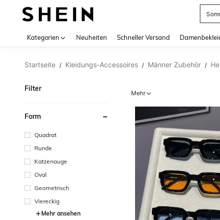
Somm
Use up 
Kategorien
Neuheiten
Schneller Versand
Damenbeklei
Startseite
Kleidungs-Accessoires
Männer Zubehör
He
/
/
/
Filter
Mehr
Form
Quadrat
Runde
Katzenauge
Oval
Geometrisch
Viereckig
Mehr ansehen