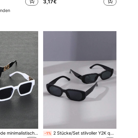
3,17€
unden
2 Paar Herren Mode minimalistische moderne Brillensets, geeignet für Autofahren, Camping, Angeln, Alltag, Straßenfotografie und auch ideal als Accessoire für Strandurlaub und Sommerreisen
2 Stücke/Set stilvoller Y2K quadratischer Rahmen, süße tägliche vintage Sportmode modische Brillen Accessoires für Strand, Outdoor, Reisen
-1%