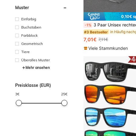
Muster
0,10€ s
Einfarbig
3 Paar Unisex rechteckige randlose Mode-Metallbrillen, hochwertige Brillen, geeignet für internationale Modewochen, den Alltag, soziale A
-1%
Buchstaben
#3 Bestseller
Farbblock
7,01€
7,11€
Geometrisch
Viele Stammkunden
Tiere
Überalles Muster
Mehr ansehen
Preisklasse (EUR)
3
€
25
€