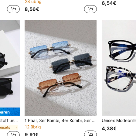
28 übrig
6,54€
8,56€
paren
äten und Straßenfotografie
1 Paar, 3er Kombi, 4er Kombi, 5er Kombi, 7 Paar unisex rechteckige klassische randlose Luxus Modebrillen, für den täglichen Gebrauch und als Outdoor-Reise-Accessoires
12 übrig
lensets
4,38€
9,91€