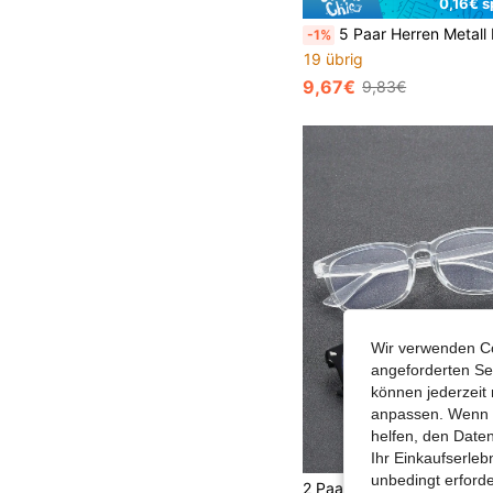
0,16€ s
5 Paar Herren Metall Klassische Quadratische Mode Brillen Set, geeignet für tropische Strandurlaube, Outdoor Freizeitaktivitäten, ideales Accessoire f
-1%
19 übrig
9,67€
9,83€
Wir verwenden Co
angeforderten Ser
können jederzeit 
anpassen. Wenn Si
helfen, den Date
Ihr Einkaufserle
unbedingt erford