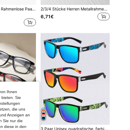
2 Stücke Vintage Rahmenlose Paar Metallbrille, beste Geschenkwahl, modisches klassisches Accessoire, hochwertig, langanhaltend, geeignet für Männer und Frauen bei vielen Anlässen
2/3/4 Stücke Herren Metallrahmen Runde Brillen, modisch für Outdoor-Aktivitäten, Zusammenkünfte und als Geschenkidee Strandaccessoires für Sommerurlaub, Outdoor, Reisen
6,71€
von Ihnen
 bieten. Sie
nstellungen
etzen, die uns
 und Anzeigen an
 Sie nur die
n diese in den
3 Paar quadratische Sport-Modebrillen, ultraleicht, Unisex, geeignet für Computer, Lesen, Gaming, Fernseher, Handy und mehr, Anti-Augenermüdung, transparente Gläser, Augenschutz, Stärke von +1,0 bis +4,0
3 Paar Unisex quadratische, farbige dekorative Brillen, modisch für den Alltag, Sport, Autofahren usw.