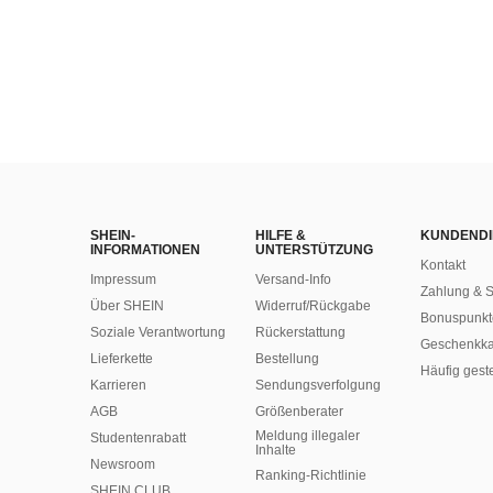
SHEIN-
HILFE &
KUNDENDI
INFORMATIONEN
UNTERSTÜTZUNG
Kontakt
Impressum
Versand-Info
Zahlung & S
Über SHEIN
Widerruf/Rückgabe
Bonuspunkt
Soziale Verantwortung
Rückerstattung
Geschenkka
Lieferkette
Bestellung
Häufig gest
Karrieren
Sendungsverfolgung
AGB
Größenberater
Meldung illegaler
Studentenrabatt
Inhalte
Newsroom
Ranking-Richtlinie
SHEIN CLUB