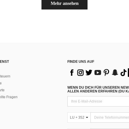
Mehr ansehen
ENST
FINDE UNS AUF
teuern
e
WENN DU DICH FÜR UNSEREN NEW
rte
ALLEN ANDEREN ERFAHREN (DU KA
ellte Fragen
LU + 352