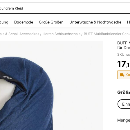
tjungfern Kleid
and down arrow keys to navigate search Zuletzt gesucht and Suche und Finde. Pr
dung
Bademode
Große Größen
Unterwäsche & Nachtwäsche
H
als & Schal-Accessoires
Herren Schlauchschals
BUFF Multifunktionaler Schl
/
/
BUFF M
für Da
SKU: s
17
,
PR
Ko
Größ
Ein
Menge