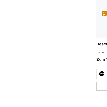
Besc
Sicherh
Zum 