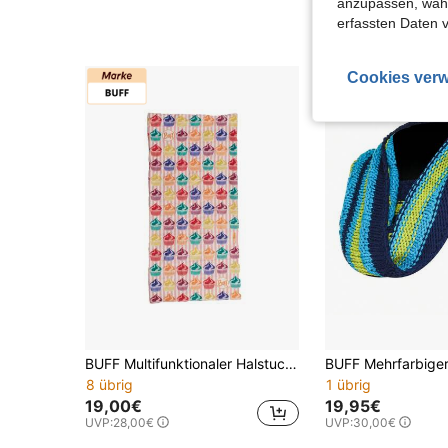
anzupassen, wähle
UVP:
28,00€
erfassten Daten 
Cookies verw
BUFF Multifunktionaler Halstuch 131100 Unisex
8 übrig
1 übrig
19,00€
19,95€
UVP:
28,00€
UVP:
30,00€