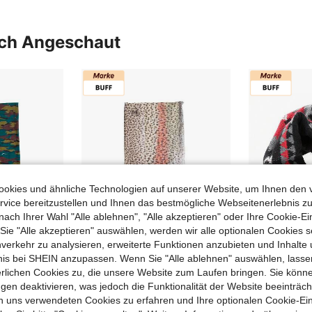
uch Angeschaut
okies und ähnliche Technologien auf unserer Website, um Ihnen den 
vice bereitzustellen und Ihnen das bestmögliche Webseitenerlebnis zu
nach Ihrer Wahl "Alle ablehnen", "Alle akzeptieren" oder Ihre Cookie-Ei
e "Alle akzeptieren" auswählen, werden wir alle optionalen Cookies s
nverkehr zu analysieren, erweiterte Funktionen anzubieten und Inhalte
bnis bei SHEIN anzupassen. Wenn Sie "Alle ablehnen" auswählen, lassen
erlichen Cookies zu, die unsere Website zum Laufen bringen. Sie könne
BUFF Multifunktionaler Halstuch 130400 Unisex
BUFF Multifunktionaler Halstuch 130100 Unisex
gen deaktivieren, was jedoch die Funktionalität der Website beeinträc
4 übrig
14,25€
n uns verwendeten Cookies zu erfahren und Ihre optionalen Cookie-Ei
UVP:
38,00€
19,00€