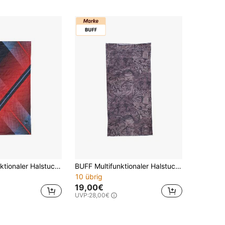
BUFF Multifunktionaler Halstuch 132600 Unisex
BUFF Multifunktionaler Halstuch 130600 Unisex
10 übrig
19,00€
UVP:
28,00€