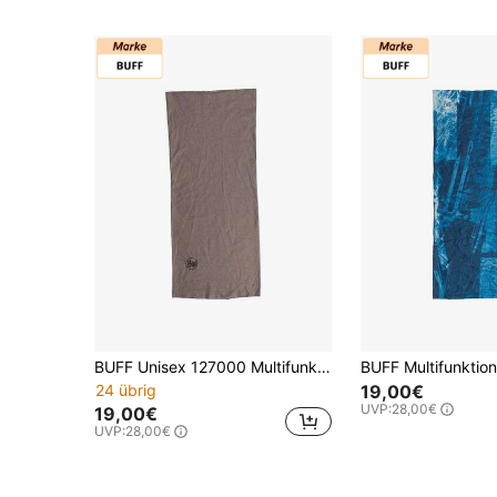
BUFF Unisex 127000 Multifunktions-Halstuch für Outdoor und Sport
24 übrig
19,00€
UVP:
28,00€
19,00€
UVP:
28,00€