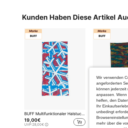
Kunden Haben Diese Artikel A
Wir verwenden Co
angeforderten Ser
können jederzeit 
anpassen. Wenn Si
helfen, den Date
Ihr Einkaufserle
unbedingt erford
BUFF Multifunktionaler Halstuch 127300 Unisex
Browsereinstellun
19,00€
9 übrig
mehr über die vo
UVP:
28,00€
19,00€