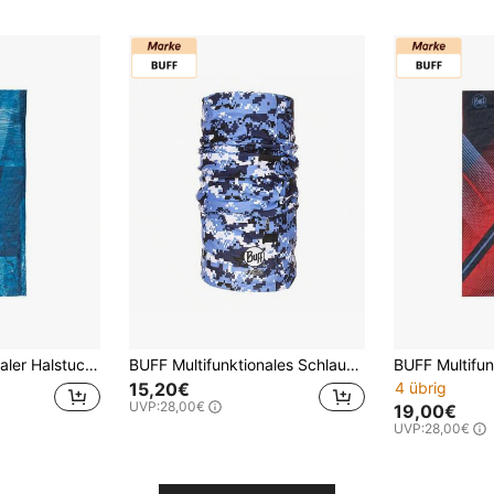
BUFF Multifunktionaler Halstuch 128300 Unisex
BUFF Multifunktionales Schlauchhalsband 65400 Mann-Frau
15,20€
4 übrig
UVP:
28,00€
19,00€
UVP:
28,00€