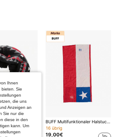
4,71
2.2K
738
4,71
2.2K
738
4,71
2.2K
738
4,71
2.2K
738
von Ihnen
 bieten. Sie
nstellungen
etzen, die uns
 und Anzeigen an
 Sie nur die
n diese in den
BUFF Gestrickter Kragen mit Flechtmuster 10300 Unisex
BUFF Multifunktionaler Halstuch 130800 Unisex
htigen kann. Um
16 übrig
nstellungen
19,00€