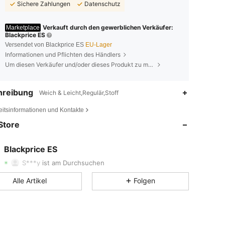
Sichere Zahlungen
Datenschutz
Verkauft durch den gewerblichen Verkäufer:
Marketplace
Blackprice ES
Versendet von Blackprice ES
EU-Lager
Informationen und Pflichten des Händlers
Um diesen Verkäufer und/oder dieses Produkt zu melden
hreibung
Weich & Leicht,Regulär,Stoff
4,71
2.2K
738
eitsinformationen und Kontakte
Store
4,71
2.2K
738
4,71
2.2K
738
Blackprice ES
治***．
ist
Vor 1 Tag
gefolgt
S***y
ist am Durchsuchen
4,71
2.2K
738
Alle Artikel
Folgen
4,71
2.2K
738
4,71
2.2K
738