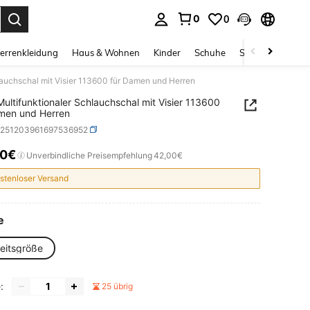
0
0
ess Enter to select.
errenkleidung
Haus & Wohnen
Kinder
Schuhe
Schmuck & Acces
auchschal mit Visier 113600 für Damen und Herren
ultifunktionaler Schlauchschal mit Visier 113600
men und Herren
c251203961697536952
10€
ICE AND AVAILABILITY
Unverbindliche Preisempfehlung
42,00€
stenloser Versand
e
heitsgröße
:
25 übrig