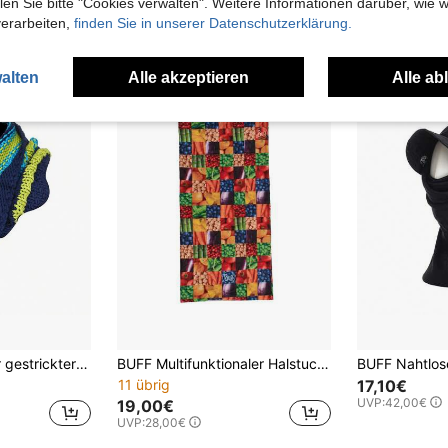
n Sie bitte "Cookies verwalten". Weitere Informationen darüber, wie w
UVP:
28,00€
verarbeiten,
finden Sie in unserer Datenschutzerklärung.
alten
Alle akzeptieren
Alle ab
BUFF Mehrfarbiger gestrickter Rundschal 74800 für Männer und Frauen
BUFF Multifunktionaler Halstuch 130900 Unisex
11 übrig
17,10€
UVP:
42,00€
19,00€
UVP:
28,00€