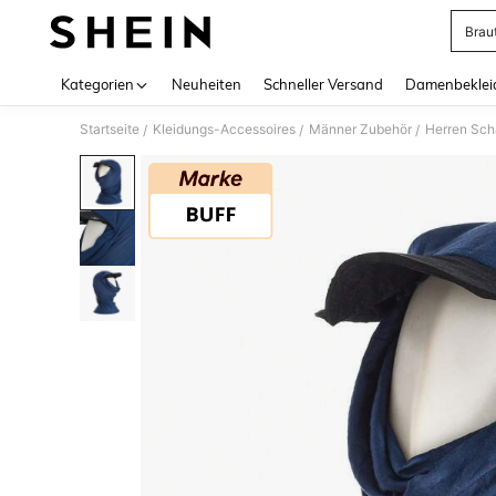
Brau
Use up 
Kategorien
Neuheiten
Schneller Versand
Damenbeklei
Startseite
Kleidungs-Accessoires
Männer Zubehör
Herren Sch
/
/
/