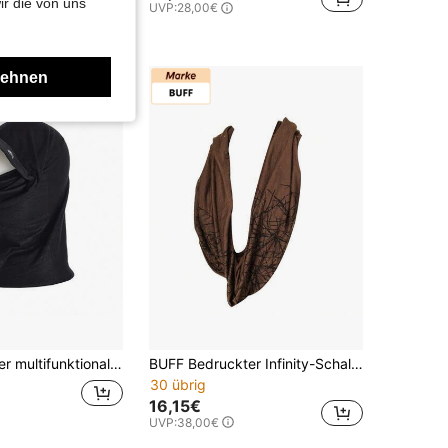
ir die von uns
UVP:
28,00€
lehnen
BUFF Nahtloser multifunktionaler Visier-Halswärmer 113500 für Damen und Herren
BUFF Bedruckter Infinity-Schal 59300 für Damen und Herren
30 übrig
16,15€
UVP:
38,00€