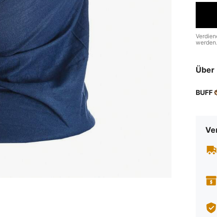
Verdien
werden
Über 
BUFF
Ve