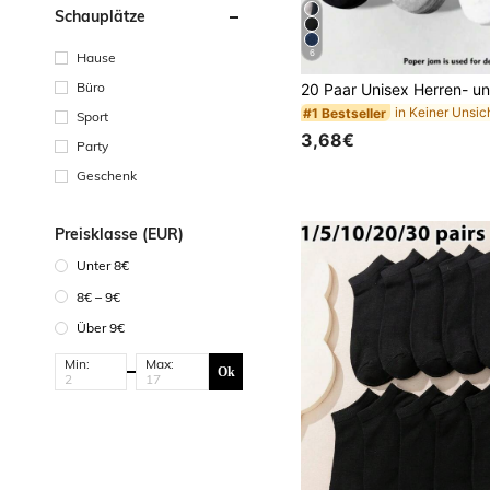
Schauplätze
6
Hause
Büro
#1 Bestseller
Sport
3,68€
Party
Geschenk
Preisklasse (EUR)
Unter 8€
8€ – 9€
Über 9€
Min:
Max:
Ok