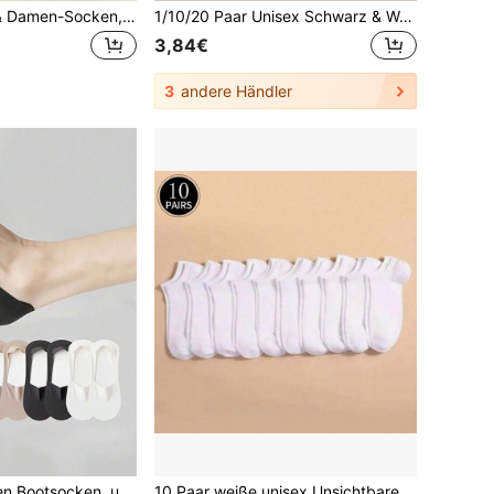
11 Paar Herren- & Damen-Socken, Schwarz & Weiß Basic Frühling/Sommer dünne lässige Sport-Mode Kurzsocken, Paar-Socken
1/10/20 Paar Unisex Schwarz & Weiß Knöchelsocken/Kurze Socken, Paar Socken, atmungsaktive lässige Bootsocken, vielseitig für den täglichen Gebrauch, geeignet für alle Jahreszeiten
3,84€
3
andere Händler
1/5/10 Paar Herren Bootsocken, unsichtbare Socken, Herrensocken, weiße Socken, schwarze Socken, kurze Socken, Nacktgefühl, feuchtigkeitsableitend, weich und atmungsaktiv, lässige Mode, bequem, lässiger Stil, geeignet für Zuhause, Büro, Alltagstragen, geeignet für alle Jahreszeiten
10 Paar weiße unisex Unsichtbare Socken, bequem, tragbar, weich, atmungsaktiv, dünn und in Großer Größe, Sneaker Socken für alle Jahreszeiten