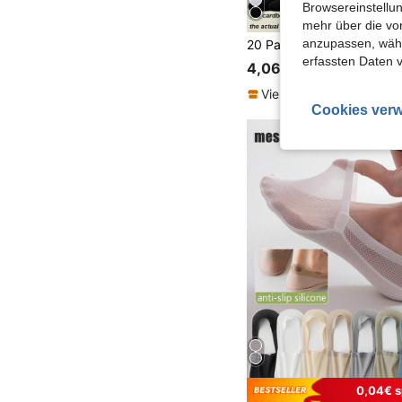
Browsereinstellun
mehr über die vo
anzupassen, wähle
erfassten Daten 
4,06€
Viele Stammkunden
Cookies verw
0,04€ s