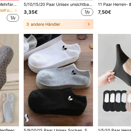
2/5/8/20/30 Paar Herren Mehrfarbige Frühling/Sommer Dünne Mesh Atmungsaktive Rutschfeste Niedrige Unsichtbare Bootssocken
5/10/15/20 Paar Unisex unsichtbare Papierboot-Socken, lässige Sport-Dünn-Innensocken (ohne Kartenverpackung), unsichtbare Sommersocken
in Gestrickter Stoff Unsichtbare Socken für Männer
3,35€
7,50€
3
andere Händler
3 Paar/1 Paar Unisex Korallenfleece warme Bootsocken, dicke, kälteabweisende, flauschige Paar-Hausschuhe, rutschfeste Gummipunkte auf der Sohle, weich & bequem, Winter
5/9/10/15 Paar Unisex Socken, Sportsocken, Modische Socken, weiße/schwarze/graue kurze Socken, einfarbig minimalistischer Stil, geeignet für den täglichen Casual-Gebrauch