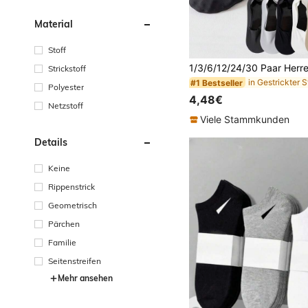
Material
#1 Bestseller
Stoff
(1000+)
Strickstoff
#1 Bestseller
#1 Bestseller
(1000+)
(1000+)
Polyester
#1 Bestseller
4,48€
(1000+)
Netzstoff
Viele Stammkunden
Details
Keine
Rippenstrick
Geometrisch
Pärchen
Familie
Seitenstreifen
Mehr ansehen