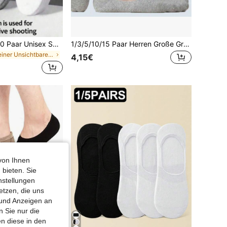
1/5/9/10/15/20/30 Paar Unisex Sportsocken, Weiß/Schwarz/Grau, bequem, atmungsaktiv, schweißabsorbierend, kurze Knöchelsocken mit diagonalem Streifenmuster, klassische vielseitige einfarbige minimalistische Mode-Bootssocken für den täglichen Freizeitgebrauch
1/3/5/10/15 Paar Herren Große Größen Niedrige Unsichtbare Socken Kurze Bootssocken Geeignet für Sport oder Alltag Sommer Lässig Bootssocken
in Keiner Unsichtbare Socken für Männer
4,15€
von Ihnen
 bieten. Sie
nstellungen
etzen, die uns
 und Anzeigen an
 Sie nur die
n diese in den