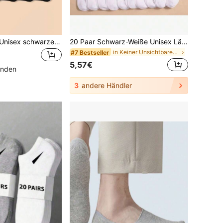
1/10/20/30 Paar Unisex schwarze kurze Socken, unsichtbare Socken, Sportsocken, vielseitig kombinierbare minimalistische atmungsaktive weiche bequeme modische Socken, Paar-Stil, geeignet für tägliche oder Outdoor-Freizeitkleidung
20 Paar Schwarz-Weiße Unisex Lässige Bootssocken, atmungsaktiv dünne kurze Socken weich und bequem, leicht und atmungsaktiv, geeignet für alle Jahreszeiten, erhältlich in 1/5/10/20 Paaren
in Keiner Unsichtbare Socken für Männer
#7 Bestseller
5,57€
unden
3
andere Händler