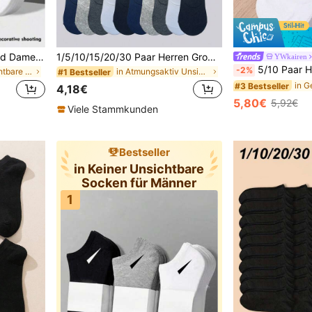
20 Paar Unisex Herren- und Damen Socken, Sportsocken, Weiß/Schwarz/Grau kurze Socken, bequeme Knöchelsocken mit diagonalem Streifenmuster, schweißabsorbierend und atmungsaktiv, klassische vielseitige einfarbige minimalistische Modsocken, Paar Bootssocken, geeignet für den täglichen Freizeitgebrauch 1/3/5/6/9/10/15/30 Paar, ganztägiger Komfort
1/5/10/15/20/30 Paar Herren Große Größen Fersenschutz Rutschfest Ultra Niedrig geschnitten Atmungsaktiv Unsichtbare Bootssocken Geeignet für den täglichen Gebrauch oder Sport
YWkairen
5/10 Paar Herrensocken, 5 Paar Weiß und 5 Paar Schwarz, unsichtbare niedrige 
-2%
in Keiner Unsichtbare Socken für Männer
in Atmungsaktiv Unsichtbare Socken für Männer
#1 Bestseller
#3 Bestseller
4,18€
5,80€
5,92€
Viele Stammkunden
Bestseller
in Keiner Unsichtbare
Socken für Männer
1