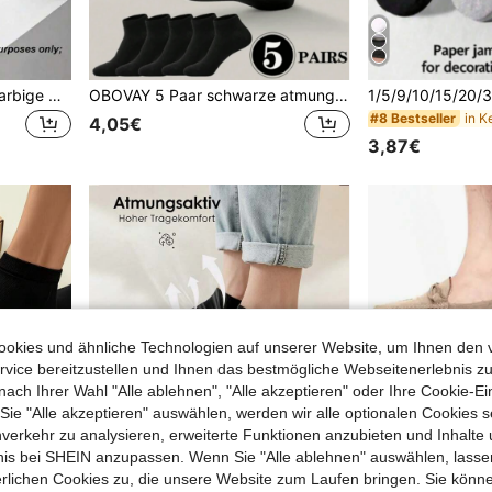
30 Paar Herren weiße einfarbige Bootssocken, bequeme schweißabsorbierende atmungsaktive unsichtbare Socken, Unisex, geeignet für Alltag, Sport, Business, alle Jahreszeiten, optional 1 Paar/10 Paar/20 Paar/30 Paar
OBOVAY 5 Paar schwarze atmungsaktive Casual Bootsocken für Herren, dünne unsichtbare Baumwollsocken mit niedrigem Schnitt für Sommer Reisen & Urlaub
#8 Bestseller
4,05€
3,87€
okies und ähnliche Technologien auf unserer Website, um Ihnen den 
vice bereitzustellen und Ihnen das bestmögliche Webseitenerlebnis zu
nach Ihrer Wahl "Alle ablehnen", "Alle akzeptieren" oder Ihre Cookie-Ei
e "Alle akzeptieren" auswählen, werden wir alle optionalen Cookies s
nverkehr zu analysieren, erweiterte Funktionen anzubieten und Inhalte
bnis bei SHEIN anzupassen. Wenn Sie "Alle ablehnen" auswählen, lassen
erlichen Cookies zu, die unsere Website zum Laufen bringen. Sie könne