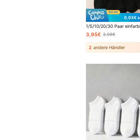
0,03€ s
3,95€
3,98€
2
andere Händler