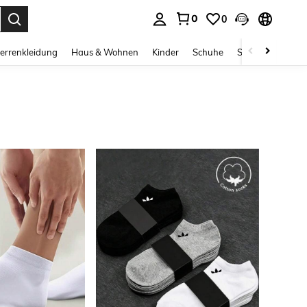
0
0
ess Enter to select.
errenkleidung
Haus & Wohnen
Kinder
Schuhe
Schmuck & Acces