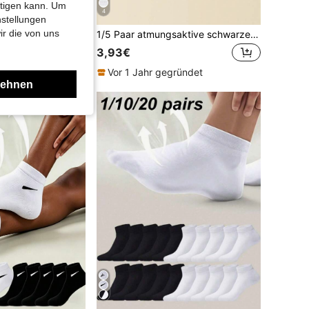
htigen kann. Um
4
0,06€ sparen
nstellungen
ir die von uns
 Silikonsocken rutschfest atmungsaktiv bequem, geeignet für alle Jahreszeiten
1/5 Paar atmungsaktive schwarze & weiße Business Casual Sport Knöchelsocken für Herren
in Gestrickter Stoff Unsichtbare Socken für Männer
3,93€
Vor 1 Jahr gegründet
lehnen