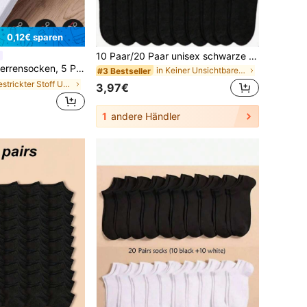
0,12€ sparen
10 Paar/20 Paar unisex schwarze einfarbige lässig Sport Kurzsocken, minimalistische Paar Socken
Socken, geeignet für Größe 39-45, Paar-Stil Bootssocken mit Karton (Karton enthalten, kein Taillenband-Karton)
in Keiner Unsichtbare Socken für Männer
#3 Bestseller
in Gestrickter Stoff Unsichtbare Socken für Männer
3,97€
1
andere Händler