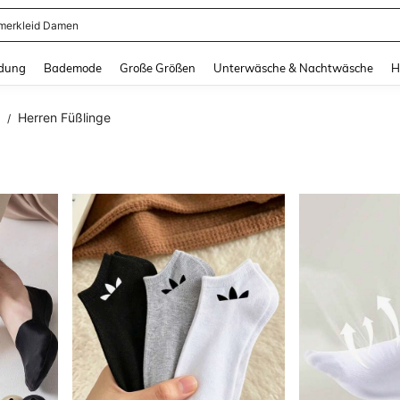
erkleid Damen
and down arrow keys to navigate search Zuletzt gesucht and Suche und Finde. Pr
dung
Bademode
Große Größen
Unterwäsche & Nachtwäsche
H
Herren Füßlinge
/