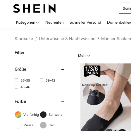
Somm
Use up 
Kategorien
Neuheiten
Schneller Versand
Damenbeklei
Startseite
Unterwäsche & Nachtwäsche
Männer Socken
/
/
Filter
Mehr
Größe
36-39
39-42
43-46
Farbe
Vielfarbig
Schwarz
Weiss
Grau