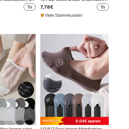
7,78€
Viele Stammkunden
0,04€ sparen
1/2/4/7 Paar zufällige Herren rutschfeste atmungsaktive Mesh Knöchelsocken, dünne einfarbige unsichtbare Socken für den Sommer, Paar-Socken
1/3/6/7 Paar Herren Mehrfarbige Mesh Atmungsaktive Rutschfeste Knöchelsocken, vielseitig & minimalistisch, Frühling/Sommer