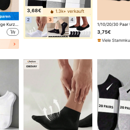
3,68€
1.3k+ verkauft
paren
2
3
4
1/5/10/20/30 Paar einfarbige Kurzsocken für Frühling/Sommer, unisex, minimalistisch, vielseitig, lässig, bequem, Knöchelsocken
3,75€
Viele Stammk