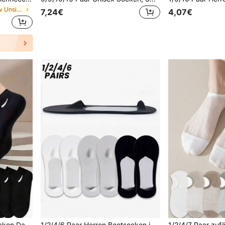
in Atmungsaktiv Unsichtbare Socken für Männer
7,24€
4,07€
10 Paar/20 Paar Herrensocken Damen Socken Schwarz Ganzjährig Lässig Sport Kurz Socken Paar Socken Einfache Socken 1/5/10/15/20 Paar
1/2/4/6 Paar Herren Bootsocken in Unifarben, atmungsaktiv, geruchshemmend, mit Silikon rutschfest, unsichtbar, für Frühling/Sommer