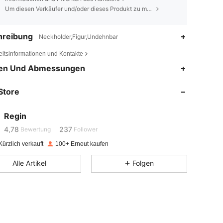
Um diesen Verkäufer und/oder dieses Produkt zu melden
hreibung
Neckholder,Figur,Undehnbar
eitsinformationen und Kontakte
en Und Abmessungen
4,78
237
4,78
237
Store
4,78
237
4,78
237
Regin
k***2
ist
Vor 1 Tag
gefolgt
4,78
237
Bewertung
Follower
4,78
237
ürzlich verkauft
100+ Erneut kaufen
4,78
237
Alle Artikel
Folgen
4,78
237
4,78
237
4,78
237