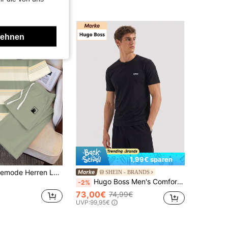
lehnen
1,99€ sparen
Manfinity Hypemode Herren Lässig Gestreift Lustiger Katzen Muster Pyjama Set
SHEIN - BRANDS
Hugo Boss Men's Comfortable Easy To Match Cozy Relaxation After Work Home Black 50478019
-2%
73,00€
74,99€
UVP:
99,95€