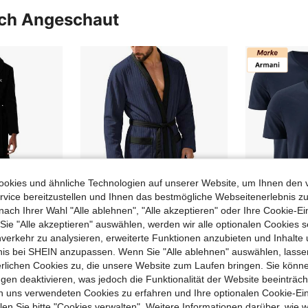
uch Angeschaut
okies und ähnliche Technologien auf unserer Website, um Ihnen den 
vice bereitzustellen und Ihnen das bestmögliche Webseitenerlebnis zu
nach Ihrer Wahl "Alle ablehnen", "Alle akzeptieren" oder Ihre Cookie-Ei
e "Alle akzeptieren" auswählen, werden wir alle optionalen Cookies s
7
nverkehr zu analysieren, erweiterte Funktionen anzubieten und Inhalte
Männer lange Zipper weiche farbige Gürtel Männer Bademantel Hauskleidung
bnis bei SHEIN anzupassen. Wenn Sie "Alle ablehnen" auswählen, lassen
ANDS
SHEIN
Calvin Klein CK LOUNGEWEAR Men's Skin-Friendly Lightweight Soft After Work Home Leisure Black LV00NM2819-UB1
Armani Men's Easy To Match Cozy 
-7%
erlichen Cookies zu, die unsere Website zum Laufen bringen. Sie könne
29,99€
gen deaktivieren, was jedoch die Funktionalität der Website beeinträc
26 übrig
n uns verwendeten Cookies zu erfahren und Ihre optionalen Cookie-Ei
24,69€
26,
UVP:
70,00€
n Sie bitte "Cookies verwalten". Weitere Informationen darüber, wie w