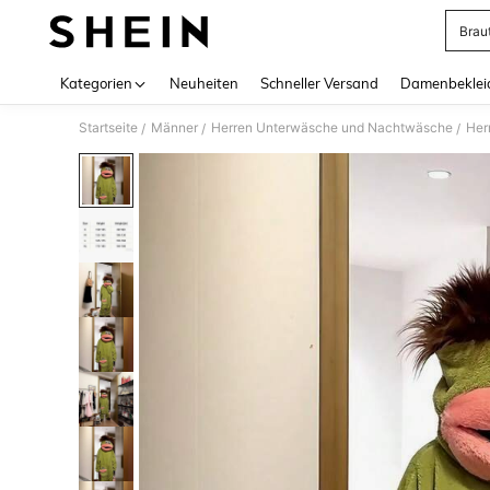
Brau
Use up 
Kategorien
Neuheiten
Schneller Versand
Damenbeklei
Startseite
Männer
Herren Unterwäsche und Nachtwäsche
Her
/
/
/