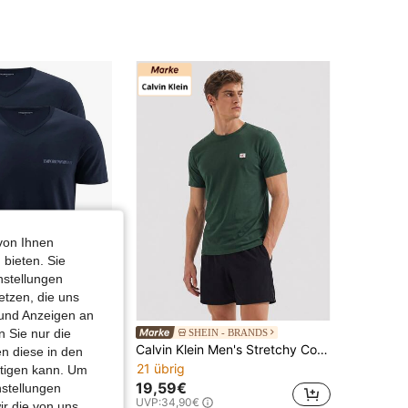
von Ihnen
 bieten. Sie
nstellungen
etzen, die uns
1,90€ sparen
 und Anzeigen an
 Sie nur die
 - BRANDS
SHEIN - BRANDS
Breathable Daily Casual Relaxation Blue EM000392-AF10779-00035
Calvin Klein Men's Stretchy Comfortable Easy To Match Weekend Daily Casual Green LV04RC272G-LLG
n diese in den
21 übrig
htigen kann. Um
19,59€
nstellungen
59€
UVP:
34,90€
ir die von uns