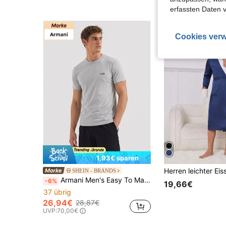
erfassten Daten 
Cookies verw
1,93€ sparen
SHEIN - BRANDS
Armani Men's Easy To Match Cozy Breathable After Work Home Leisure White EM001849-10778-M0081
-6%
19,66€
37 übrig
26,94€
28,87€
UVP:
70,00€