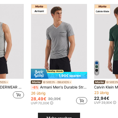
4
1,90€ sparen
ANDS
SHEIN - BRANDS
SHEIN
Calvin Klein CK UNDERWEAR Men's Relaxed Fit Skin-Friendly Lightweight Weekend Daily Casual Grey LV00NB4319-P7A
Armani Men's Durable Stretchy Comfortable Casual Relaxation After Work Black EM000392-AF10779-M8014
-6%
23 übrig
26 übrig
22,94€
28,49€
30,39€
UVP:
39,90€
UVP:
70,00€