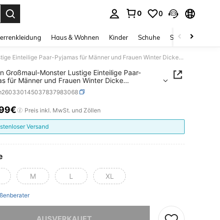
0
0
ess Enter to select.
errenkleidung
Haus & Wohnen
Kinder
Schuhe
Schmuck & Acces
Cartoon Großmaul-Monster Lustige Einteilige Paar-Pyjamas für Männer und Frauen Winter Dicke Korallenfleece Hauskleidung
n Großmaul-Monster Lustige Einteilige Paar-
s für Männer und Frauen Winter Dicke
enfleece Hauskleidung
m260330145037837983068
,99€
ICE AND AVAILABILITY
Preis inkl. MwSt. und Zöllen
stenloser Versand
e
M
L
XL
ßenberater
ieses Produkt ist ausverkauft.
AUSVERKAUFT