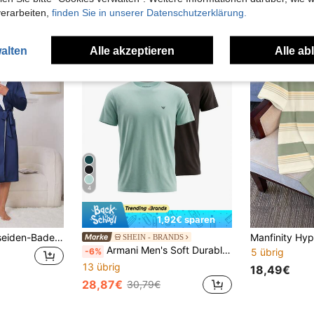
verarbeiten,
finden Sie in unserer Datenschutzerklärung.
alten
Alle akzeptieren
Alle ab
4
1,92€ sparen
Herren leichter Eisseiden-Bademantel mit langen Ärmeln und Taschen, minimalistisches Hausmode-Design, Hemdkragen
SHEIN - BRANDS
Armani Men's Soft Durable Stretchy After Work Home Leisure EM00391-AF10776-M6131
-6%
5 übrig
13 übrig
18,49€
28,87€
30,79€