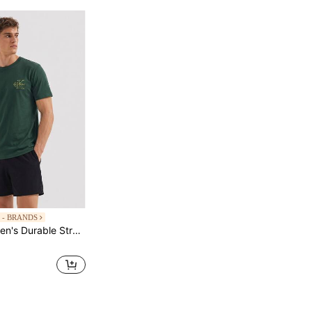
 - BRANDS
Calvin Klein Men's Durable Stretchy Comfortable After Work Home Leisure Green LV04RC856G-LLG