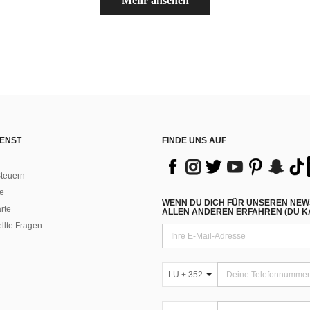
Mehr ansehen
ENST
FINDE UNS AUF
teuern
e
WENN DU DICH FÜR UNSEREN NEW
rte
ALLEN ANDEREN ERFAHREN (DU KA
ellte Fragen
LU + 352