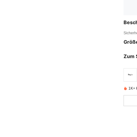
Besc
Sicherh
Größ
Zum 
1K+ K