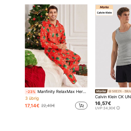
Manfinity RelaxMax Herren Jumpsuit mit Buchstaben- und Weihnachtsbaum-Muster, Langarm, mit Reißverschluss und Kapuze
SHEIN - BR
-23%
3 übrig
16,57€
17,14€
22,49€
UVP:
34,90€