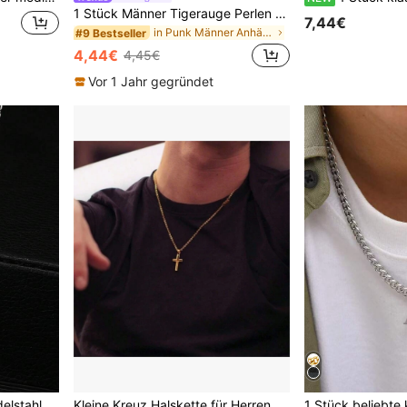
1 Stück Männer Tigerauge Perlen Square Mosaik Anhänger Halskette, Geeignet Für Den Täglichen Gebrauch
7,44€
in Punk Männer Anhänger Halsketten
#9 Bestseller
4,44€
4,45€
Vor 1 Jahr gegründet
1 Stück minimalistischer Edelstahl Kreuz Halskette mit Strass, vielseitige hochwertige lange Pullover Kette, komplett vereister Kreuz Anhänger, Unisex Alltagskleidung
Kleine Kreuz Halskette für Herren und Damen, Kreuz Anhänger Kette, 18K vergoldet/Silber/Schwarz Anhänger Halskette, wasserdicht und nicht verblassend, Edelstahl Schmuck Geschenk für ihn