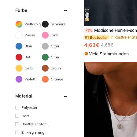
Farbe
#1 Bestseller
Vielfarbig
Schwarz
(1000+)
Modische Herren-schlosskette/edelstahl, Wasserdichte Und Lichtbeständige Kette/einfache Sil
-1%
#1 Bestseller
#1 Bestseller
Weiss
Pink
(1000+)
(1000+)
#1 Bestseller
4,63€
4,68€
Blau
Grau
(1000+)
Viele Stammkunden
Rot
Grün
Gelb
Braun
Violett
Orange
Material
Polyester
Harz
Rostfreier Stahl
Zinklegierung