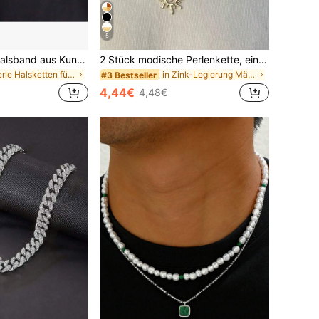
5
1 Stück weißes Halsband aus Kunstperle, Herrenmode Perlen Schlüsselbein Kette, perfektes Festival Geschenk für den Freund im Sommer
2 Stück modische Perlenkette, einzigartiger hochwertiger Sonnenanhänger Doppelschicht Choker Kette, unisex lässige Kette für den Sommer, Paar Kette
in Perle Halsketten für Herren
in Zink-Legierung Männer Anhänger Halsketten
#3 Bestseller
4,44€
4,48€