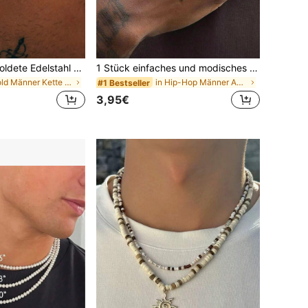
1 Stück 18K vergoldete Edelstahl Quadrat Kette Halskette für Herren, sportlich minimalistisches Accessoire für den Alltag, Geschenk für Freunde
1 Stück einfaches und modisches Kreuz-Anhänger Edelstahl Halskette im Hip-Hop Street Style, geeignet für Männer für den täglichen Gebrauch
in Gold Männer Kette Halsketten
in Hip-Hop Männer Anhänger Halsketten
#1 Bestseller
3,95€