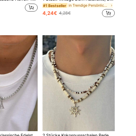
in Trendige Persönlichkeit Männer Halsketten
#1 Bestseller
4,24€
4,28€
1 Stück beliebte klassische Edelstahl Buchstaben Anhänger Halskette, Herrenstil
2 Stücke Kokosnussschalen Perlen Halskette, mehrschichtige Sonne Anhänger Choker Halskette für Männer und Frauen, hochwertige Streetwear, alltäglicher Sommerstil, Paare Halskette