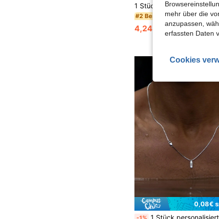
Browsereinstellun
mehr über die vo
#2 Bestseller
anzupassen, wähle
4,24€
4,28€
erfassten Daten 
Cookies verw
0,08€ s
1 Stück personalisierter modischer geometrischer Anhänger, Titan Material, eingravierte Jahreszahlen (1983-2008), mehrfa
-1%