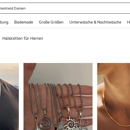
erkleid Damen
and down arrow keys to navigate search Zuletzt gesucht and Suche und Finde. Pr
dung
Bademode
Große Größen
Unterwäsche & Nachtwäsche
H
Halsketten für Herren