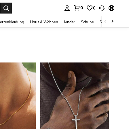
0
0
ess Enter to select.
errenkleidung
Haus & Wohnen
Kinder
Schuhe
Schmuck & Acces