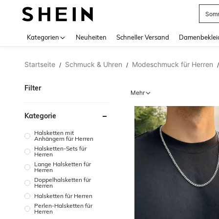
Somm
Use up 
Kategorien
Neuheiten
Schneller Versand
Damenbeklei
Startseite
Schmuck & Uhren
Modeschmuck für Herren
/
/
/
Filter
Mehr
Kategorie
Halsketten mit
Anhängern für Herren
Halsketten-Sets für
Herren
Lange Halsketten für
Herren
Doppelhalsketten für
Herren
Halsketten für Herren
Perlen-Halsketten für
Herren