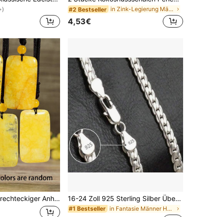
in Zink-Legierung Männer Anhänger Halsketten
#2 Bestseller
+)
4,53€
rickt.Unisex Stil.Perfekt für den Alltag und Feiertage.Das perfekte Geschenk.
16-24 Zoll 925 Sterling Silber Überzogene 6MM Vollständige Seitliche Figaro Kette Halskette für Mann Frau Mode Hochzeit Verlobung Schmuck Geschenke
in Fantasie Männer Halsketten
#1 Bestseller