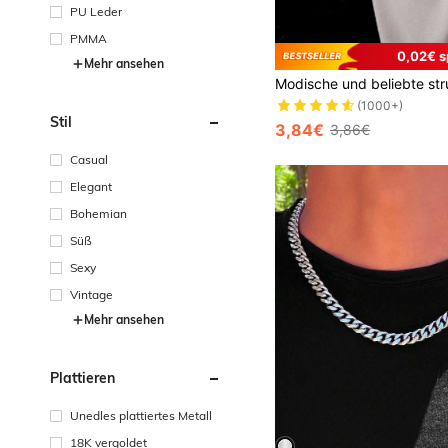
PU Leder
PMMA
0,02€ s
Mehr ansehen
(1000+)
Stil
3,84€
3,86€
Casual
Elegant
Bohemian
Süß
Sexy
Vintage
Mehr ansehen
Plattieren
Unedles plattiertes Metall
18K vergoldet