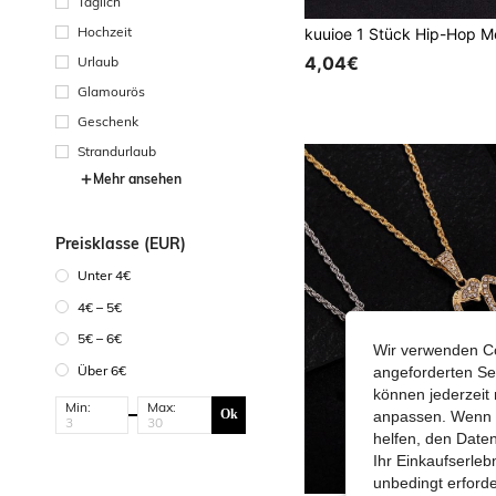
Täglich
Hochzeit
4,04€
Urlaub
Glamourös
Geschenk
Strandurlaub
Mehr ansehen
Preisklasse (EUR)
Unter 4€
4€ – 5€
5€ – 6€
Wir verwenden Co
Über 6€
angeforderten Ser
können jederzeit 
Min:
Max:
Ok
anpassen. Wenn Si
helfen, den Date
Ihr Einkaufserle
unbedingt erford