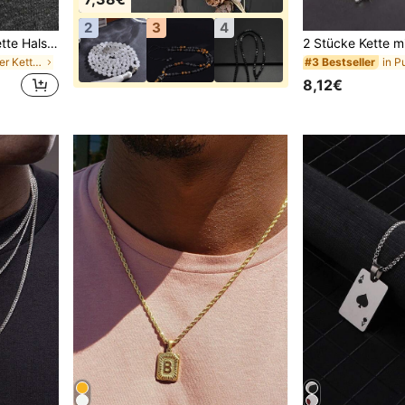
2
3
4
Männer Einfache Gliederkette Halskette, Stilvolle Edelstahl Halskette Als Geschenk Für Ihn
in Lässig Männer Kette Halsketten
#3 Bestseller
8,12€