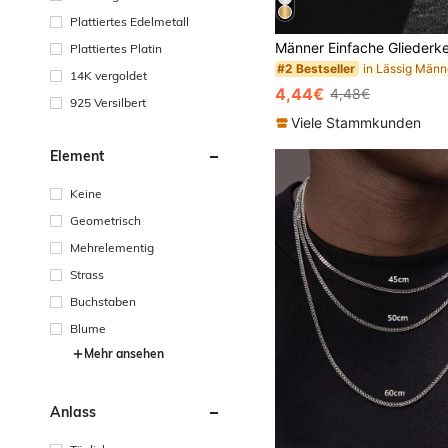
Plattiertes Edelmetall
Plattiertes Platin
#2 Bestseller
14K vergoldet
4,44€
4,48€
925 Versilbert
Viele Stammkunden
Element
Keine
Geometrisch
Mehrelementig
Strass
Buchstaben
Blume
Mehr ansehen
Anlass