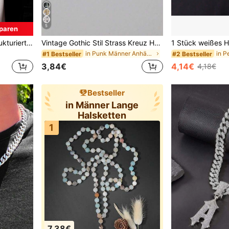
5
paren
Modische und beliebte strukturierte rechteckige Charm-Halskette für Herren aus Edelstahl als Schmuckgeschenk und für einen stilvollen Look
Vintage Gothic Stil Strass Kreuz Halskette, verblassungsresistent, modische unisex Hiphop Kette Halskette
in Punk Männer Anhänger Halsketten
#1 Bestseller
#2 Bestseller
3,84€
4,14€
4,18€
Bestseller
in Männer Lange
Halsketten
1
7,38€