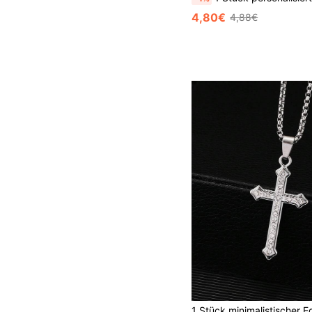
4,80€
4,88€