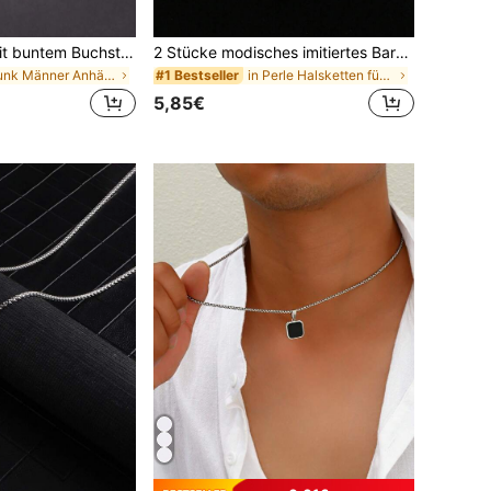
2 Stücke Kette mit buntem Buchstabenanhänger Set, Miami Link Kette Hip Hop Schmuck, perfektes Geschenk für Frauen und Jungen
2 Stücke modisches imitiertes Barock-Perlen & Türkis Anhänger Halsketten Set, Edelstahlkette, geeignet für Herren Alltag, Geschäft, Party Accessoires (Barock-Perlengröße & -menge zufällig)
in Punk Männer Anhänger Halsketten
in Perle Halsketten für Herren
#1 Bestseller
5,85€