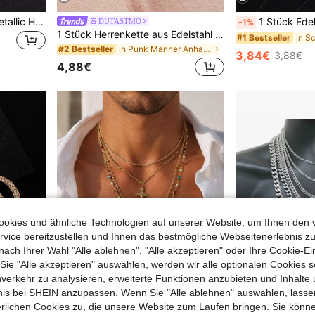
kuuioe 1 Stück Hip-Hop Metallic Halskette oder Armband für Männer oder Frauen, modisches Accessoire mit Street-Chic-Stil und glänzendem Design
1 Stück Edelstahl Kette mit Herren Kartenform Anhänger, inklusiv
DUTASTMO
-1%
1 Stück Herrenkette aus Edelstahl in Gold mit quadratischem Buchstabenanhänger, Schmuck mit A-Z Buchstaben
#1 Bestseller
in Punk Männer Anhänger Halsketten
#2 Bestseller
3,84€
3,88€
4,88€
okies und ähnliche Technologien auf unserer Website, um Ihnen den 
vice bereitzustellen und Ihnen das bestmögliche Webseitenerlebnis zu
nach Ihrer Wahl "Alle ablehnen", "Alle akzeptieren" oder Ihre Cookie-Ei
e "Alle akzeptieren" auswählen, werden wir alle optionalen Cookies s
nverkehr zu analysieren, erweiterte Funktionen anzubieten und Inhalte
bnis bei SHEIN anzupassen. Wenn Sie "Alle ablehnen" auswählen, lassen
erlichen Cookies zu, die unsere Website zum Laufen bringen. Sie könne