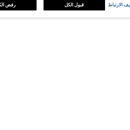
يف الارتباط
قبول الكل
رفض الك