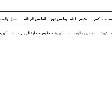
Use up and down arrow keys to البحث الأخير and البحث والعثور. Press Enter to select.
مقاسات كبيرة
ملابس داخلية، وملابس نوم
الملابس الرجالية
المنزل والمعي
ت كبيرة
ملابس رجالية مقاسات كبيرة
ملابس داخلية للرجال مقاسات كبيرة
/
/