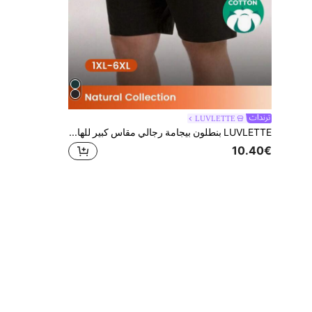
LUVLETTE
LUVLETTE بنطلون بيجامة رجالي مقاس كبير للهالوين للربيع والصيف، أسود أساسي ناعم من قطن نقي 100%، بنطلون نوم للاسترخاء والارتداء الخارجي، خفيف ومهوّى
10.40€