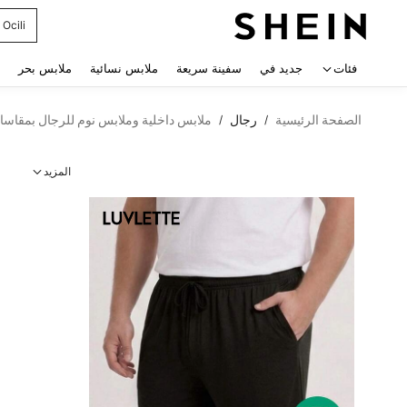
Ocili
 navigate search
فئات
جديد في
سفينة سريعة
ملابس نسائية
ملابس بحر
الصفحة الرئيسية
رجال
ملابس داخلية وملابس نوم للرجال بمقاسا
/
/
المزيد