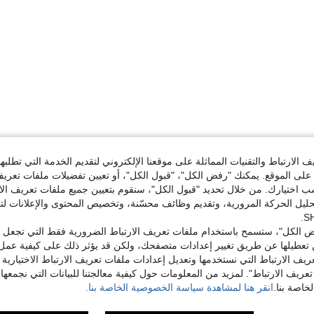
الارتباط والتقنيات المماثلة على موقعنا الإلكتروني لتقديم الخدمة التي تطلبه
لى الموقع. يمكنك "رفض الكل"، "قبول الكل"، أو تعيين تفضيلات ملفات تعريف
ختيارك. من خلال تحديد "قبول الكل"، سنقوم بتعيين جميع ملفات تعريف الارتب
حليل الحركة المرورية، وتقديم وظائف محسّنة، وتخصيص المحتوى والإعلانات لت
 الكل"، ستسمح باستخدام ملفات تعريف الارتباط الضرورية فقط التي تجعل مو
تعطيلها عن طريق تغيير إعدادات متصفحك، ولكن قد يؤثر ذلك على كيفية عمل 
ريف الارتباط التي نستخدمها وتعديل إعدادات ملفات تعريف الارتباط الاختيارية
تعريف الارتباط". لمزيد من المعلومات حول كيفية معالجتنا للبيانات التي نجمعها،
اصة بنا.
انقر هنا لمشاهدة سياسة الخصوصية الخاصة بنا.