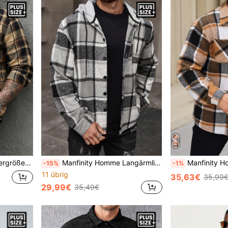
n, entspannte Arbeitsumgebungen oder halbformelle Anlässe, Geschenk für Freund/Ehemann, Jubiläumsgeschenk
Manfinity Homme Langärmlige Herren-jacke Mit Karomuster Und Kapuze In Übergröße
Manfinity Homme Karierter Lässig Shacket mit Tasche und Einzelknopfversc
-15%
-1%
11 übrig
35,63€
35,99
29,99€
35,49€