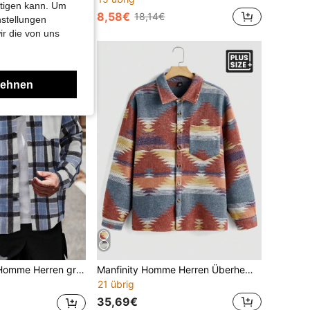
htigen kann. Um
8,58€
18,14€
nstellungen
ir die von uns
lehnen
ößen Karohemd mit langen Ärmeln, lässiges Oberteil
Manfinity Homme Herren Überhemd in Große Größen mit Knopfleiste, Tasche und Langarm, Lässig
21 übrig
35,69€