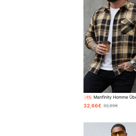
Manfinity Homme Übergröße Herren-Shacket mit Karomuster und langen Ärmeln, einreihig, mit Tasche, lässig, Herbst-Flanell-Flanell, langärmliges Flanellhemd für Herren, Karohemd für Herren, kariertes Hemd zum Zuknöpfen, Alltags-Freizeithemd, Wochenendausflüge, Outdoor-Aktivitäten, Reiseexpeditione
-1%
32,66€
32,99€