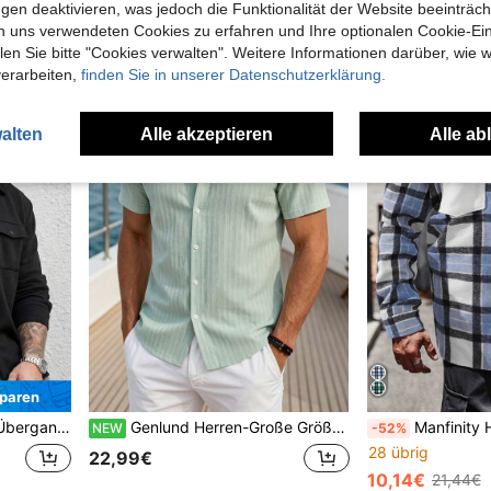
33,59€
44,49€
gen deaktivieren, was jedoch die Funktionalität der Website beeinträc
27,29€
35,49€
n uns verwendeten Cookies zu erfahren und Ihre optionalen Cookie-Ei
n Sie bitte "Cookies verwalten". Weitere Informationen darüber, wie w
verarbeiten,
finden Sie in unserer Datenschutzerklärung.
alten
Alle akzeptieren
Alle ab
paren
ngarm, für den Herbst
Genlund Herren-Große Größen Minzgrünes Leinen Sommerhemd; Ein stilvolles, lässiges, kurzärmeliges, Knopfhemd mit Stehkragen, perfekt für den Urlaub
Manfinity Homme Herren große Gr
NEW
-52%
28 übrig
22,99€
10,14€
21,44€