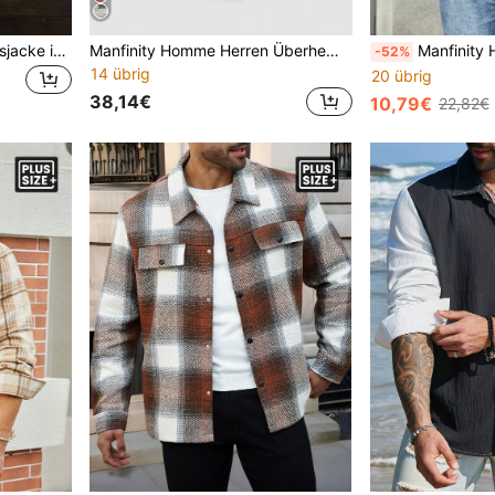
EASEVO Herren Übergangsjacke in Große Größen mit Langarm, gewebt, geeignet für Herbst und Winter
Manfinity Homme Herren Überhemd in Große Größen mit geometrischem Muster, Kragen, Knopfleiste und Langarm, Herbst
Manfinity Homme Herren Große 
-52%
14 übrig
20 übrig
38,14€
10,79€
22,82€