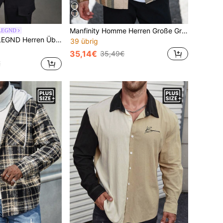
Manfinity Homme Herren Große Größen Retro Lässig Karomuster Patchentasche Knopfleiste Langarm Shacket, Flanell Shacket, Herbst, Winter
 LEGND
ßen Größen mit Känguru-Tasche und Schlangenhaut-Muster, Streetwear-Stil
39 übrig
35,14€
35,49€
€