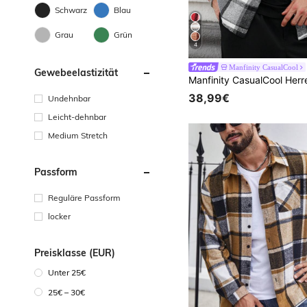
Schwarz
Blau
Grau
Grün
4
Manfinity CasualCool
Gewebeelastizität
38,99€
Undehnbar
Leicht-dehnbar
Medium Stretch
Passform
Reguläre Passform
locker
Preisklasse (EUR)
Unter 25€
25€ – 30€