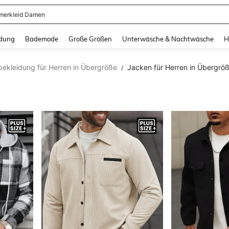
erkleid Damen
and down arrow keys to navigate search Zuletzt gesucht and Suche und Finde. Pr
dung
Bademode
Große Größen
Unterwäsche & Nachtwäsche
H
ekleidung für Herren in Übergröße
Jacken für Herren in Übergrö
/