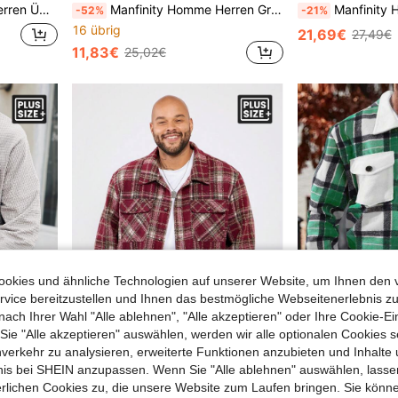
aromuster, Langarm
Manfinity Homme Herren Große Größen Lässiges kariertes Hemd-Jacke für den Herbst
Manfinity Homme Herren Übergangsmante
-52%
-21%
16 übrig
21,69€
27,49€
11,83€
25,02€
okies und ähnliche Technologien auf unserer Website, um Ihnen den 
vice bereitzustellen und Ihnen das bestmögliche Webseitenerlebnis zu
nach Ihrer Wahl "Alle ablehnen", "Alle akzeptieren" oder Ihre Cookie-Ei
e "Alle akzeptieren" auswählen, werden wir alle optionalen Cookies s
nverkehr zu analysieren, erweiterte Funktionen anzubieten und Inhalte
bnis bei SHEIN anzupassen. Wenn Sie "Alle ablehnen" auswählen, lassen
trukturiert Pattentasche,
Manfinity VCAY Herren Große Größen Lässiges schwarzes kariertes, locker gewebtes Langarmhemd für Herbst und Winter
Manfinity Homme Herren Übergangsja
-24%
-23%
erlichen Cookies zu, die unsere Website zum Laufen bringen. Sie könne
35 übrig