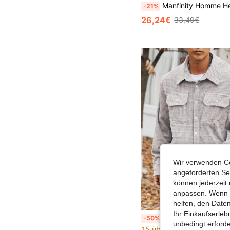
Manfinity Homme Herren Überhemd in großer Größe mit K
-21%
26,24€
33,49€
Wir verwenden Co
angeforderten Ser
können jederzeit 
anpassen. Wenn Si
helfen, den Date
Ihr Einkaufserle
Manfinity Homme Männer Große Größen Hemdjacke mit Einfarbig s
-50%
unbedingt erford
15 übrig