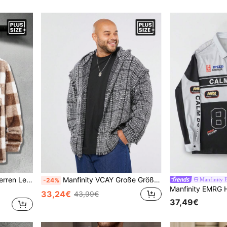
 langärmlig, für die Lässig
Manfinity VCAY Große Größen Herren lässige, weite schwarze & weiße karierte Langarm Kapuzen Lässig Outdoor Farbblock Shacket, für Freunde, Ehemann, Freund Geschenke, für Herbst Winter
Manfinity
-24%
33,24€
43,99€
37,49€