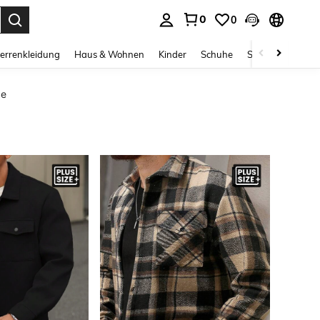
0
0
ess Enter to select.
errenkleidung
Haus & Wohnen
Kinder
Schuhe
Schmuck & Acces
ße