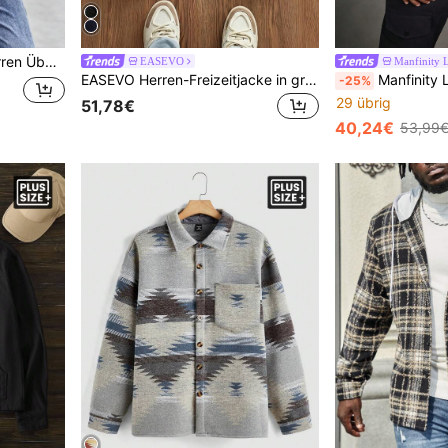
nellhemd, für Herbst und Winter
EASEVO
Manfinity
EASEVO Herren-Freizeitjacke in großen Größen für den Alltag und Reisen mit Flugzeugschnalle
Manfinity LEGND Herren Übergangsjacke in Gro
-25%
29 übrig
51,78€
40,24€
53,99