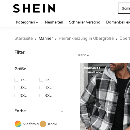
Somm
Use up 
Kategorien
Neuheiten
Schneller Versand
Damenbeklei
Startseite
Männer
Herrenkleidung in Übergröße
Überb
/
/
/
Filter
Mehr
Größe
1XL
2XL
3XL
4XL
5XL
6XL
Farbe
Vielfarbig
Khaki