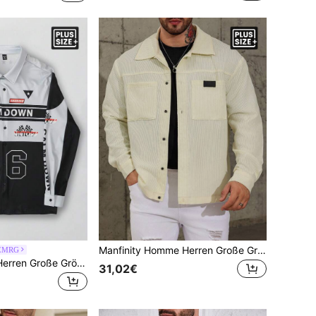
Manfinity Homme Herren Große Größen einfarbige minimalistische lässige Langarm Shacket aus Cord
 EMRG
Manfinity EMRG Herren Große Größen Bikerstil Jacke mit Buchstaben- und Zahlen-Muster in Kontrastfarben, für Frühling und Herbst
31,02€