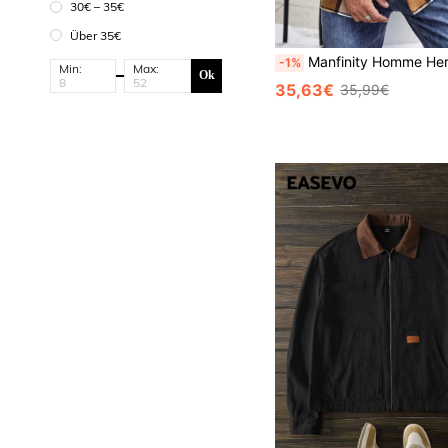
30€ – 35€
Über 35€
Manfinity Homme Herren Überhemd mit Karomuster und Tasche, Herren Karohemd, braun kariert, Fla
-1%
Min:
Max:
Ok
35,63€
35,99€