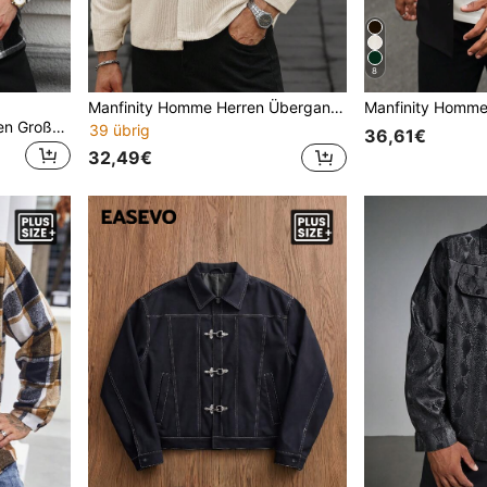
8
Manfinity Homme Herren Übergangsjacke in Cord-Optik mit langen Ärmeln, vielseitig einsetzbar, Große Größen, Herbst Winter
Manfinity CasualCool Herren Große Größen Karomuster Kapuzen-Shacket mit Kordelzug für Freizeitaktivitäten, ohne T-Shirt, Freund Geschenke, Herbst
39 übrig
36,61€
32,49€