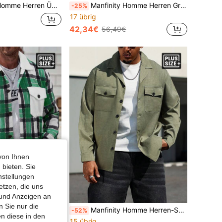
l in Schwarz & Weiß mit Kontrastdetails in Große Größen
Manfinity Homme Herren Große Größen Lässig Hemd-Jacke mit geometrischem Muster und Knöpfen, Herbst
-25%
17 übrig
42,34€
56,49€
von Ihnen
 bieten. Sie
nstellungen
etzen, die uns
 und Anzeigen an
 Sie nur die
cke mit Karomuster und Pattentaschen in Große Größen
Manfinity Homme Herren-Shacket in Übergröße, militärgrün, mit Reverskragen, dünn geschnitten, lässig, ideal für Ausgehen, Freunde, Ehemänner und Freunde als Geschenk, Herbst
-52%
n diese in den
15 übrig