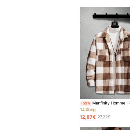
Manfinity Homme Herren Leichte Jacke mit Knöpfen und Karomuster,
-52%
14 übrig
12,87€
27,22€