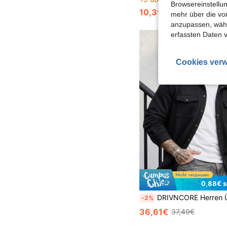
Browsereinstellun
10,39€
21,17€
mehr über die vo
anzupassen, wähle
erfassten Daten 
Cookies verw
0,88€ s
DRIVNCORE Herren Übergangsjacke in Große Größen mit La
-2%
36,61€
37,49€