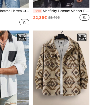
Größen Holzfällerjacke mit Kapuze und Karomuster
Manfinity Homme Männer Plus Size Farbblockierung Buchstabe Gedruckte Langärmelige Shacket
-21%
22,39€
28,49€