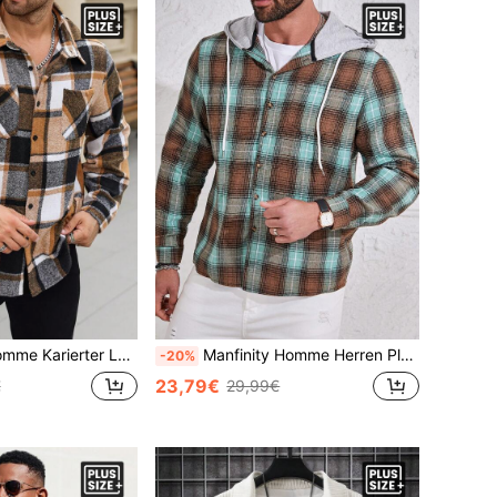
hluss für Herren in Große Größen, ideal als Geschenk für Freunde, Ehemann oder Freund im Herbst
Manfinity Homme Herren Plus Größe Karierte Kapuzenhemd-stil Jacke
-20%
23,79€
€
29,99€