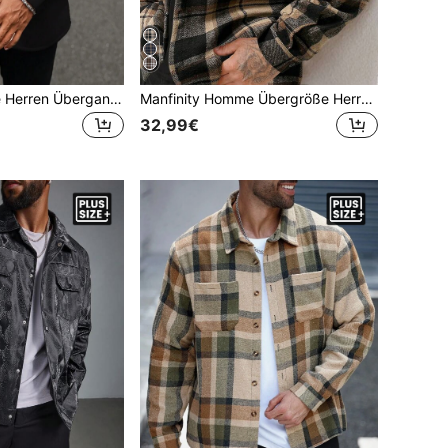
Manfinity Homme Herren Übergangsjacke in Große Größen mit Langarm, für den Herbst
Manfinity Homme Übergröße Herren-Shacket mit Karomuster und langen Ärmeln, einreihig, mit Tasche, lässig, Herbst-Flanell-Flanell, langärmliges Flanellhemd für Herren, Karohemd für Herren, kariertes Hemd zum Zuknöpfen, Alltags-Freizeithemd, Wochenendausflüge, Outdoor-Aktivitäten, Reiseexpeditionen, entspannte Arbeitsumgebungen oder halbformelle Anlässe, Geschenk für Freund/Ehemann, Jubiläumsgeschenk
32,99€