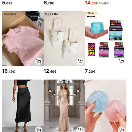
5
6
14
,62€
,78€
,35€
14,49€
16
12
7
,49€
,49€
,20€