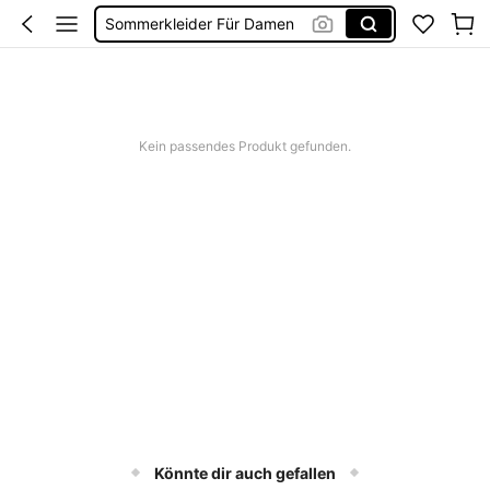
Bikini
Bikini Set Damen
Festival Outfit Damen
Squishies
Kein passendes Produkt gefunden.
Könnte dir auch gefallen