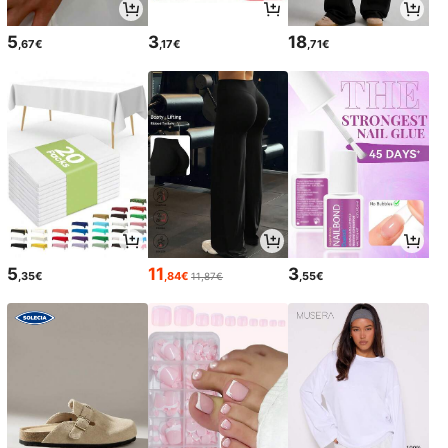
5
3
18
,67€
,17€
,71€
5
11
3
,35€
,84€
,55€
11,87€