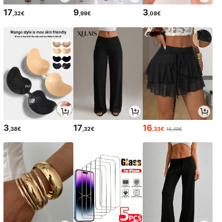
17
9
3
,32€
,99€
,08€
3
17
16
,38€
,32€
,33€
16,49€