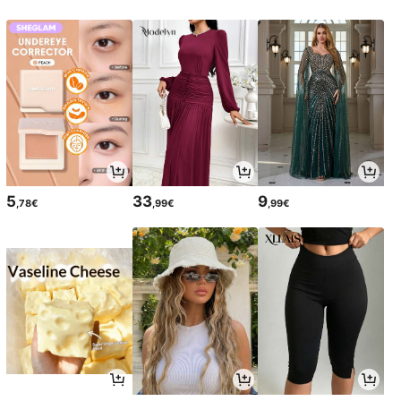
5
33
9
,78€
,99€
,99€