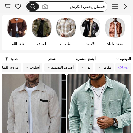
فستان اكمام طويله
بيجامات شتوية مقاس كبير
dazy
متعدد الألوان
الأسود
الطرطان
الصاف
حاجز اللون
بط
التوصية
أوسع منتشرة
السعر
تصنيف
مقاس
لون
أصناف التصميم
أسلوب
مرونة القما