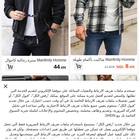
Manfinity Homme شاكيت بأكمام طويلة
Manfinity Homme سترة رجالية كاجوال
بطبعة المربعات للرجال
بجيب قابل للطي وسحاب، خريفية
8
44
17.87€
%52-
.45€
.49€
نستخدم ملفات تعريف الارتباط والتقنيات المماثلة على موقعنا الإلكتروني لتقديم الخدمة التي
تطلبها، وللسعي لتقديم أفضل تجربة ممكنة على الموقع. يمكنك "رفض الكل"، "قبول الكل"، أو
تعيين تفضيلات ملفات تعريف الارتباط الخاصة بك في أي وقت حسب اختيارك. من خلال تحديد
"قبول الكل"، سنقوم بتعيين جميع ملفات تعريف الارتباط الاختيارية، والتي تساعدنا في تحليل
الحركة المرورية، وتقديم وظائف محسّنة، وتخصيص المحتوى والإعلانات لتكملة تجربة التسوق
الخاصة بك مع SHEIN.
من خلال تحديد "رفض الكل"، ستسمح باستخدام ملفات تعريف الارتباط الضرورية فقط التي تجعل
موقعنا الإلكتروني يعمل. قد تتمكن من تعطيلها عن طريق تغيير إعدادات متصفحك، ولكن قد يؤثر
ذلك على كيفية عمل الموقع. لمعرفة المزيد عن ملفات تعريف الارتباط التي نستخدمها وتعديل