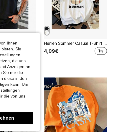
von Ihnen
Herren Reine Baumwolle Kurzarm T-Shirt Lässiger Alltags Sommer Tragen Atmungsaktiv Locker Sitzend Klassischer Rundhals Streetwear Basic Tee Weicher Komfortabler Stoff Urlaubsgeschenkideen Vatertags Geschenk Geburtstagsgeschenk für Ihn Leicht Strapazierfähig Leicht zu Kombinieren Kleiderschrank Essentiell Herren Bekleidung Geeignet für Outdoor Aktivitäten Hauskleidung Treffen mit Freunden Tägliches Outfit Oberteil
Herren Sommer Casual T-Shirt - T-Shirt mit Affenkopf-Print - Einfacher amerikanischer Stil - Lässiges Rundhals-Baumwoll-T-Shirt
 bieten. Sie
in Schnelltrocknend Herren Oberteile
4,99€
nstellungen
etzen, die uns
 und Anzeigen an
 Sie nur die
n diese in den
htigen kann. Um
nstellungen
ir die von uns
lehnen