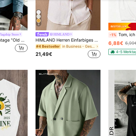
6
Tom, ich habe meine Reise nach New York überlebt. Lustiges u
agship Store
HIMLAND
-1%
glestore Herren Vintage "Old Money Style" Stehkragen Langarmhemd, Henley-Ausschnitt, 100% reine Baumwolle, vielseitiges Freizeithemd für alle Jahreszeiten
HIMLAND Herren Einfarbiges Gewebtes Lässig Kurzarm Baumwollhemd, Für Ausgehen, Ehemann, Urlaub, Vatertagsgeschenke
6,88€
6,99
in Business - Geschäftspendeln Herren Oberteile
#4 Bestseller
4-5 Werkta
21,49€