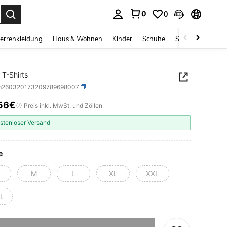
0
0
ess Enter to select.
errenkleidung
Haus & Wohnen
Kinder
Schuhe
Schmuck & Acces
 T-Shirts
m260320173209789698007
56€
ICE AND AVAILABILITY
Preis inkl. MwSt. und Zöllen
stenloser Versand
e
M
L
XL
XXL
L
ieses Produkt ist ausverkauft.