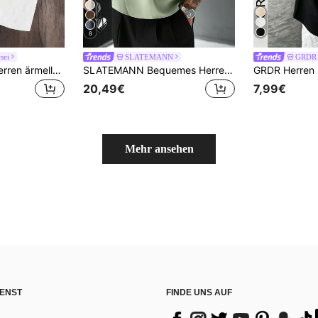
8
sei
SLATEMANN
GRDR
Manfinity Joysei Herren ärmelloses Tanktop in Standardgröße, weiß mit Zitronen-Fruchtmuster, geeignet für Sommer und Urlaub
SLATEMANN Bequemes Herrenhemd in Unifarbe mit kurzen Ärmeln, minimalistischer großer Kragen mit 2 Knöpfen, geeignet für formelle oder lässige Anlässe, Urlaub, Essen und Treffen, einfaches Büro, lässige Hauskleidung, vielseitiger Stil, perfekt zum Selbsttragen
20,49€
7,99€
Mehr ansehen
ENST
FINDE UNS AUF