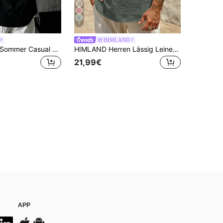
7
HIMLAND
GRDR Herren Sommer Casual Modisch Minimalistisch Bedrucktes Locker Sitzende Rundhals Ärmelloses Tanktop | Vielseitiges Trägershirt
HIMLAND Herren Lässig Leinen Henley Hemd, Sommer Kurzarm V-Ausschnitt Strand Oberteil, Hippie Bohemian lockerer Schnitt Hemd, atmungsaktiv
21,99€
APP