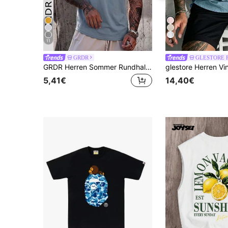
11
6
GRDR
GLESTORE Fl
GRDR Herren Sommer Rundhals Lässig Ärmellos Tanktop
5,41€
14,40€