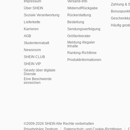
Impressum
Versand-Info
Zahlung & S
Über SHEIN
Widerruf/Rückgabe
Bonuspunkt
Soziale Verantwortung
Rückerstattung
Geschenkka
Lieferkette
Bestellung
Häufig gest
Karrieren
Sendungsverfolgung
AGB
Größenberater
Meldung illegaler
Studentenrabatt
Inhalte
Newsroom
Ranking-Richtlinie
SHEIN CLUB
​Produktinformationen
SHEIN VIP
Gesetz über digitale
Dienste
Eine Beschwerde
einreichen
©2009-2026 SHEIN Alle Rechte vorbehalten
Privatsphäre Zentrum
Datenschutz- und Cookie-Richtlinien
C