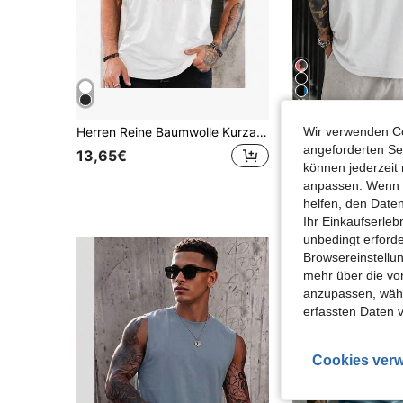
30
Wir verwenden Co
Herren Reine Baumwolle Kurzarm T-Shirt Rundhalsausschnitt Casual Sommer atmungsaktiv weich Regular Fit Klassisch Alltags Tragen Urlaubsgeschenk für ihn Vatertag Geburtstag Jahrestag Geschenk Leicht Bequem Vielseitig Einfach zu kombinieren Unverzichtbares Kleidungsstück für den Alltag Perfekt für Outdoor-Aktivitäten Casual Ausflüge Loungewear Urlaub Täglicher Gebrauch Hochwertige natürliche Baumwollqualität hautfreundlich langanhaltend Modischer Basis T-Shirt für Herren Ideales Geschenk für Freund Ehemann Sohn Bruder männliche Freunde Bequem den ganzen Tag zu tragen Geeignet für verschiedene Anlässe
angeforderten Ser
13,65€
12,91€
können jederzeit 
anpassen. Wenn Si
helfen, den Date
Ihr Einkaufserle
unbedingt erford
Browsereinstellun
mehr über die vo
anzupassen, wähle
erfassten Daten 
Cookies verw