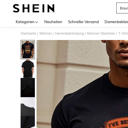
Brau
Use up 
Kategorien
Neuheiten
Schneller Versand
Damenbeklei
Startseite
Männer
Herrenbekleidung
Männer Oberteile
T-Shir
/
/
/
/