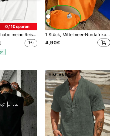
9
0,11€ sparen
nd originelles T-Shirt mit einem gelben Spinnen-Taxi im Vintage-Stil der 80er-Jahre, Unisex für Männer und Frauen.
1 Stück, Mittelmeer-Nordafrikanisches Aquarell-T-Shirt - Hellblau, geeignet für den täglichen Gebrauch und Freizeitsportbekleidung, Rundhalsausschnitt, kurze Ärmel mit marokkanisch-arabischem Stadt-T-Shirt-Moti
4,90€
€
ge