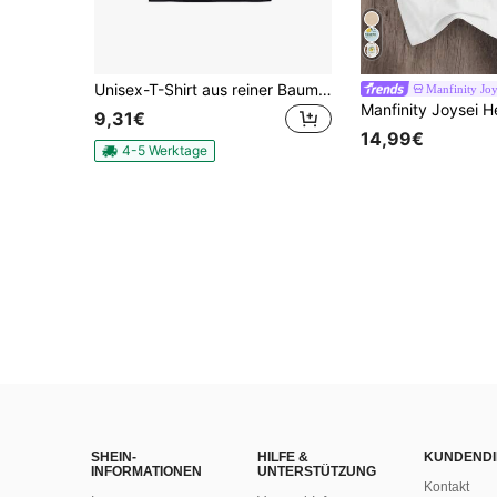
Unisex-T-Shirt aus reiner Baumwolle mit blauem Camouflage-Affen-Print im Retro-Stil, ideal für den Sommer. Klassischer Urban-Style.
Manfinity Joy
9,31€
14,99€
4-5 Werktage
SHEIN-
HILFE &
KUNDENDI
INFORMATIONEN
UNTERSTÜTZUNG
Kontakt