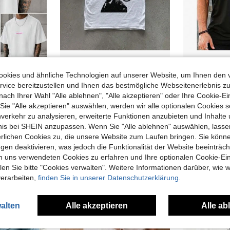
okies und ähnliche Technologien auf unserer Website, um Ihnen den 
Men's Printed T-Shirt & Shorts Set - 100% Pure Cotton, Fun Prints, Street Casual Style
Fight Club T-Shirt, Unisex Grafik-T-Shirts Gothic Grunge Y2k Emo Scene Amity Style Kleidung Herrenmode Damenmode Streetwear
vice bereitzustellen und Ihnen das bestmögliche Webseitenerlebnis zu
#2 Bestseller
4,88€
nach Ihrer Wahl "Alle ablehnen", "Alle akzeptieren" oder Ihre Cookie-Ei
13,65€
e "Alle akzeptieren" auswählen, werden wir alle optionalen Cookies s
nverkehr zu analysieren, erweiterte Funktionen anzubieten und Inhalte
bnis bei SHEIN anzupassen. Wenn Sie "Alle ablehnen" auswählen, lassen
erlichen Cookies zu, die unsere Website zum Laufen bringen. Sie könne
gen deaktivieren, was jedoch die Funktionalität der Website beeinträc
n uns verwendeten Cookies zu erfahren und Ihre optionalen Cookie-Ei
n Sie bitte "Cookies verwalten". Weitere Informationen darüber, wie w
verarbeiten,
finden Sie in unserer Datenschutzerklärung.
alten
Alle akzeptieren
Alle ab