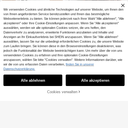
Wir verwenden Cookies und ähnliche Technologien auf unserer Website, um Ihnen den
von Ihnen angeforderten Service bereitzustellen und Ihnen das bestmögliche
Webseitenerlebnis zu bieten. Sie können jederzeit nach Ihrer Wahl "Alle ablehnen", "Alle
GRDR
akzeptieren" oder Ihre Cookie-Einstellungen anpassen. Wenn Sie "Alle akzeptieren"
5
auswählen, werden wir alle optionalen Cookies setzen, die uns helfen, den
GRDR Herren modisches Outdoor C
Datenverkehr zu analysieren, erweiterte Funktionen anzubieten und Inhalte und
asual Leoparden Muster Rundhals
38 übrig
Manfinity Joysei
T-Shirt, Strickstoff, Sommer
Anzeigen an Ihr Einkaufserlebnis bei SHEIN anzupassen. Wenn Sie "Alle ablehnen"
Manfinity Joysei Herren Lässig Blu
8
,49€
auswählen, lassen Sie nur die unbedingt erforderlichen Cookies zu, die unsere Website
menmuster T-Shirt, Sommer, Urlaub
14
zum Laufen bringen. Sie können diese in den Browsereinstellungen deaktivieren, was
,35€
14,49€
jedoch die Funktionalität der Website beeinträchtigen kann. Um mehr über die von uns
verwendeten Cookies zu erfahren und Ihre optionalen Cookie-Einstellungen
8
anzupassen, wählen Sie bitte "Cookies verwalten". Weitere Informationen darüber, wie
GLESTORE Flagship Store
wir die von uns erfassten Daten verarbeiten,
finden Sie in unserer
Datenschutzerklärung.
glestore Herren Retro Vintage Münz
Ähnliche vorrätige Artikel anzeigen
Alle ansehen
en Ästhetik Reine Baumwolle Leine
15
GRDR
,30€
n Optik Langarm Hemd, Lässiger vi
Alle ablehnen
Alle akzeptieren
GRDR Herren Sommer Ärmelloses S
Sorry, dieses Produkt ist ausverkauft.
elseitiger Stil für alle Jahreszeiten
lim Fit Tank Top, modischer minimal
#4 Bestseller
in Alle Herren Tanktops
istischer einfarbiger Träger, vielseiti
6
Cookies verwalten
AUSVERKAUFT
g für Sport & Lässig Tragen
,05€