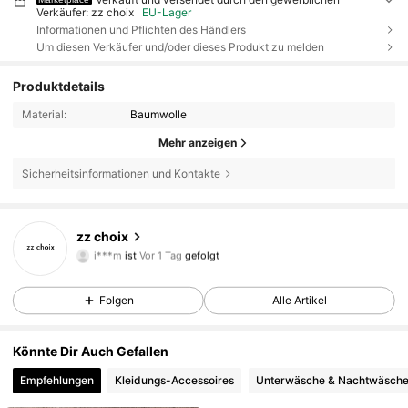
Verkäufer: zz choix
EU-Lager
Informationen und Pflichten des Händlers
Um diesen Verkäufer und/oder dieses Produkt zu melden
Produktdetails
Material:
Baumwolle
Mehr anzeigen
Sicherheitsinformationen und Kontakte
5 Follower
4,66
zz choix
i***m
ist
Vor 1 Tag
gefolgt
5 Follower
4,66
5 Follower
4,66
Folgen
Alle Artikel
5 Follower
4,66
Könnte Dir Auch Gefallen
5 Follower
4,66
Empfehlungen
Kleidungs-Accessoires
Unterwäsche & Nachtwäsch
5 Follower
4,66