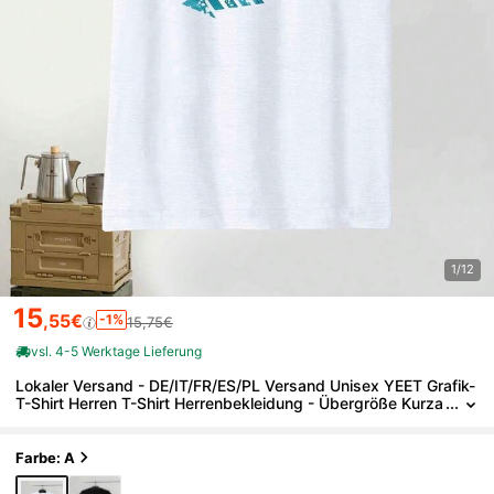
1/12
15
,55€
-1%
15,75€
vsl. 4-5 Werktage Lieferung
Lokaler Versand - DE/IT/FR/ES/PL Versand Unisex YEET Grafik-
T-Shirt Herren T-Shirt Herrenbekleidung - Übergröße Kurza
rm Rundhals, Freizeit-Oberteil, Essentials Short, Urlaubsge
schenk Perfektes Geschenk
Farbe: A