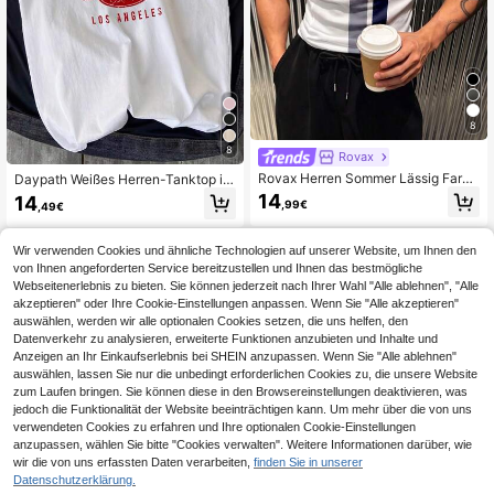
8
8
Rovax
Rovax Herren Sommer Lässig Farbb
Daypath Weißes Herren-Tanktop in
lock Gestreiftes Tanktop
Standardgröße aus Jersey mit Buch
14
14
,99€
,49€
staben-Grafikdruck, lässig, ärmello
s, für den Urlaub
Wir verwenden Cookies und ähnliche Technologien auf unserer Website, um Ihnen den
von Ihnen angeforderten Service bereitzustellen und Ihnen das bestmögliche
Webseitenerlebnis zu bieten. Sie können jederzeit nach Ihrer Wahl "Alle ablehnen", "Alle
akzeptieren" oder Ihre Cookie-Einstellungen anpassen. Wenn Sie "Alle akzeptieren"
auswählen, werden wir alle optionalen Cookies setzen, die uns helfen, den
Datenverkehr zu analysieren, erweiterte Funktionen anzubieten und Inhalte und
Anzeigen an Ihr Einkaufserlebnis bei SHEIN anzupassen. Wenn Sie "Alle ablehnen"
auswählen, lassen Sie nur die unbedingt erforderlichen Cookies zu, die unsere Website
zum Laufen bringen. Sie können diese in den Browsereinstellungen deaktivieren, was
jedoch die Funktionalität der Website beeinträchtigen kann. Um mehr über die von uns
verwendeten Cookies zu erfahren und Ihre optionalen Cookie-Einstellungen
anzupassen, wählen Sie bitte "Cookies verwalten". Weitere Informationen darüber, wie
wir die von uns erfassten Daten verarbeiten,
finden Sie in unserer
Datenschutzerklärung.