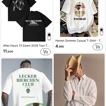
Herren Sommer Casual T-Shirt - T-Shirt mit Affenkopf-Print - Einfacher amerikanischer Stil - Lässiges Rundhals-Baumwoll-T-Shirt
After Hours Til Dawn 2026 Tour T-Shirt, Hip-Hop T-Shirt für Damen und Herren, Gothic Sommer T-Shirt mit kurzen Ärmeln, Punk T-Shirt
4
,99€
11
,00€