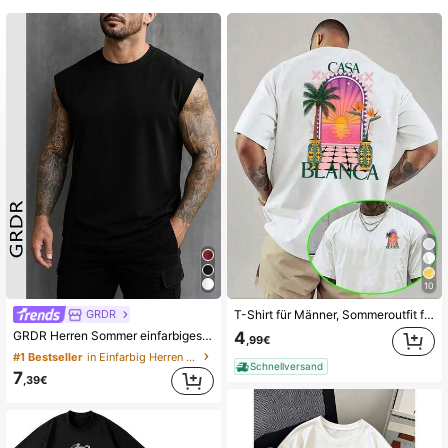
10
GRDR
T-Shirt für Männer, Sommeroutfit für Männer, Y2K-Streetwear-Shirt für Männer, Baumwoll-Oberteile, Damen-T-Shirt-Oberteile, 90er-Jahre-Stil, Vatertagsgeschenk, Festival-Outfit für Männer
GRDR Herren Sommer einfarbiges Rundhals Lässig Loose Tank Top
4
,99€
#1 Bestseller
in Einfarbig Herren Tanktops
Schnellversand
7
,39€