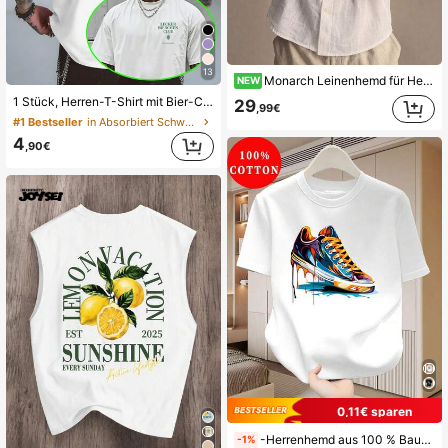
13
Monarch Leinenhemd für Herren – Langärmlig, mit Knopfleiste, moderne, bequeme Passform
NEW
1 Stück, Herren-T-Shirt mit Bier-Club-Text-Aufdruck, lässiges, locker geschnittenes Oberteil, atmungsaktives, bequemes Statement-T-Shirt für den Sommer, jugendliche Mode für alltägliche Anlässe.t shirt
29
,99€
#1 Bestseller
in Absorbiert Schweiß Herren T-Shirts
4
,90€
0,11€ sparen
-Herrenhemd aus 100 % Baumwolle, leichtes Kurzarmshirt für den Sommer, taillierter Schnitt mit Rundhalsausschnitt, atmungsaktiv und vielseitig für den täglichen Arbeitsweg junger Leute, künstlerisches Muster mi
-1%