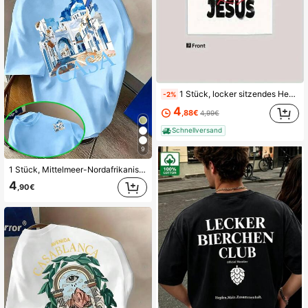
1 Stück, locker sitzendes Hemd aus 100 % Baumwolle, Freizeithemd mit dem Aufdruck "All We Need Is Jesus" – weiches Herren-Baumwollhemd, Rundhalsausschnitt, kurze Ärmel, lockere Passform, lässiges Hemd, geeignet für Kirche, Freizeitkleidung und religiöse Kleidung, waschbar, angenehm zu tragen in allen Jahreszeiten.
-2%
4
,88€
4,99€
Schnellversand
9
1 Stück, Mittelmeer-Nordafrikanisches Aquarell-T-Shirt - Hellblau, geeignet für den täglichen Gebrauch und Freizeitsportbekleidung, Rundhalsausschnitt, kurze Ärmel mit marokkanisch-arabischem Stadt-T-Shirt-Moti
4
,90€