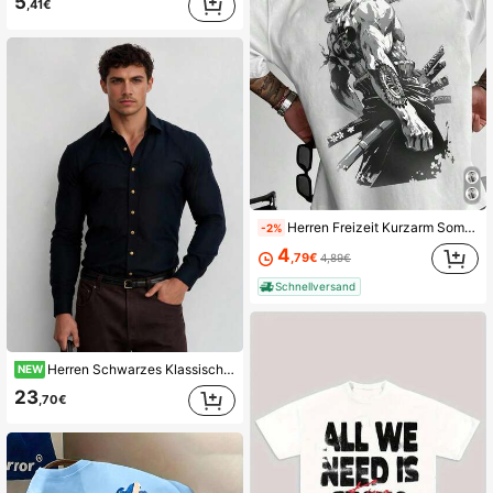
5
,41€
Herren Freizeit Kurzarm Sommer T-Shirt, Samurai-Schwert-Print, atmungsaktiv, reguläre Passform, Rundhalsausschnitt
-2%
4
,79€
4,89€
Schnellversand
Herren Schwarzes Klassisches Baumwollhemd mit Bügelfreier Passform, Langarm, Knopfleiste, für Business oder Lässig
NEW
23
,70€