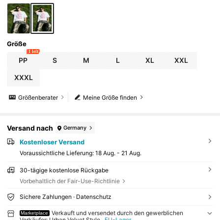
Größe
1 left
PP
S
M
L
XL
XXL
XXXL
Größenberater
Meine Größe finden
Versand nach
Germany
Kostenloser Versand
Voraussichtliche Lieferung:
18 Aug. - 21 Aug.
30-tägige kostenlose Rückgabe
Vorbehaltlich der Fair-Use-Richtlinie
Sichere Zahlungen · Datenschutz
Verkauft und versendet durch den gewerblichen
Marketplace
Verkäufer: Urban Velvet Style
EU-Lager