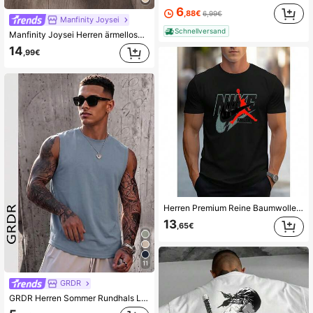
6
,88€
6,99€
Manfinity Joysei
Schnellversand
Manfinity Joysei Herren ärmelloses Tanktop in Standardgröße, weiß mit Zitronen-Fruchtmuster, geeignet für Sommer und Urlaub
14
,99€
Herren Premium Reine Baumwolle Kurzarm T-Shirt Casual Sommer Atmungsaktiv Locker Sitzend Streetwear Bequem Weiche Stoffe Klassisch Vielseitig Garderobegrundlage Urlaubsgeschenk Geburtstagsgeschenk Vatertags Geschenk Weihnachtsgeschenk Thanksgiving Geschenk Neujahrüberraschung Alltägliches Tragen Leicht Täglicher Casual Oberteil Grundlegende T-Shirts Für Herren Locker Sitzend Einfach Zu Kombinieren Mit Jeans Shorts Jogginghose Cargohose Geeignet Für Outdoor Aktivitäten Hauskleidung Urlaubsausflüge Schule Arbeit Lässige Anlässe Perfektes Geschenk Für Ihn Hochwertige Materialien Dauerhafte Verarbeitung Modisch Für Den Täglichen Gebrauch Unverzichtbar Für Herrengarderobe Stilvoll Und Praktisch
13
,65€
11
GRDR
GRDR Herren Sommer Rundhals Lässig Ärmellos Tanktop