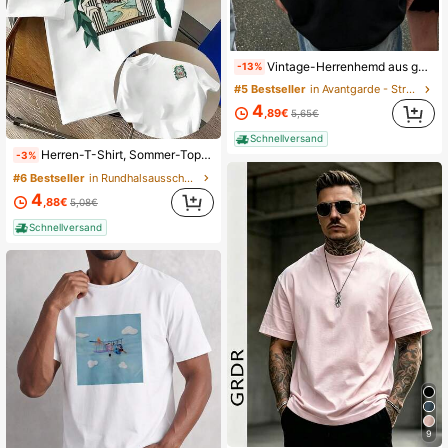
Vintage-Herrenhemd aus gewaschener Baumwolle mit kurzen Ärmeln und Rundhalsausschnitt, Retro-Streetstyle, geeignet für Freizeit, Sport und Ausgehen, Sommeroberteil
-13%
#5 Bestseller
in Avantgarde - Street Casual Herren T-Shirts
4
,89€
5,65€
Schnellversand
Herren-T-Shirt, Sommer-Tops mit Buchstabenprint, lässiges Herren-T-Shirt – modisches, doppelseitiges Grafik-T-Shirt, bequemes Polyestergewebe, Rundhalsausschnitt, Streetwear
-3%
#6 Bestseller
in Rundhalsausschnitt Herren T-Shirts
4
,88€
5,08€
Schnellversand
9