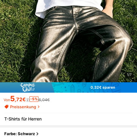
1/7
0,32€ sparen
5
,72€
-5%
6,04€
Von
Preissenkung
T-Shirts für Herren
Farbe: Schwarz