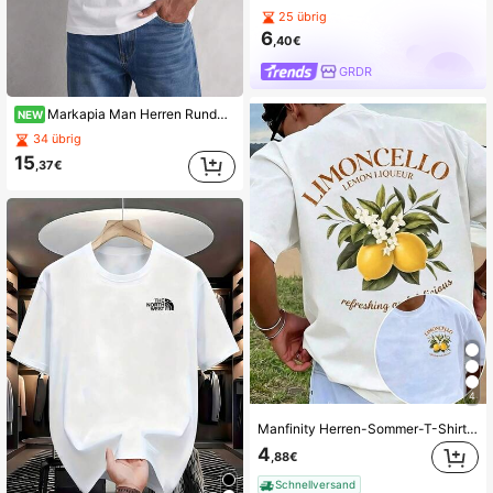
25 übrig
6
,40€
GRDR
Markapia Man Herren Rundhals 100% Baumwolle Hubschrauber bedrucktes T-Shirt
NEW
34 übrig
15
,37€
4
Manfinity Herren-Sommer-T-Shirts mit Lemon Wine Grafikdruck, kurze Ärmel, Rundhalsausschnitt, lässiges Oberteil für Sommer und Frühling, Herren-T-Shirts aus Baumwolle, Sommer-Outfit für
4
,88€
Schnellversand