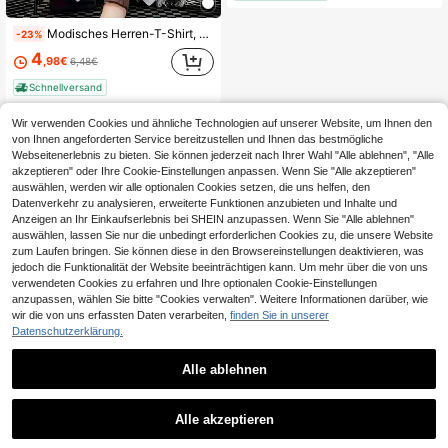
Modisches Herren-T-Shirt, erhältlich in verschiedenen Mustern und Ausführungen. Mit dem beliebten NORTH WEST Mountain-Logo auf der linken Brustseite.
-23%
4
,98€
6,48€
Schnellversand
Wir verwenden Cookies und ähnliche Technologien auf unserer Website, um Ihnen den
von Ihnen angeforderten Service bereitzustellen und Ihnen das bestmögliche
Webseitenerlebnis zu bieten. Sie können jederzeit nach Ihrer Wahl "Alle ablehnen", "Alle
akzeptieren" oder Ihre Cookie-Einstellungen anpassen. Wenn Sie "Alle akzeptieren"
auswählen, werden wir alle optionalen Cookies setzen, die uns helfen, den
Datenverkehr zu analysieren, erweiterte Funktionen anzubieten und Inhalte und
Anzeigen an Ihr Einkaufserlebnis bei SHEIN anzupassen. Wenn Sie "Alle ablehnen"
auswählen, lassen Sie nur die unbedingt erforderlichen Cookies zu, die unsere Website
zum Laufen bringen. Sie können diese in den Browsereinstellungen deaktivieren, was
jedoch die Funktionalität der Website beeinträchtigen kann. Um mehr über die von uns
verwendeten Cookies zu erfahren und Ihre optionalen Cookie-Einstellungen
anzupassen, wählen Sie bitte "Cookies verwalten". Weitere Informationen darüber, wie
wir die von uns erfassten Daten verarbeiten,
finden Sie in unserer
Datenschutzerklärung.
Alle ablehnen
Alle akzeptieren